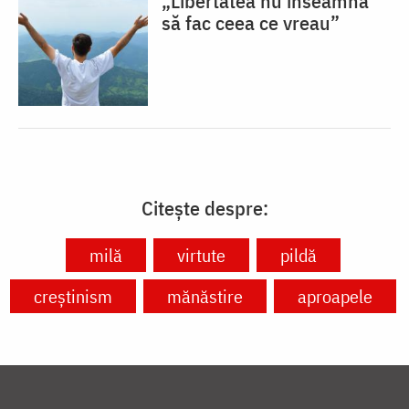
„Libertatea nu înseamnă
să fac ceea ce vreau”
Citește despre:
milă
virtute
pildă
creștinism
mănăstire
aproapele