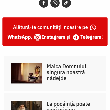
Alătură-te comunității noastre pe
WhatsApp
,
Instagram
și
Telegram
!
Maica Domnului,
singura noastră
nădejde
La pocăință poate
veni oricine