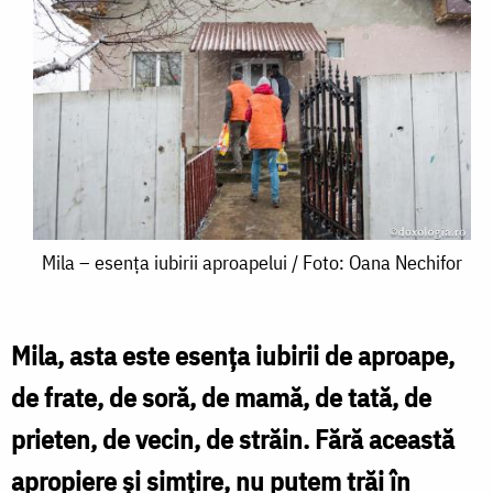
Mila
Mila – esența iubirii aproapelui / Foto: Oana Nechifor
–
esența
Mila, asta este esența iubirii de aproape,
iubirii
de frate, de soră, de mamă, de tată, de
aproapelui
prieten, de vecin, de străin. Fără această
/
apropiere și simțire, nu putem trăi în
Foto: