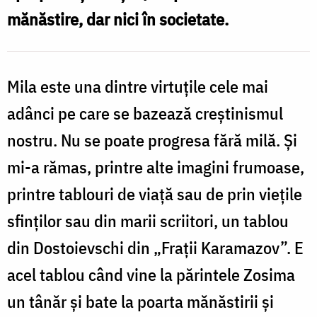
mănăstire, dar nici în societate.
Oana
Nechifor
Mila este una dintre virtuțile cele mai
adânci pe care se bazează creștinismul
nostru. Nu se poate progresa fără milă. Și
mi-a rămas, printre alte imagini frumoase,
printre tablouri de viață sau de prin viețile
sfinților sau din marii scriitori, un tablou
din Dostoievschi din „Frații Karamazov”. E
acel tablou când vine la părintele Zosima
un tânăr și bate la poarta mănăstirii și