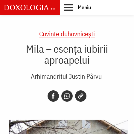
Skip
Meniu
to
main
Main
content
navigation
Cuvinte duhovnicești
Mila – esența iubirii
aproapelui
Arhimandritul Justin Pârvu