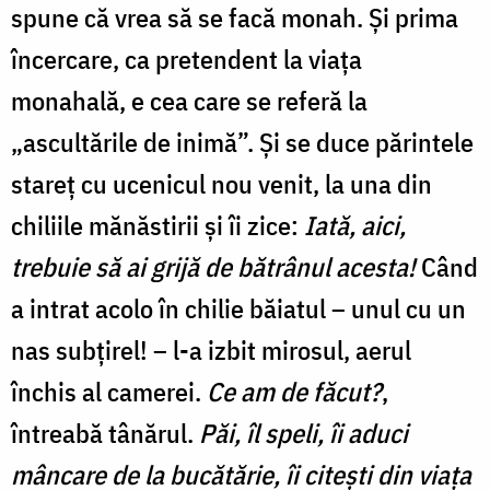
spune că vrea să se facă monah. Și prima
încercare, ca pretendent la viața
monahală, e cea care se referă la
„ascultările de inimă”. Și se duce părintele
stareț cu ucenicul nou venit, la una din
chiliile mănăstirii și îi zice:
Iată, aici,
trebuie să ai grijă de bătrânul acesta!
Când
a intrat acolo în chilie băiatul – unul cu un
nas subțirel! – l-a izbit mirosul, aerul
închis al camerei.
Ce am de făcut?
,
întreabă tânărul.
Păi, îl speli, îi aduci
mâncare de la bucătărie, îi citești din viața