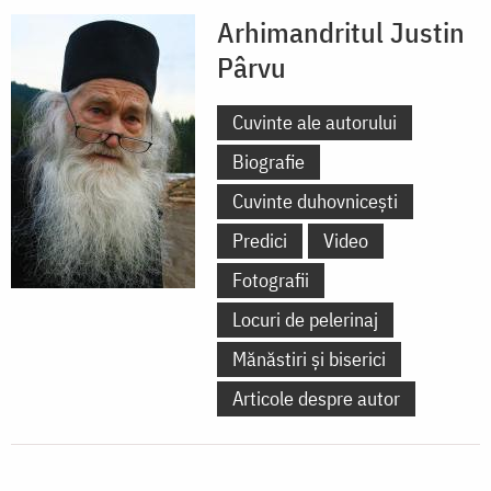
Arhimandritul Justin
Pârvu
Cuvinte ale autorului
Biografie
Cuvinte duhovnicești
Predici
Video
Fotografii
Locuri de pelerinaj
Mănăstiri și biserici
Articole despre autor