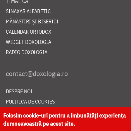
TEMATICĂ
SINAXAR ALFABETIC
MĂNĂSTIRI ȘI BISERICI
CALENDAR ORTODOX
WIDGET DOXOLOGIA
RADIO DOXOLOGIA
DESPRE NOI
POLITICA DE COOKIES
DONEAZĂ ONLINE PENTRU CATEDRALA NAȚIONALĂ
Folosim cookie-uri pentru a îmbunătăți experiența
dumneavoastră pe acest site.