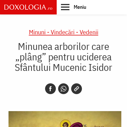
Skip
Meniu
to
main
Main
content
navigation
Minuni - Vindecări - Vedenii
Minunea arborilor care
„plâng” pentru uciderea
Sfântului Mucenic Isidor