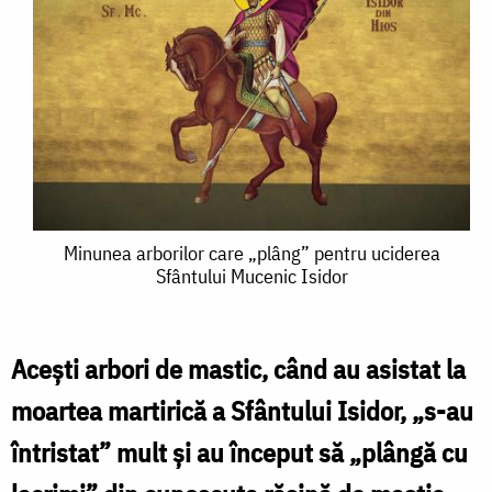
Minunea
Minunea arborilor care „plâng” pentru uciderea
Sfântului Mucenic Isidor
arborilor
care
„plâng”
Acești arbori de mastic, când au asistat la
pentru
moartea martirică a Sfântului Isidor, „s-au
uciderea
întristat” mult și au început să „plângă cu
Sfântului