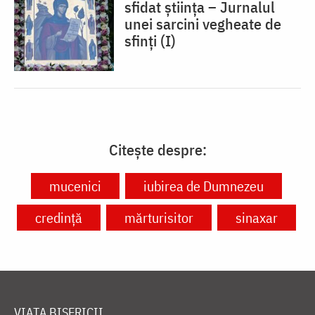
sfidat știința – Jurnalul
unei sarcini vegheate de
sfinți (I)
Citește despre:
mucenici
iubirea de Dumnezeu
credință
mărturisitor
sinaxar
VIAȚA BISERICII