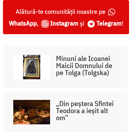
Alătură-te comunității noastre pe
WhatsApp
,
Instagram
și
Telegram
!
Minuni ale Icoanei
Maicii Domnului de
pe Tolga (Tolgska)
„Din peștera Sfintei
Teodora a ieșit alt
om”