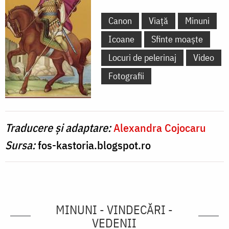
Canon
Viață
Minuni
Icoane
Sfinte moaște
Locuri de pelerinaj
Video
Fotografii
Traducere și adaptare:
Alexandra Cojocaru
Sursa:
fos-kastoria.blogspot.ro
MINUNI - VINDECĂRI -
VEDENII