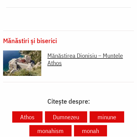
Mănăstiri și biserici
Mănăstirea Dionisiu – Muntele
Athos
Citește despre:
Athos
Dumnezeu
minune
monahism
monah