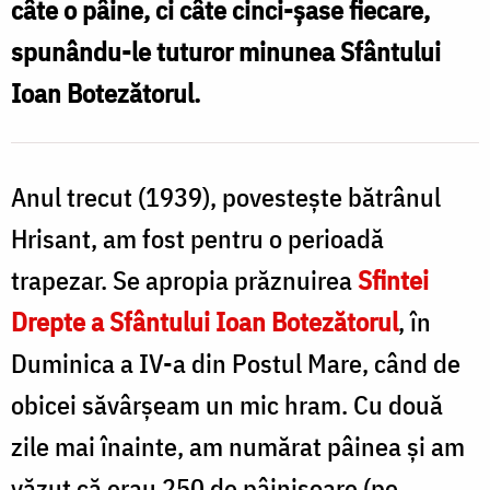
câte o pâine, ci câte cinci-şase fiecare,
Ioan
spunându-le tuturor minunea Sfântului
Botezătorul
Ioan Botezătorul.
/
Foto:
Benedict
Anul trecut (1939), povesteşte bătrânul
Both
Hrisant, am fost pentru o perioadă
trapezar. Se apropia prăznuirea
Sfintei
Drepte a Sfântului Ioan Botezătorul
, în
Duminica a IV-a din Postul Mare, când de
obicei săvârşeam un mic hram. Cu două
zile mai înainte, am numărat pâinea şi am
văzut că erau 250 de pâinişoare (pe