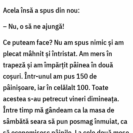
Acela însă a spus din nou:
– Nu, o să ne ajungă!
Ce puteam face? Nu am spus nimic şi am
plecat mâhnit şi întristat. Am mers în
trapeză şi am împărţit pâinea în două
coşuri. Într-unul am pus 150 de
pâinişoare, iar în celălalt 100. Toate
acestea s-au petrecut vineri dimineaţa.
Între timp mă gândeam ca la masa de
sâmbătă seara să pun posmag înmuiat, ca
să economisesc pâinile. La cele două mese