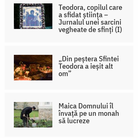
Teodora, copilul care
a sfidat știința –
Jurnalul unei sarcini
vegheate de sfinți (I)
„Din peștera Sfintei
Teodora a ieșit alt
om”
Maica Domnului îl
învață pe un monah
să lucreze