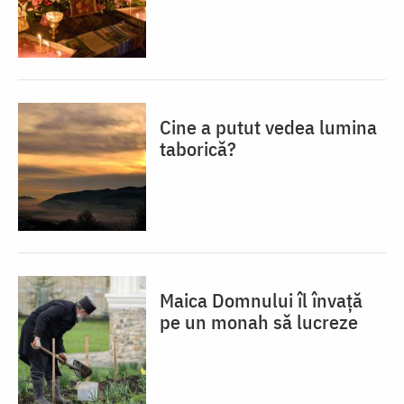
Cine a putut vedea lumina
taborică?
Maica Domnului îl învață
pe un monah să lucreze