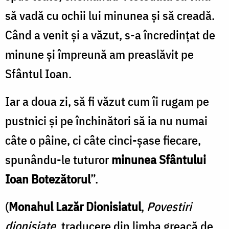
să vadă cu ochii lui minunea şi să creadă.
Când a venit şi a văzut, s-a încredinţat de
minune şi împreună am preaslăvit pe
Sfântul Ioan.
Iar a doua zi, să fi văzut cum îi rugam pe
pustnici şi pe închinători să ia nu numai
câte o pâine, ci câte cinci-şase fiecare,
spunându-le tuturor
minunea Sfântului
Ioan Botezătorul
”.
(
Monahul Lazăr Dionisiatul
,
Povestiri
dionisiate
, traducere din limba greacă de