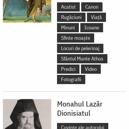
Acatist
Canon
Rugăciuni
Viață
Minuni
Icoane
Sfinte moaște
Locuri de pelerinaj
Sfântul Munte Athos
Predici
Video
Fotografii
Monahul Lazăr
Dionisiatul
Cuvinte ale autorului