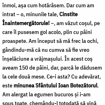
înmoi, aşa cum hotărâsem. Dar cum am
intrat – o, minunile tale,
Cinstite
Înaintemergătorule!
–, am văzut coşul, pe
care îl pusesem gol acolo, plin cu pâini
proaspete. Am început să mă frec la ochi,
gândindu-mă că nu cumva să fie vreo
înşelăciune a vrăjmaşului. În acest coş
aveam 150 de pâini, dar, parcă le dădusem
la cele două mese. Ce-i asta? Cu adevărat,
este
minunea Sfântului Ioan Botezătorul
.
Am alergat la egumen bucuros şi i-am
spus toate, chemându-l totodată să vină