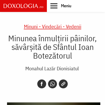
Skip
Meniu
to
main
Main
content
navigation
Minuni - Vindecări - Vedenii
Minunea înmulțirii pâinilor,
săvârșită de Sfântul Ioan
Botezătorul
Monahul Lazăr Dionisiatul