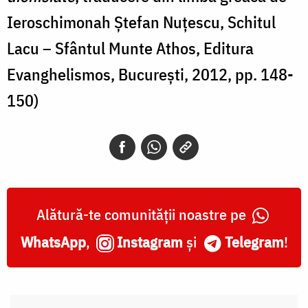
Ieroschimonah Ştefan Nuţescu, Schitul
Lacu – Sfântul Munte Athos, Editura
Evanghelismos, Bucureşti, 2012, pp. 148-
150)
Alătură-te comunității noastre pe
WhatsApp
,
Instagram
și
Telegram
!