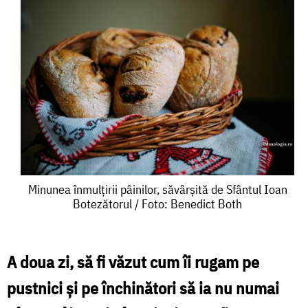
Minunea
Minunea înmulțirii pâinilor, săvârșită de Sfântul Ioan
Botezătorul / Foto: Benedict Both
înmulțirii
pâinilor,
săvârșită
A doua zi, să fi văzut cum îi rugam pe
de
pustnici şi pe închinători să ia nu numai
Sfântul