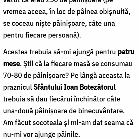
vremea aceea, în loc de pâinea obișnuită,
se coceau niște pâinișoare, câte una
pentru fiecare persoană).
Acestea trebuia să-mi ajungă pentru
patru
mese
. Ştii că la fiecare masă se consumau
70-80 de pâinişoare? Pe lângă aceasta la
praznicul
Sfântului Ioan Botezătorul
trebuia să dau fiecărui închinător câte
una-două pâinişoare de binecuvântare.
Am făcut socoteala şi mi-am dat seama că
nu-mi vor ajunge pâinile.