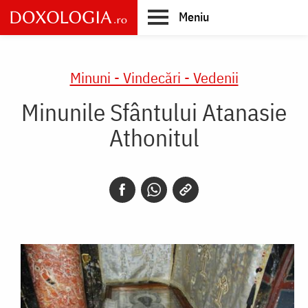
Skip
Meniu
to
main
Main
content
navigation
Minuni - Vindecări - Vedenii
Minunile Sfântului Atanasie
Athonitul