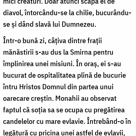
mici creaturi. Doar atunci scapă el de
diavol, întorcându-se la chilie, bucurându-
se şi dând slavă lui Dumnezeu.
Într-o bună zi, câţiva dintre fraţii
mănăstirii s-au dus la Smirna pentru
împlinirea unei misiuni. În oraş, ei s-au
bucurat de ospitalitatea plină de bucurie
întru Hristos Domnul din partea unui
oarecare creştin. Monahii au observat
faptul că soţia sa se ocupa cu pregătirea
candelelor cu mare evlavie. Întrebând-o în
legătură cu pricina unei astfel de evlavii,