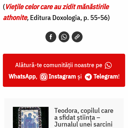
(
Viețile celor care au zidit mănăstirile
athonite
,
Editura Doxologia, p. 55-56)
Alătură-te comunității noastre pe
WhatsApp
,
Instagram
și
Telegram
!
Teodora, copilul care
a sfidat știința –
Jurnalul unei sarcini