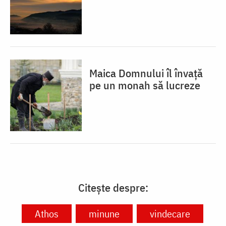
Maica Domnului îl învață
pe un monah să lucreze
Citește despre:
Athos
minune
vindecare