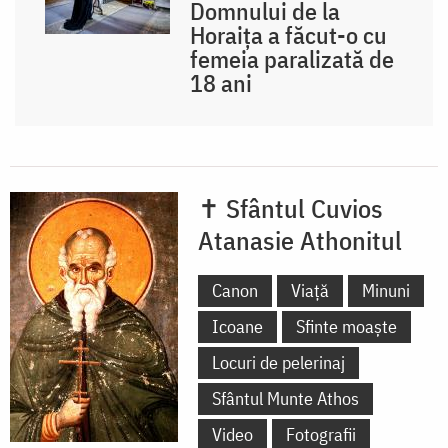
Domnului de la
Horaița a făcut-o cu
femeia paralizată de
18 ani
✝ Sfântul Cuvios
Atanasie Athonitul
Canon
Viață
Minuni
Icoane
Sfinte moaște
Locuri de pelerinaj
Sfântul Munte Athos
Video
Fotografii