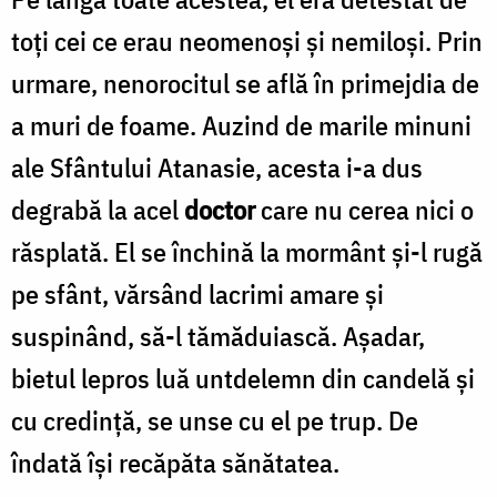
toţi cei ce erau neomenoşi şi nemiloşi. Prin
urmare, nenorocitul se află în primejdia de
a muri de foame. Auzind de marile minuni
ale Sfântului Atanasie, acesta i-a dus
degrabă la acel
doctor
care nu cerea nici o
răsplată. El se închină la mormânt şi-l rugă
pe sfânt, vărsând lacrimi amare şi
suspinând, să-l tămăduiască. Aşadar,
bietul lepros luă untdelemn din candelă şi
cu credinţă, se unse cu el pe trup. De
îndată îşi recăpăta sănătatea.