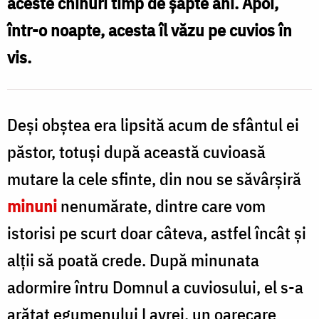
aceste chinuri timp de şapte ani. Apoi,
D
într-o noapte, acesta îl văzu pe cuvios în
vis.
Deşi obştea era lipsită acum de sfântul ei
păstor, totuşi după această cuvioasă
mutare la cele sfinte, din nou se săvârşiră
minuni
nenumărate, dintre care vom
istorisi pe scurt doar câteva, astfel încât şi
alţii să poată crede. După minunata
adormire întru Domnul a cuviosului, el s-a
arătat egumenului Lavrei, un oarecare