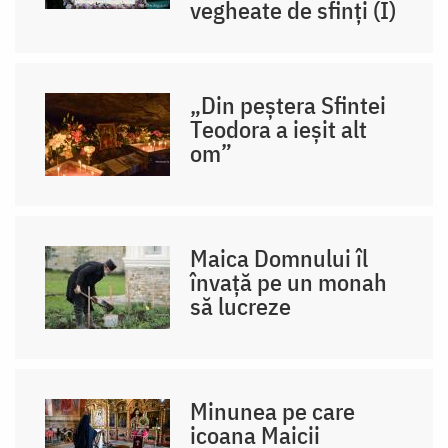
vegheate de sfinți (I)
„Din peștera Sfintei
Teodora a ieșit alt
om”
Maica Domnului îl
învață pe un monah
să lucreze
Minunea pe care
icoana Maicii