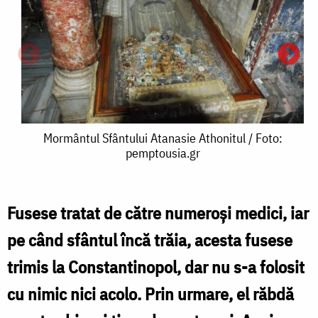
Mormântul
Mormântul Sfântului Atanasie Athonitul / Foto:
pemptousia.gr
Sfântului
S
Atanasie
A
Athonitul
Fusese tratat de către numeroşi medici, iar
A
/
pe când sfântul încă trăia, acesta fusese
-
Foto:
trimis la Constantinopol, dar nu s-a folosit
f
pemptousia.gr
cu nimic nici acolo. Prin urmare, el răbdă