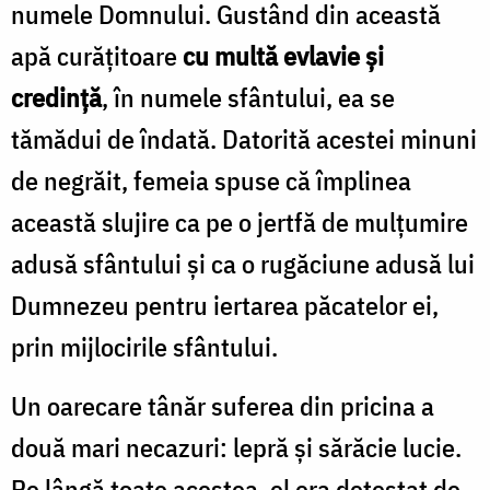
numele Domnului. Gustând din această
apă curăţitoare
cu multă evlavie şi
credinţă
, în numele sfântului, ea se
tămădui de îndată. Datorită acestei minuni
de negrăit, femeia spuse că împlinea
această slujire ca pe o jertfă de mulţumire
adusă sfântului şi ca o rugăciune adusă lui
Dumnezeu pentru iertarea păcatelor ei,
prin mijlocirile sfântului.
Un oarecare tânăr suferea din pricina a
două mari necazuri: lepră şi sărăcie lucie.
Pe lângă toate acestea, el era detestat de