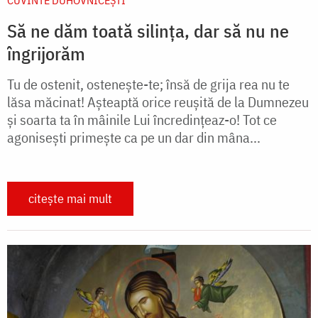
CUVINTE DUHOVNICEȘTI
Să ne dăm toată silința, dar să nu ne
îngrijorăm
Tu de ostenit, ostenește-te; însă de grija rea nu te
lăsa măcinat! Aşteaptă orice reuşită de la Dumnezeu
şi soarta ta în mâinile Lui încredinţeaz-o! Tot ce
agoniseşti primeşte ca pe un dar din mâna...
citește mai mult