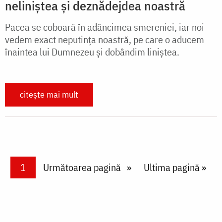
neliniștea și deznădejdea noastră
Pacea se coboară în adâncimea smereniei, iar noi
vedem exact neputința noastră, pe care o aducem
înaintea lui Dumnezeu și dobândim liniștea.
citește mai mult
Paginare
Current page
1
Next page
Următoarea pagină
Last page
Ultima pagină »