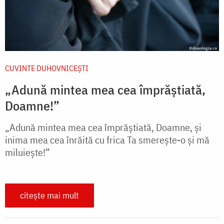
CUVINTE DUHOVNICEȘTI
„Adună mintea mea cea împrăștiată,
Doamne!”
„Adună mintea mea cea împrăștiată, Doamne, și
inima mea cea înrăită cu frica Ta smerește-o și mă
miluiește!”
citește mai mult