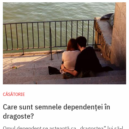
CĂSĂTORIE
Care sunt semnele dependenței în
dragoste?
Omul dependent se așteaptă ca „dragostea” lui să-l