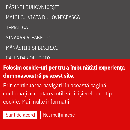
PĂRINȚI DUHOVNICEȘTI
MAICI CU VIAȚĂ DUHOVNICEASCĂ
TEMATICĂ
SINAXAR ALFABETIC
MĂNĂSTIRI ȘI BISERICI
CALENDAR ORTODOX
Folosim cookie-uri pentru a îmbunătăți experiența
WIDGET DOXOLOGIA
dumneavoastră pe acest site.
RADIO DOXOLOGIA
Prin continuarea navigării în această pagină
confirmați acceptarea utilizării fișierelor de tip
cookie.
Mai multe informații
Sunt de acord
Nu, mulțumesc
DESPRE NOI
POLITICA DE COOKIES