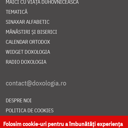
MAICI CU VIAȚĂ DUHOVNICEASCĂ
TEMATICĂ
SINAXAR ALFABETIC
MĂNĂSTIRI ȘI BISERICI
CALENDAR ORTODOX
WIDGET DOXOLOGIA
RADIO DOXOLOGIA
DESPRE NOI
POLITICA DE COOKIES
DONEAZĂ ONLINE PENTRU CATEDRALA NAȚIONALĂ
Folosim cookie-uri pentru a îmbunătăți experiența