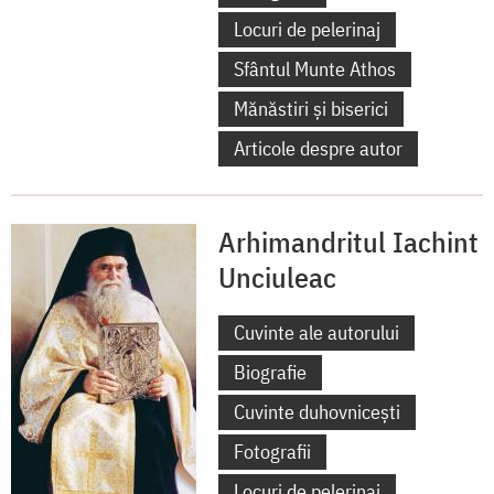
Locuri de pelerinaj
Sfântul Munte Athos
Mănăstiri și biserici
Articole despre autor
Arhimandritul Iachint
Unciuleac
Cuvinte ale autorului
Biografie
Cuvinte duhovnicești
Fotografii
Locuri de pelerinaj