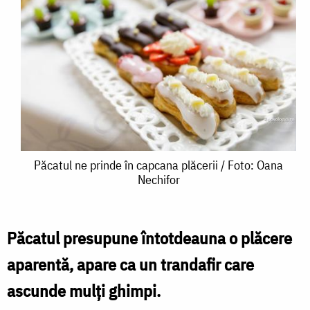
Păcatul
Păcatul ne prinde în capcana plăcerii / Foto: Oana
Nechifor
ne
prinde
în
Păcatul presupune întotdeauna o plăcere
capcana
aparentă, apare ca un trandafir care
plăcerii
ascunde mulți ghimpi.
/