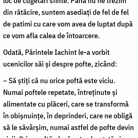
loc de cugetări sfinte. Până nu ne trezim
din rătăcire, suntem asediaţi de fel de fel
de patimi cu care vom avea de luptat după
ce vom afla calea de întoarcere.
Odată, Părintele Iachint le-a vorbit
ucenicilor săi şi despre pofte, zicând:
– Să ştiţi că nu orice poftă este viciu.
Numai poftele repetate, întreţinute şi
alimentate cu plăceri, care se transformă
în obişnuinţe, în deprinderi, care ne obligă
să le săvârşim, numai astfel de pofte devin