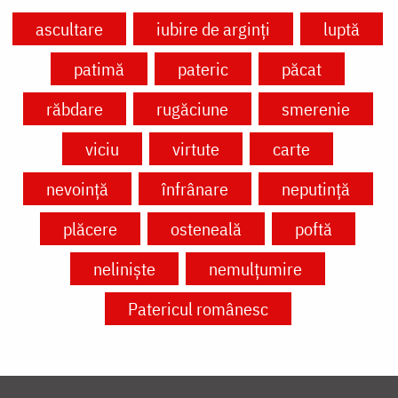
ascultare
iubire de arginți
luptă
patimă
pateric
păcat
răbdare
rugăciune
smerenie
viciu
virtute
carte
nevoință
înfrânare
neputință
plăcere
osteneală
poftă
neliniște
nemulțumire
Patericul românesc