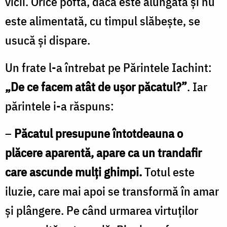
vicii. Orice poftă, dacă este alungată şi nu
este alimentată, cu timpul slăbeşte, se
usucă şi dispare.
Un frate l-a întrebat pe Părintele Iachint:
„De ce facem atât de uşor păcatul?”
. Iar
părintele i-a răspuns:
–
Păcatul presupune întotdeauna o
plăcere aparentă, apare ca un trandafir
care ascunde mulţi ghimpi.
Totul este
iluzie, care mai apoi se transformă în amar
şi plângere. Pe când urmarea virtuţilor