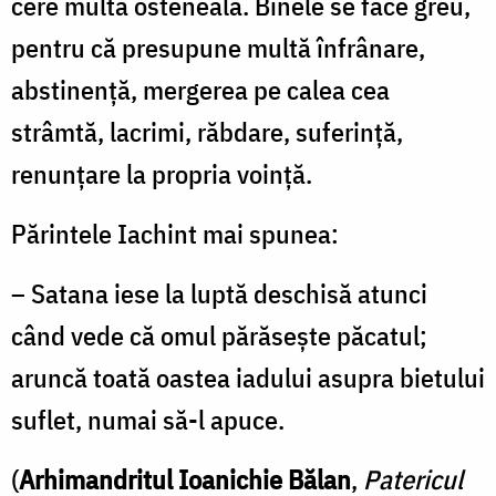
cere multă osteneală. Binele se face greu,
pentru că presupune multă înfrânare,
abstinenţă, mergerea pe calea cea
strâmtă, lacrimi, răbdare, suferinţă,
renunţare la propria voinţă.
Părintele Iachint mai spunea:
– Satana iese la luptă deschisă atunci
când vede că omul părăseşte păcatul;
aruncă toată oastea iadului asupra bietului
suflet, numai să-l apuce.
(
Arhimandritul Ioanichie Bălan
,
Patericul