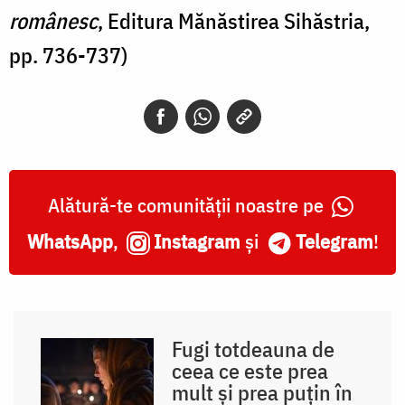
românesc
, Editura Mănăstirea Sihăstria,
pp. 736-737)
Alătură-te comunității noastre pe
WhatsApp
,
Instagram
și
Telegram
!
Fugi totdeauna de
ceea ce este prea
mult și prea puțin în