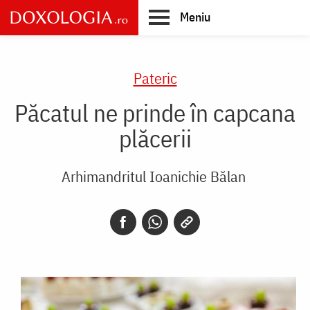
Skip
Meniu
to
main
Main
content
navigation
Pateric
Păcatul ne prinde în capcana
plăcerii
Arhimandritul Ioanichie Bălan