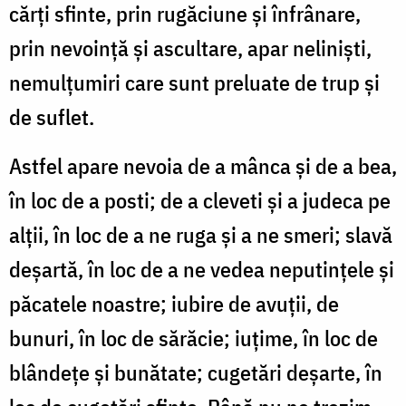
cărţi sfinte, prin rugăciune şi înfrânare,
prin nevoinţă şi ascultare, apar nelinişti,
nemulţumiri care sunt preluate de trup şi
de suflet.
Astfel apare nevoia de a mânca şi de a bea,
în loc de a posti; de a cleveti şi a judeca pe
alţii, în loc de a ne ruga şi a ne smeri; slavă
deşartă, în loc de a ne vedea neputinţele şi
păcatele noastre; iubire de avuţii, de
bunuri, în loc de sărăcie; iuţime, în loc de
blândeţe şi bunătate; cugetări deşarte, în