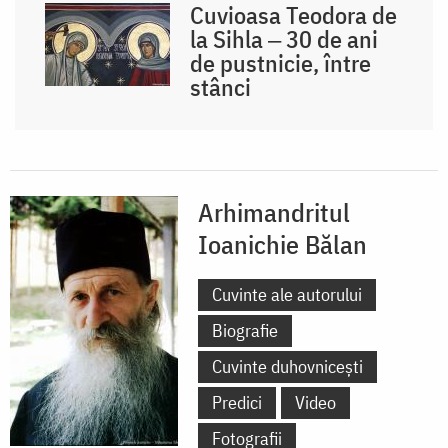
Cuvioasa Teodora de
la Sihla ‒ 30 de ani
de pustnicie, între
stânci
Arhimandritul
Ioanichie Bălan
Cuvinte ale autorului
Biografie
Cuvinte duhovnicești
Predici
Video
Fotografii