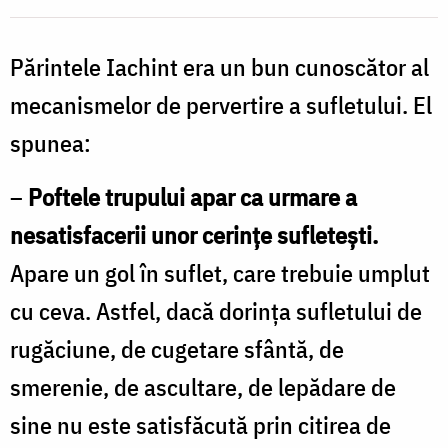
Foto:
Părintele Iachint era un bun cunoscător al
Oana
Nechifor
mecanismelor de pervertire a sufletului. El
spunea:
–
Poftele trupului apar ca urmare a
nesatisfacerii unor cerinţe sufleteşti.
Apare un gol în suflet, care trebuie umplut
cu ceva. Astfel, dacă dorinţa sufletului de
rugăciune, de cugetare sfântă, de
smerenie, de ascultare, de lepădare de
sine nu este satisfăcută prin citirea de