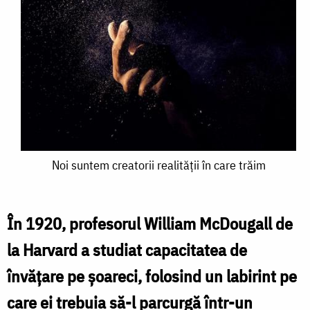
Noi
Noi suntem creatorii realității în care trăim
suntem
creatorii
În 1920, profesorul William McDougall de
realității
la Harvard a studiat capacitatea de
în
învăţare pe şoareci, folosind un labirint pe
care
care ei trebuia să-l parcurgă într-un
trăim