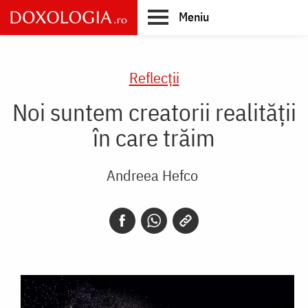
Skip
Meniu
to
main
Main
content
navigation
Reflecții
Noi suntem creatorii realității
în care trăim
Andreea Hefco