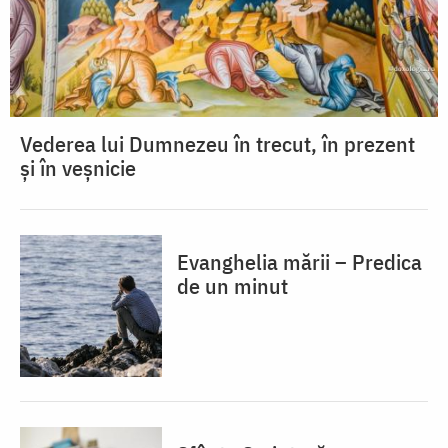
Vederea lui Dumnezeu în trecut, în prezent
și în veșnicie
Evanghelia mării – Predica
de un minut