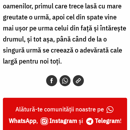
oamenilor, primul care trece lasă cu mare
greutate o urmă, apoi cel din spate vine
mai uşor pe urma celui din faţă şi întăreşte
drumul, şi tot aşa, până când de la o
singură urmă se creează o adevărată cale
largă pentru noi toţi.
Alătură-te comunității noastre pe
WhatsApp
,
Instagram
și
Telegram
!