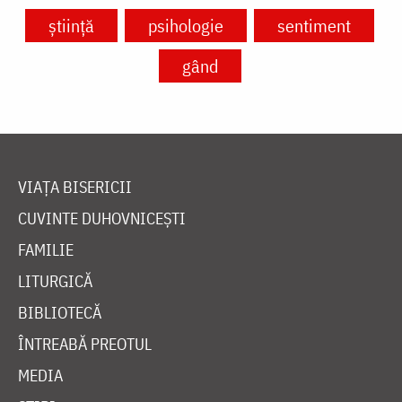
știință
psihologie
sentiment
gând
VIAȚA BISERICII
CUVINTE DUHOVNICEȘTI
FAMILIE
LITURGICĂ
BIBLIOTECĂ
ÎNTREABĂ PREOTUL
MEDIA