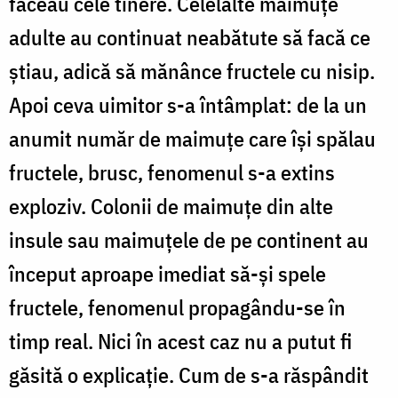
făceau cele tinere. Celelalte maimuţe
adulte au continuat neabătute să facă ce
ştiau, adică să mănânce fructele cu nisip.
Apoi ceva uimitor s-a întâmplat: de la un
anumit număr de maimuţe care îşi spălau
fructele, brusc, fenomenul s-a extins
exploziv. Colonii de maimuţe din alte
insule sau maimuţele de pe continent au
început aproape imediat să-şi spele
fructele, fenomenul propagându-se în
timp real. Nici în acest caz nu a putut fi
găsită o explicaţie. Cum de s-a răspândit