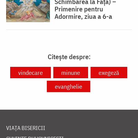
Schimbarea la Față) –
Primenire pentru
Adormire, ziua a 6-a
Citește despre:
vindecare
minune
exegeză
evanghelie
VIAȚA BISERICII