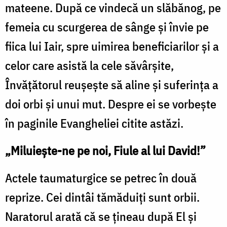
mateene. După ce vindecă un slăbănog, pe
femeia cu scurgerea de sânge și învie pe
fiica lui Iair, spre uimirea beneficiarilor și a
celor care asistă la cele săvârșite,
Învățătorul reușește să aline și suferința a
doi orbi și unui mut. Despre ei se vorbește
în paginile Evangheliei citite astăzi.
„Miluieşte-ne pe noi, Fiule al lui David!”
Actele taumaturgice se petrec în două
reprize. Cei dintâi tămăduiți sunt orbii.
Naratorul arată că se țineau după El și