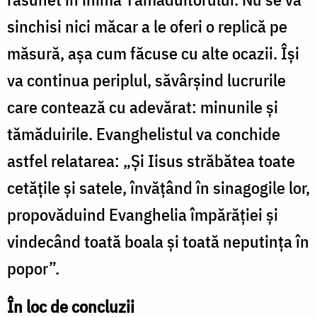
sinchisi nici măcar a le oferi o replică pe
măsură, așa cum făcuse cu alte ocazii. Își
va continua periplul, săvârșind lucrurile
care contează cu adevărat: minunile și
tămăduirile. Evanghelistul va conchide
astfel relatarea: „Şi Iisus străbătea toate
cetăţile şi satele, învăţând în sinagogile lor,
propovăduind Evanghelia împărăţiei şi
vindecând toată boala şi toată neputinţa în
popor”.
În loc de concluzii