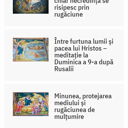
chiar necredința se
risipesc prin
rugăciune
Între furtuna lumii și
pacea lui Hristos –
meditație la
Duminica a 9-a după
Rusalii
Minunea, protejarea
mediului și
rugăciunea de
mulțumire