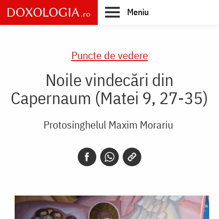
Skip
Meniu
to
main
Main
content
navigation
Puncte de vedere
Noile vindecări din
Capernaum (Matei 9, 27-35)
Protosinghelul Maxim Morariu