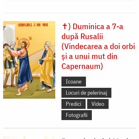
✝) Duminica a 7-a
după Rusalii
(Vindecarea a doi orbi
și a unui mut din
Capernaum)
Icoane
Locuri de pelerinaj
Predici
Video
Fotografii