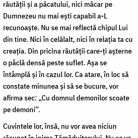
răutății și a păcatului, nici măcar pe
Dumnezeu nu mai ești capabil a-L
recunoaște. Nu se mai reflectă chipul Lui
din tine. Nici în celălalt, nici în relația ta cu
creația. Din pricina răutății care-ți așterne
o pâclă densă peste suflet. Așa se
întâmplă și în cazul lor. Ca atare, în loc să
constate minunea și să se bucure, vor
afirma sec: „Cu domnul demonilor scoate
pe demoni”.
Cuvintele lor, însă, nu vor avea niciun
răsunet în inima Tămăduitorului. Nu se va