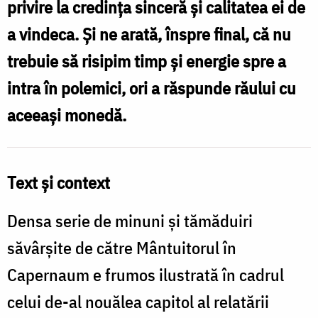
privire la credința sinceră și calitatea ei de
35)
a vindeca. Și ne arată, înspre final, că nu
/
trebuie să risipim timp și energie spre a
Foto:
intra în polemici, ori a răspunde răului cu
Ștefan
aceeași monedă.
Cojocariu
Text și context
Densa serie de minuni și tămăduiri
săvârșite de către Mântuitorul în
Capernaum e frumos ilustrată în cadrul
celui de-al nouălea capitol al relatării