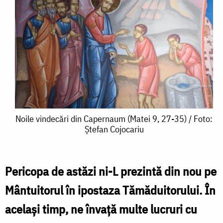
Noile
Noile vindecări din Capernaum (Matei 9, 27-35) / Foto:
Ștefan Cojocariu
vindecări
din
Capernaum
Pericopa de astăzi ni-L prezintă din nou pe
(Matei
Mântuitorul în ipostaza Tămăduitorului. În
9,
același timp, ne învață multe lucruri cu
27-