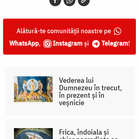
Alătură-te comunității noastre pe
WhatsApp
,
Instagram
și
Telegram
!
Vederea lui
Dumnezeu în trecut,
în prezent și în
veșnicie
Frica, îndoiala și