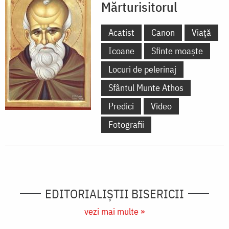
Mărturisitorul
Acatist
Canon
Viață
Icoane
Sfinte moaște
Locuri de pelerinaj
Sfântul Munte Athos
Predici
Video
Fotografii
EDITORIALIȘTII BISERICII
vezi mai multe »