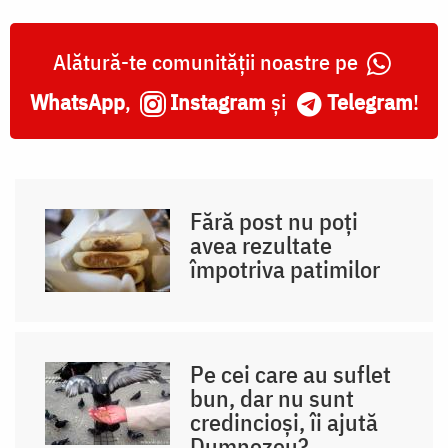
Alătură-te comunității noastre pe
WhatsApp
,
Instagram
și
Telegram
!
Fără post nu poți
avea rezultate
împotriva patimilor
Pe cei care au suflet
bun, dar nu sunt
credincioși, îi ajută
Dumnezeu?