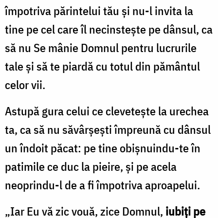
împotriva părintelui tău şi nu-l invita la
tine pe cel care îl necinsteşte pe dânsul, ca
să nu Se mânie Domnul pentru lucrurile
tale şi să te piardă cu totul din pământul
celor vii.
Astupă gura celui ce cleveteşte la urechea
ta, ca să nu săvârşeşti împreună cu dânsul
un îndoit păcat: pe tine obişnuindu-te în
patimile ce duc la pieire, şi pe acela
neoprindu-l de a fi împotriva aproapelui.
„Iar Eu vă zic vouă, zice Domnul,
iubiţi pe