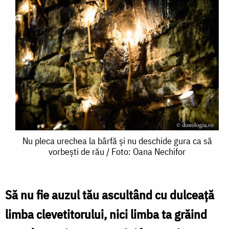
Nu
Nu pleca urechea la bârfă și nu deschide gura ca să
vorbești de rău / Foto: Oana Nechifor
pleca
urechea
la
Să nu fie auzul tău ascultând cu dulceaţă
bârfă
limba clevetitorului, nici limba ta grăind
și