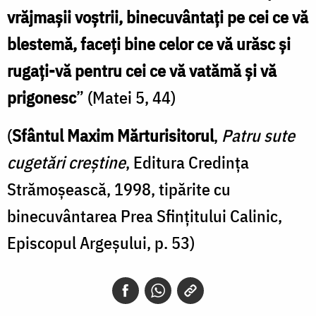
vrăjmaşii voştrii, binecuvântaţi pe cei ce vă
blestemă, faceţi bine celor ce vă urăsc şi
rugaţi-vă pentru cei ce vă vatămă şi vă
prigonesc
” (Matei 5, 44)
(
Sfântul Maxim Mărturisitorul
,
Patru sute
cugetări creştine
, Editura Credinţa
Strămoşească, 1998, tipărite cu
binecuvântarea Prea Sfinţitului Calinic,
Episcopul Argeşului, p. 53)