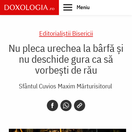
Skip
Meniu
to
main
Main
content
navigation
Editorialiștii Bisericii
Nu pleca urechea la bârfă și
nu deschide gura ca să
vorbești de rău
Sfântul Cuvios Maxim Mărturisitorul