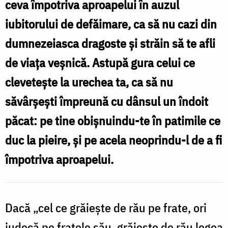
ceva împotriva aproapelui în auzul
nu
iubitorului de defăimare, ca să nu cazi din
deschide
dumnezeiasca dragoste şi străin să te afli
gura
de viaţa veşnică. Astupă gura celui ce
ca
cleveteşte la urechea ta, ca să nu
să
săvârşeşti împreună cu dânsul un îndoit
vorbești
păcat: pe tine obişnuindu-te în patimile ce
de
duc la pieire, şi pe acela neoprindu-l de a fi
rău
împotriva aproapelui.
/
Foto:
Oana
Dacă „cel ce grăieşte de rău pe frate, ori
Nechifor
judecă pe fratele său, grăieşte de rău legea