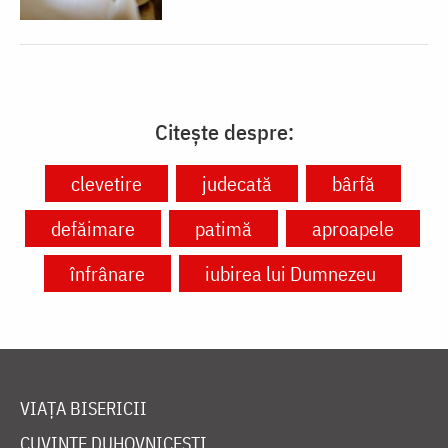
Citește despre:
clevetire
judecată
bârfă
defăimare
patimă
aproapele
înfrânare
iubirea lui Dumnezeu
VIAȚA BISERICII
CUVINTE DUHOVNICEȘTI