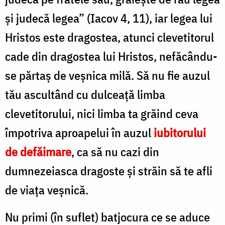
şi judecă legea” (Iacov 4, 11), iar legea lui
Hristos este dragostea, atunci clevetitorul
cade din dragostea lui Hristos, nefăcându-
se părtaş de veşnica milă. Să nu fie auzul
tău ascultând cu dulceaţă limba
clevetitorului, nici limba ta grăind ceva
împotriva aproapelui în auzul
iubitorului
de defăimare
, ca să nu cazi din
dumnezeiasca dragoste şi străin să te afli
de viaţa veşnică.
Nu primi (în suflet) batjocura ce se aduce