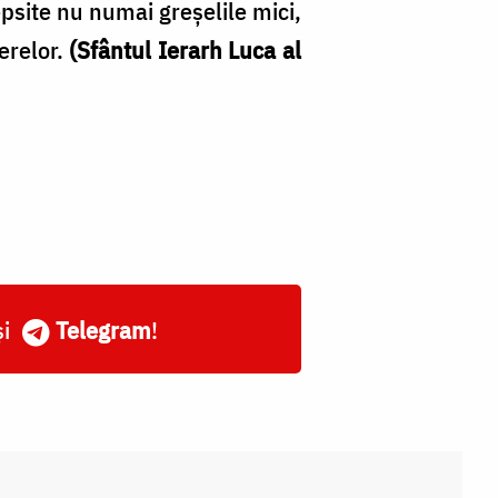
psite nu numai greşelile mici,
erelor.
(Sfântul Ierarh Luca al
și
Telegram
!