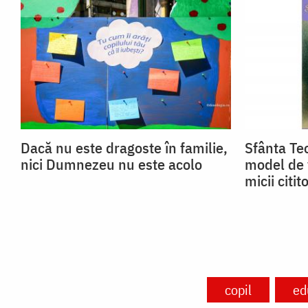
Dacă nu este dragoste în familie,
Sfânta Teo
nici Dumnezeu nu este acolo
model de 
micii citito
copil
ed