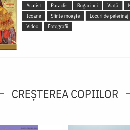
Acatist
Paraclis
Rugăciuni
Viață
Icoane
Sfinte moaște
Locuri de pelerinaj
Video
Fotografii
CREŞTEREA COPIILOR