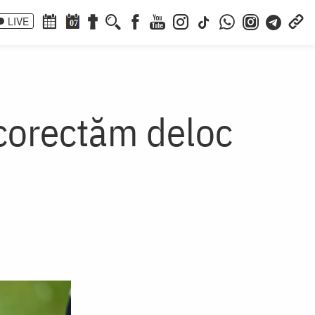
LIVE
07
 corectăm deloc