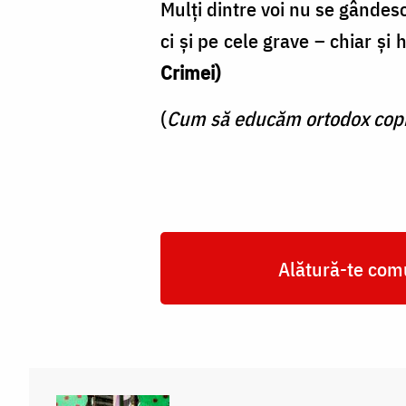
Mulţi dintre voi nu se gândes
ci şi pe cele grave – chiar şi 
Crimei)
(
Cum să educăm ortodox copi
Alătură-te comu