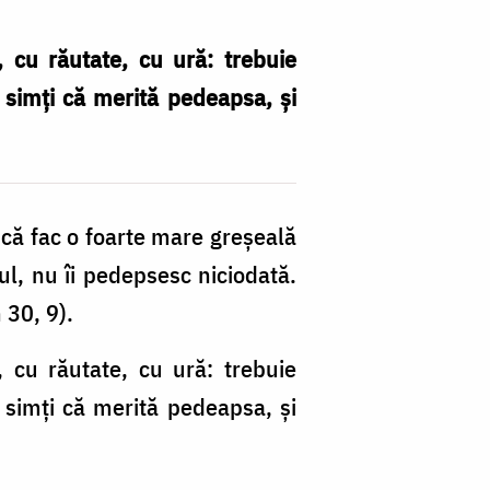
 cu răutate, cu ură: trebuie
r simţi că merită pedeapsa, şi
 că fac o foarte mare greşeală
otul, nu îi pedepsesc niciodată.
 30, 9).
, cu răutate, cu ură: trebuie
r simţi că merită pedeapsa, şi