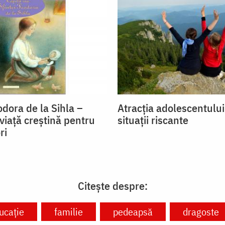
dora de la Sihla –
Atracția adolescentulu
viaţă creştină pentru
situații riscante
ri
Citește despre:
ucație
familie
pedeapsă
dragoste