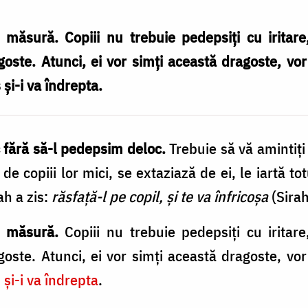
măsură. Copiii nu trebuie pedepsiţi cu iritare,
agoste. Atunci, ei vor simţi această dragoste, vo
 şi-i va îndrepta.
fără să-l pedepsim deloc.
Trebuie să vă amintiţi
 de copiii lor mici, se extaziază de ei, le iartă t
ah a zis:
răsfaţă-l pe copil, şi te va înfricoşa
(Sirah
e măsură.
Copiii nu trebuie pedepsiţi cu iritare
agoste. Atunci, ei vor simţi această dragoste, vo
 şi-i va îndrepta
.