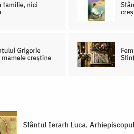
 familie, nici
Sfân
o
creş
ului Grigorie
Feme
u mamele creștine
Sfin
Sfântul Ierarh Luca, Arhiepiscopu