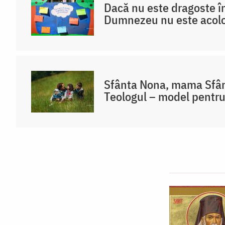
Dacă nu este dragoste în
Dumnezeu nu este acol
Sfânta Nona, mama Sfânt
Teologul – model pentr