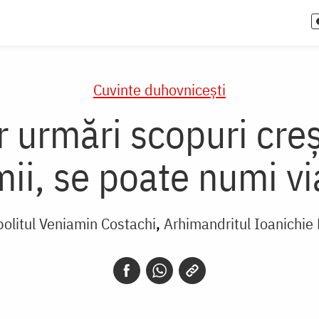
Cuvinte duhovnicești
 urmări scopuri creș
mii, se poate numi vi
politul Veniamin Costachi
Arhimandritul Ioanichie