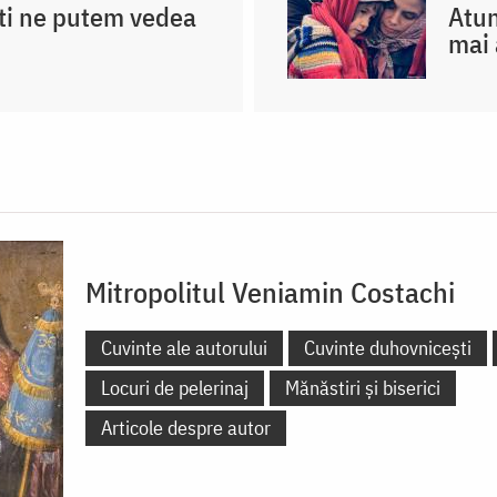
ti ne putem vedea
Atun
mai 
Mitropolitul Veniamin Costachi
Cuvinte ale autorului
Cuvinte duhovnicești
Locuri de pelerinaj
Mănăstiri și biserici
Articole despre autor