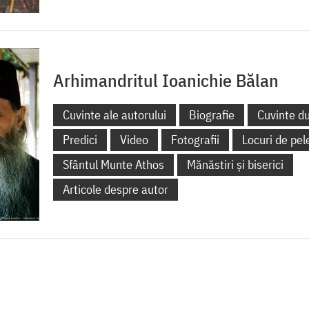
Arhimandritul Ioanichie Bălan
Cuvinte ale autorului
Biografie
Cuvinte d
Predici
Video
Fotografii
Locuri de pel
Sfântul Munte Athos
Mănăstiri și biserici
Articole despre autor