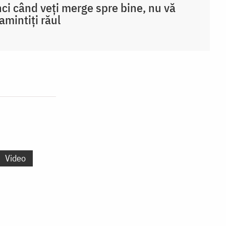
ci când veți merge spre bine, nu vă
amintiți răul
Video