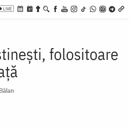
LIVE
07
tinești, folositoare
ață
 Bălan