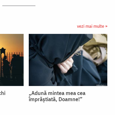
vezi mai multe »
chi
„Adună mintea mea cea
împrăștiată, Doamne!”