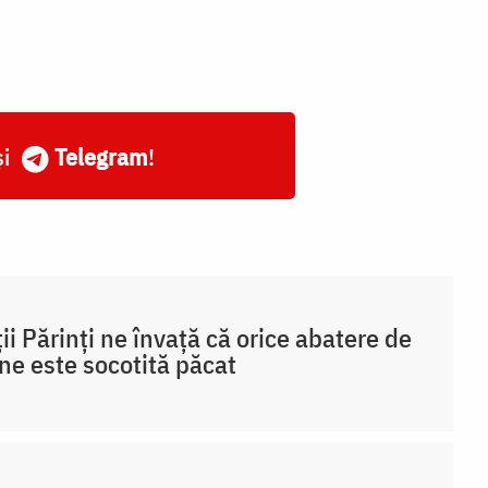
și
Telegram
!
ții Părinți ne învață că orice abatere de
ine este socotită păcat