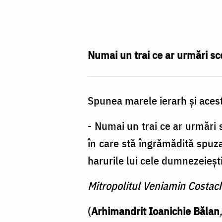
Foto:
Valentina
Bîrgăoanu
Numai un trai ce ar urmări sco
Spunea marele ierarh și aces
- Numai un trai ce ar urmări s
în care stă îngrămădită spuza
harurile lui cele dumnezeiești
Mitropolitul Veniamin Costac
(
Arhimandrit Ioanichie Bălan