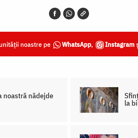
nității noastre pe
WhatsApp
,
Instagram
 noastră nădejde
Sfin
la b