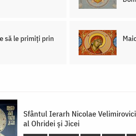
e să le primiți prin
Maic
Sfântul Ierarh Nicolae Velimirovic
al Ohridei și Jicei