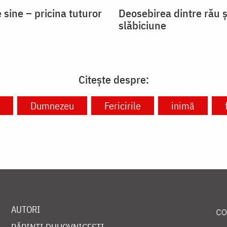
 sine – pricina tuturor
Deosebirea dintre rău ș
slăbiciune
Citește despre:
Dumnezeu
Fericirile
inimă
AUTORI