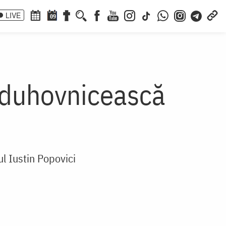
LIVE
09
 duhovnicească
ul Iustin Popovici