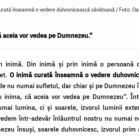
urată înseamnă o vedere duhovnicească sănătoasă / Foto: Oa
 că aceia vor vedea pe Dumnezeu.”
în inimă. Din inimă şi prin inimă o persoană d
let.
O inimă curată înseamnă o vedere duhovni
ede nu numai sufletul, dar chiar şi pe Dumnezeu î
ţi cu inima, că aceia vor vedea pe Dumnezeu”. 
mai lumina, ci şi soarele, izvorul luminii exter
edem într-adevăr înlăuntrul nostru nu numai ne
zeu însuşi, soarele duhovnicesc, izvorul prim a