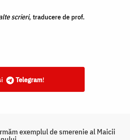
lte scrieri
, traducere de prof.
și
Telegram
!
rmăm exemplul de smerenie al Maicii
nului