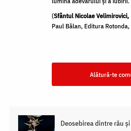
lumina adevărului şi a iubirii.
(
Sfântul Nicolae Velimirovici,
Paul Bălan, Editura Rotonda, 
Alătură-te comu
Deosebirea dintre rău și