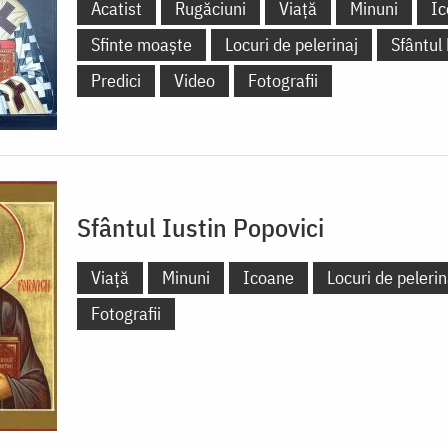
Acatist
Rugăciuni
Viață
Minuni
Ic
Sfinte moaște
Locuri de pelerinaj
Sfântul
Predici
Video
Fotografii
Sfântul Iustin Popovici
Viață
Minuni
Icoane
Locuri de pelerin
Fotografii