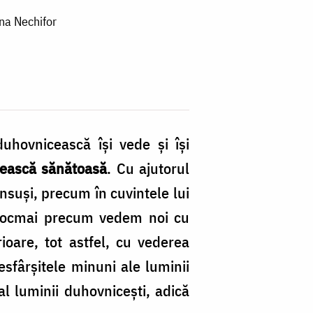
na Nechifor
uhovnicească îşi vede şi îşi
cească sănătoasă
. Cu ajutorul
nsuşi, precum în cuvintele lui
Întocmai precum vedem noi cu
ioare, tot astfel, cu vederea
sfârşitele minuni ale luminii
l luminii duhovniceşti, adică