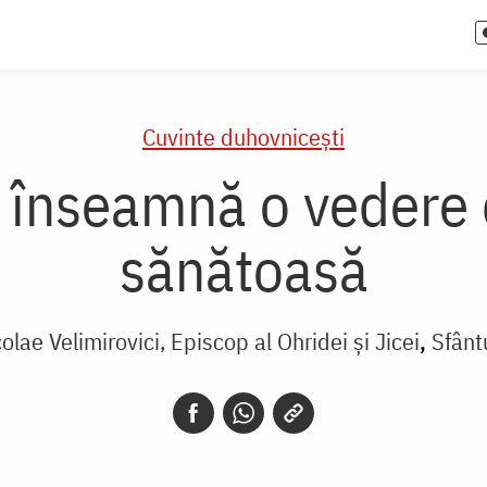
Cuvinte duhovnicești
ă înseamnă o vedere
sănătoasă
olae Velimirovici, Episcop al Ohridei și Jicei
Sfânt