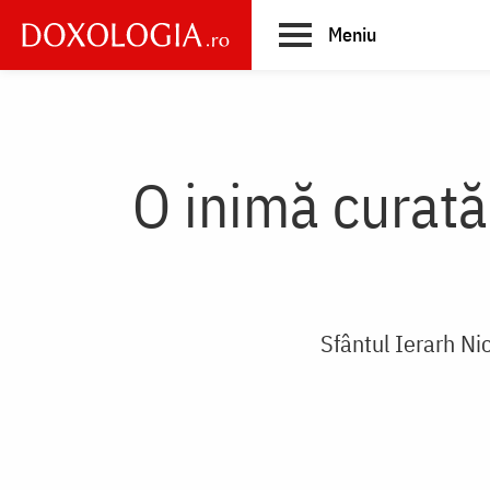
Skip
Meniu
to
main
Main
content
navigation
O inimă curat
Sfântul Ierarh Nic