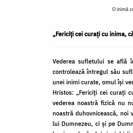
O
O inimă c
inimă
curată
înseamnă
„Fericiți cei curați cu inima,
o
vedere
Vederea sufletului se află 
duhovnicească
controlează întregul său suf
sănătoasă
unei inimi curate, omul îşi v
/
Hristos: „Fericiţi cei cura
Foto:
vederea noastră fizică nu nu
Oana
noastră duhovnicească, noi v
Nechifor
lui Dumnezeu, ci şi pe Dumne