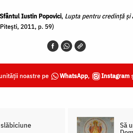
 Sfântul Iustin Popovici
,
Lupta pentru credință și a
Pitești, 2011, p. 59)
nității noastre pe
WhatsApp
,
Instagram
 slăbiciune
Să u
Dom