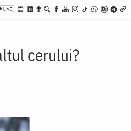
LIVE
06
ltul cerului?