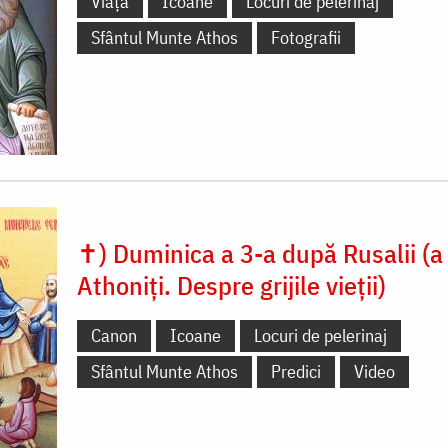
Viață
Icoane
Locuri de pelerinaj
Sfântul Munte Athos
Fotografii
✝) Duminica a 3-a după Rusalii (a 
Athoniți. Despre grijile vieții)
Canon
Icoane
Locuri de pelerinaj
Sfântul Munte Athos
Predici
Video