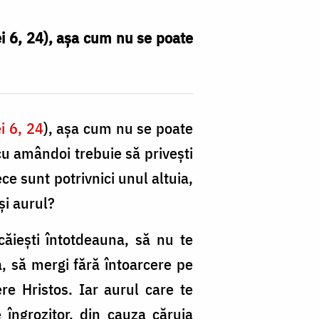
i 6, 24), așa cum nu se poate
i 6, 24
), așa cum nu se poate
 cu amândoi trebuie să privești
ece sunt potrivnici unul altuia,
și aurul?
 căiești întotdeauna, să nu te
a, să mergi fără întoarcere pe
re Hristos. Iar aurul care te
e îngrozitor, din cauza căruia