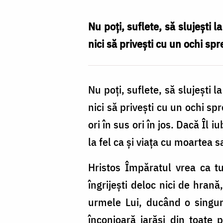
spre
pământ
Nu poți, suflete, să slujești 
sau
nici să privești cu un ochi spr
spre
înaltul
Nu poți, suflete, să slujești 
cerului?
nici să privești cu un ochi sp
/
ori în sus ori în jos. Dacă Îl 
Foto:
la fel ca și viața cu moartea 
Oana
Nechifor
Hristos Împăratul vrea ca tu 
îngrijești deloc nici de hran
urmele Lui, ducând o singu
înconjoară iarăși din toate p