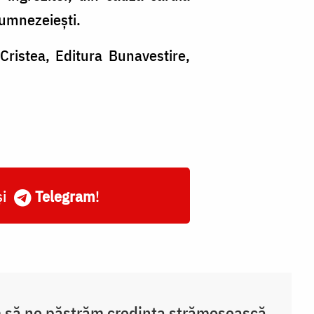
dumnezeiești.
Cristea, Editura Bunavestire,
și
Telegram
!
să ne păstrăm credința strămoșească