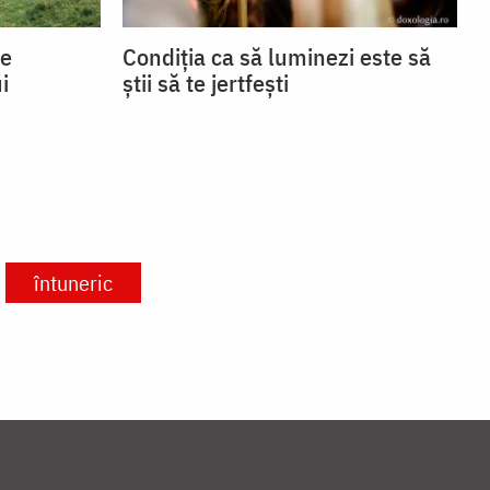
se
Condiția ca să luminezi este să
i
știi să te jertfești
întuneric