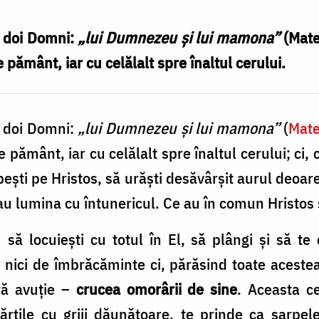
la doi Domni:
„lui Dumnezeu și lui mamona”
(Mate
e pământ, iar cu celălalt spre înaltul cerului.
la doi Domni:
„lui Dumnezeu și lui mamona”
(
Mate
re pământ, iar cu celălalt spre înaltul cerului; ci,
iubești pe Hristos, să urăști desăvârșit aurul deoar
sau lumina cu întunericul. Ce au în comun Hristos 
să locuiești cu totul în El, să plângi și să te
ă, nici de îmbrăcăminte ci, părăsind toate aceste
ră avuție –
crucea omorârii de sine
. Aceasta ce
ărțile cu griji dăunătoare, te prinde ca șarpel