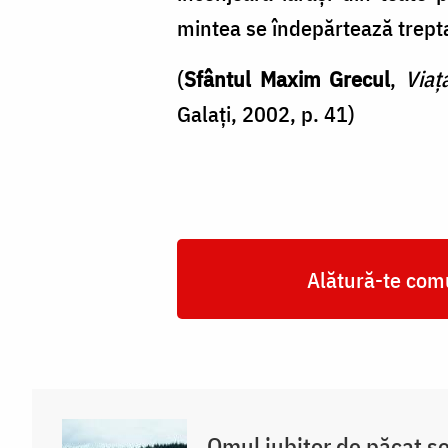
mintea se îndepărtează trepta
(
Sfântul Maxim Grecul
,
Viaț
Galați, 2002, p. 41)
Alătură-te comu
Omul iubitor de păcat s