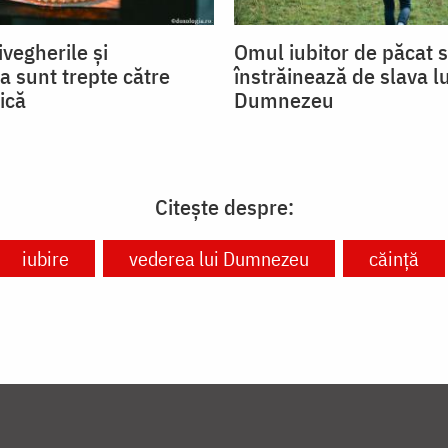
ivegherile și
Omul iubitor de păcat 
a sunt trepte către
înstrăinează de slava lu
ică
Dumnezeu
Citește despre:
iubire
vederea lui Dumnezeu
căință