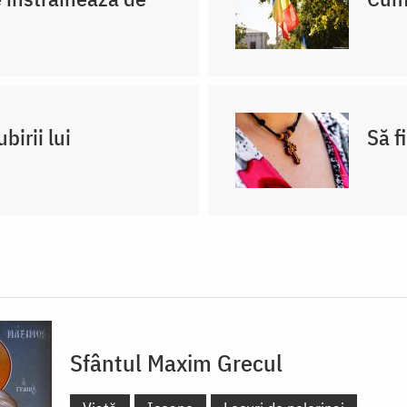
birii lui
Să f
Sfântul Maxim Grecul