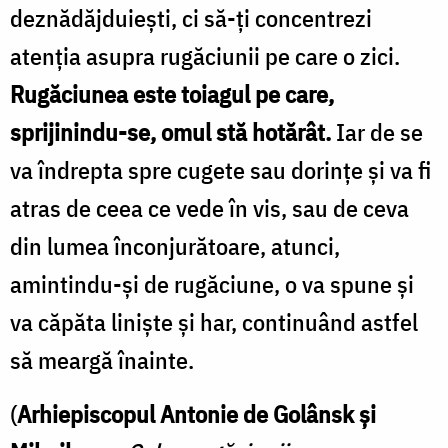
deznădăjduieşti, ci să-ţi concentrezi
atenţia asupra rugăciunii pe care o zici.
Rugăciunea este toiagul pe care,
sprijinindu-se, omul stă hotărât.
Iar de se
va îndrepta spre cugete sau dorinţe şi va fi
atras de ceea ce vede în vis, sau de ceva
din lumea înconjurătoare, atunci,
amintindu-şi de rugăciune, o va spune şi
va căpăta linişte şi har, continuând astfel
să meargă înainte.
(
Arhiepiscopul Antonie de Golânsk şi