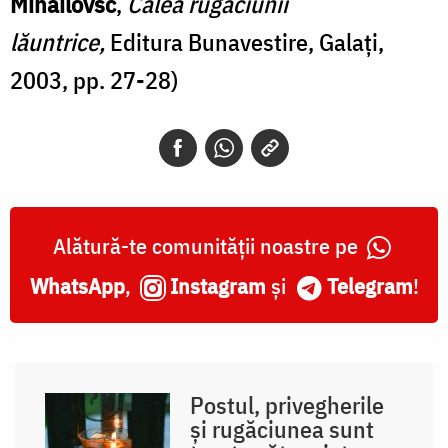
Mihailovsc
,
Calea rugăciunii
lăuntrice
,
Editura Bunavestire, Galaţi,
2003, pp. 27-28)
Alătură-te comunității noastre pe
WhatsApp
,
Instagram
și
Telegram
!
Postul, privegherile
și rugăciunea sunt