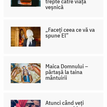
trepte către viața
veșnică
„Faceți ceea ce vă va
spune El”
Maica Domnului –
părtașă la taina
mântuirii
Atunci când veți