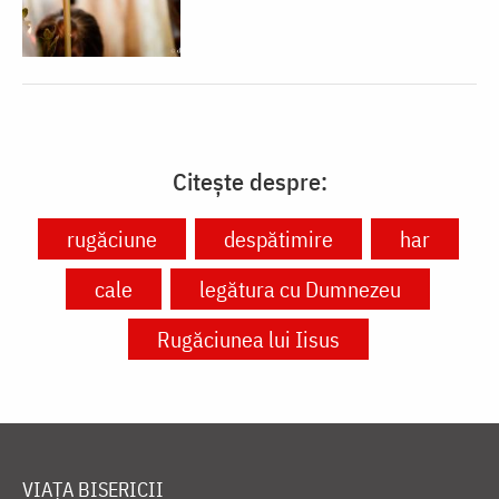
Citește despre:
rugăciune
despătimire
har
cale
legătura cu Dumnezeu
Rugăciunea lui Iisus
VIAȚA BISERICII