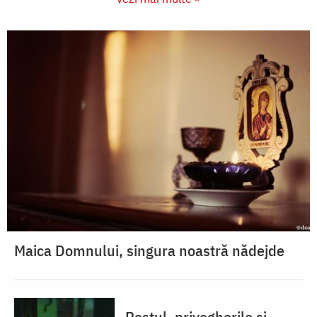
Maica Domnului, singura noastră nădejde
Postul, privegherile și