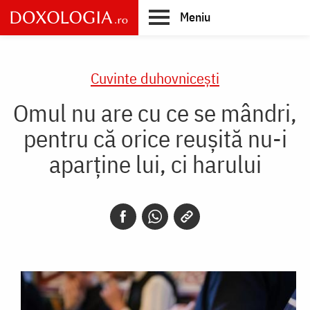
Skip
Meniu
to
main
Main
content
navigation
Cuvinte duhovnicești
Omul nu are cu ce se mândri,
pentru că orice reuşită nu-i
aparţine lui, ci harului