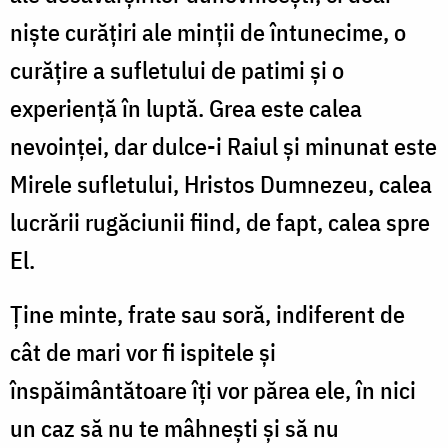
nişte curăţiri ale minții de întunecime, o
curăţire a sufletului de patimi şi o
experienţă în luptă. Grea este calea
nevoinţei, dar dulce-i Raiul şi minunat este
Mirele sufletului, Hristos Dumnezeu, calea
lucrării rugăciunii fiind, de fapt, calea spre
El.
Ţine minte, frate sau soră,
indiferent de
cât de mari vor fi ispitele şi
înspăimântătoare îţi vor părea ele, în nici
un caz să nu te mâhneşti şi să nu