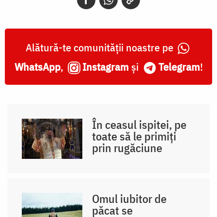
Alătură-te comunității noastre pe
WhatsApp
,
Instagram
și
Telegram
!
În ceasul ispitei, pe
toate să le primiți
prin rugăciune
Omul iubitor de
păcat se