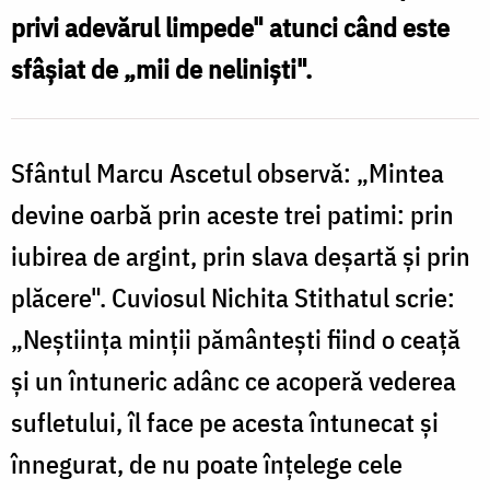
privi adevărul limpede" atunci când este
sfâşiat de „mii de nelinişti".
Sfântul Marcu Ascetul observă: „Mintea
devine oarbă prin aceste trei patimi: prin
iubirea de argint, prin slava deşartă şi prin
plăcere". Cuviosul Nichita Stithatul scrie:
„Neştiinţa minţii pământeşti fiind o ceaţă
şi un întuneric adânc ce acoperă vederea
sufletului, îl face pe acesta întunecat şi
înnegurat, de nu poate înţelege cele