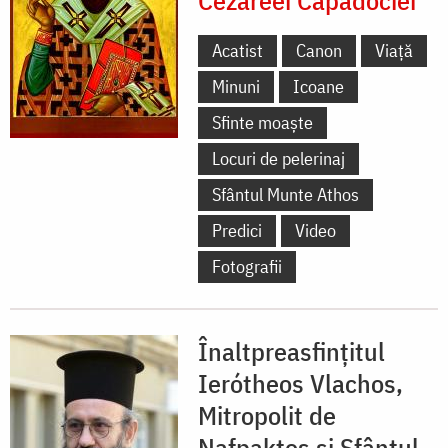
Acatist
Canon
Viață
Minuni
Icoane
Sfinte moaște
Locuri de pelerinaj
Sfântul Munte Athos
Predici
Video
Fotografii
Înaltpreasfințitul
Ierótheos Vlachos,
Mitropolit de
Nafpaktos și Sfântul