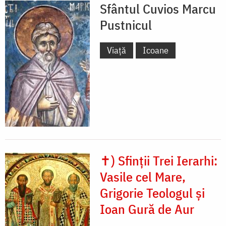
Sfântul Cuvios Marcu
Pustnicul
Viață
Icoane
✝) Sfinții Trei Ierarhi:
Vasile cel Mare,
Grigorie Teologul și
Ioan Gură de Aur