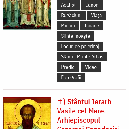
Acatist
Canon
Rugăciuni
Viață
Minuni
Icoane
Sfinte moaște
Locuri de pelerinaj
Sfântul Munte Athos
Predici
Video
Fotografii
✝) Sfântul Ierarh
Vasile cel Mare,
Arhiepiscopul
Cezareei Capadociei