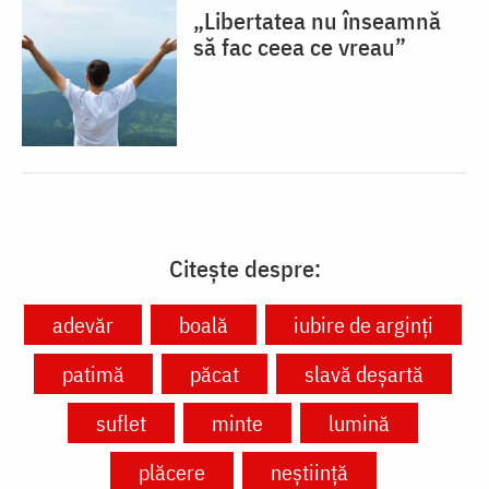
„Libertatea nu înseamnă
să fac ceea ce vreau”
Citește despre:
adevăr
boală
iubire de arginți
patimă
păcat
slavă deșartă
suflet
minte
lumină
plăcere
neştiinţă