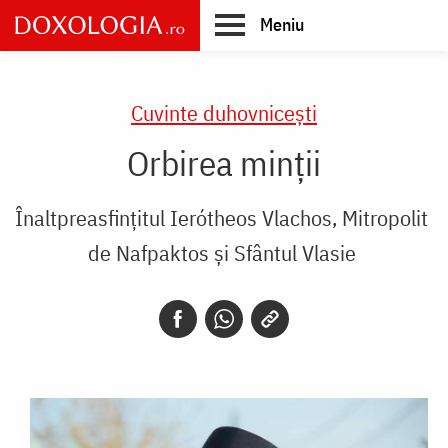
Skip
Meniu
to
main
Main
content
navigation
Cuvinte duhovnicești
Orbirea minții
Înaltpreasfințitul Ierótheos Vlachos, Mitropolit
de Nafpaktos și Sfântul Vlasie