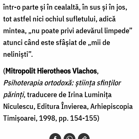
într-o parte şi în cealaltă, în sus şi în jos,
tot astfel nici ochiul sufletului, adică
mintea, „nu poate privi adevărul limpede”
atunci când este sfâşiat de „mii de
nelinişti”.
(
Mitropolit Hierotheos Vlachos
,
Psihoterapia ortodoxă: știința sfinților
părinți
, traducere de Irina Luminița
Niculescu, Editura Învierea, Arhiepiscopia
Timișoarei, 1998, pp. 154-155)