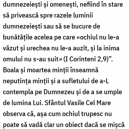
dumnezeieşti şi omeneşti, nefiind în stare
să privească spre razele luminii
dumnezeieşti sau să se bucure de
bunătăţile acelea pe care «ochiul nu le-a
văzut şi urechea nu le-a auzit, şi la inima
omului nu s-au suit
»
(I Corinteni 2,9)”.
Boala şi moartea minţii înseamnă
neputinţa minţii şi a sufletului de a-L
contempla pe Dumnezeu şi de a se umple
de lumina Lui. Sfântul Vasile Cel Mare
observa că, aşa cum ochiul trupesc nu
poate să vadă clar un obiect dacă se mişcă