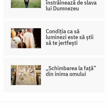
înstrăinează de slava
lui Dumnezeu
Condiția ca să
luminezi este să știi
să te jertfești
„Schimbarea la față”
din inima omului