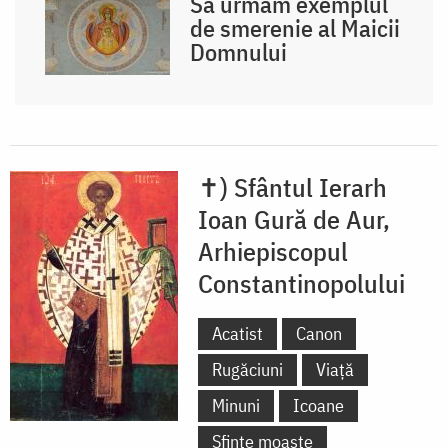
Să urmăm exemplul
de smerenie al Maicii
Domnului
✝) Sfântul Ierarh
Ioan Gură de Aur,
Arhiepiscopul
Constantinopolului
Acatist
Canon
Rugăciuni
Viață
Minuni
Icoane
Sfinte moaște