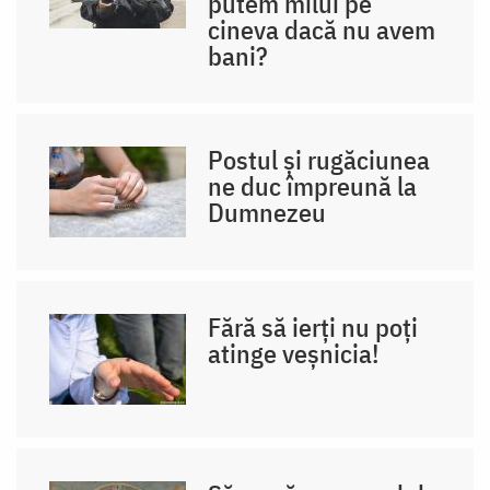
putem milui pe
cineva dacă nu avem
bani?
Postul și rugăciunea
ne duc împreună la
Dumnezeu
Fără să ierți nu poți
atinge veșnicia!