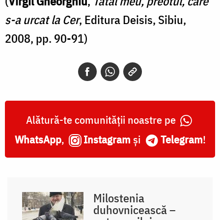
(
Virgil Gheorghiu
,
Tatăl meu, preotul, care
s-a urcat la Cer
, Editura Deisis, Sibiu,
2008, pp. 90-91)
Alătură-te comunității noastre pe
WhatsApp
,
Instagram
și
Telegram
!
Milostenia
duhovnicească –