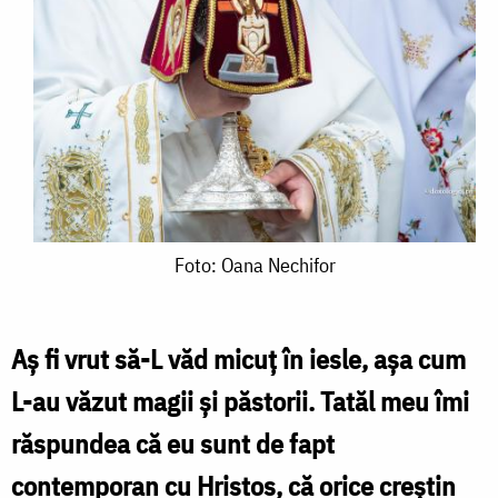
Foto:
Foto: Oana Nechifor
Oana
Nechifor
Aș fi vrut să-L văd micuț în iesle, așa cum
L-au văzut magii și păstorii. Tatăl meu îmi
răspundea că eu sunt de fapt
contemporan cu Hristos, că orice creștin