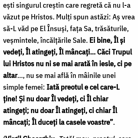
ești singurul creștin care regretă că nu l-a
văzut pe Hristos. Mulți spun astăzi: Aș vrea
să-L văd pe El Însuși, fața Sa, trăsăturile,
veșmintele, încălțările Sale.
Ei bine, Îl și
vedeți, Îl atingeți, Îl mâncați... Căci Trupul
lui Hristos nu ni se mai arată în iesle, ci pe
altar
..., nu se mai află în mâinile unei
simple femei:
Iată preotul e cel care-L
ține! Și nu doar Îl vedeți, ci Îl chiar
atingeți; nu doar Îl atingeți, ci chiar Îl
mâncați; Îl duceți la casele voastre”
.