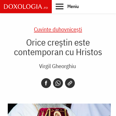
Skip
Meniu
to
main
Main
content
navigation
Cuvinte duhovnicești
Orice creștin este
contemporan cu Hristos
Virgil Gheorghiu