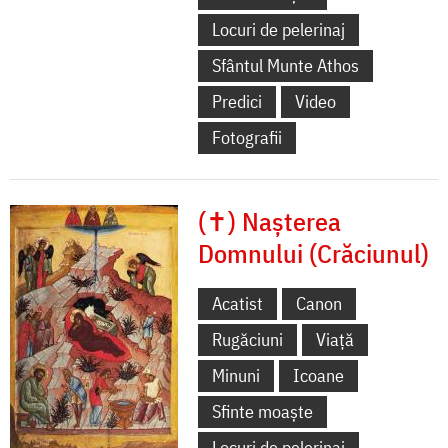
Locuri de pelerinaj
Sfântul Munte Athos
Predici
Video
Fotografii
(✝) Nașterea
Domnului (Crăciunul)
Acatist
Canon
Rugăciuni
Viață
Minuni
Icoane
Sfinte moaște
Locuri de pelerinaj