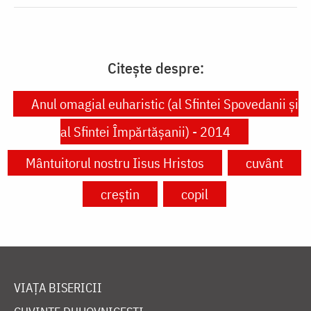
Citește despre:
Anul omagial euharistic (al Sfintei Spovedanii şi
al Sfintei Împărtăşanii) - 2014
Mântuitorul nostru Iisus Hristos
cuvânt
creștin
copil
VIAȚA BISERICII