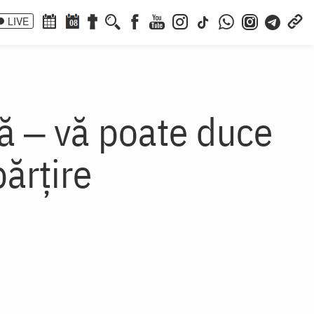
LIVE
08
ză ‒ vă poate duce
ărțire