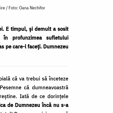
ire / Foto: Oana Nechifor
i. E timpul, și demult a sosit
 în profunzimea sufletului
pas pe care-l faceți. Dumnezeu
doială că va trebui să înceteze
i. Pesemne că dumneavoastră
reştine. Iată de ce dorinţele
ica de Dumnezeu încă nu s-a