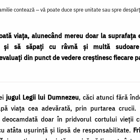
familie contează ‒ vă poate duce spre unitate sau spre despărț
toată viața, alunecând mereu doar la suprafața e
ți și să săpați cu râvnă și multă sudoare
valuați din punct de vedere creștinesc fiecare 
ei
jugul Legii lui Dumnezeu
, căci atunci fără în
eapă viaţa cea adevărată, prin purtarea cruci
 deocamdată doar în pridvorul cortului vieţii c
atâta uşurinţă şi lipsă de responsabilitate.
Fr