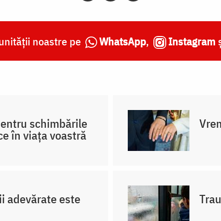
nității noastre pe
WhatsApp
,
Instagram
pentru schimbările
Vrem
ce în viața voastră
ii adevărate este
Trau