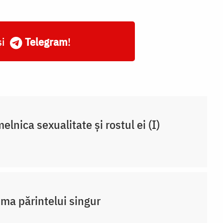
și
Telegram
!
elnica sexualitate și rostul ei (I)
ma părintelui singur