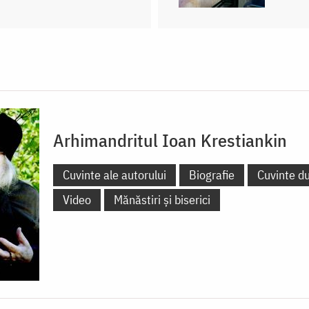
Arhimandritul Ioan Krestiankin
Cuvinte ale autorului
Biografie
Cuvinte d
Video
Mănăstiri și biserici