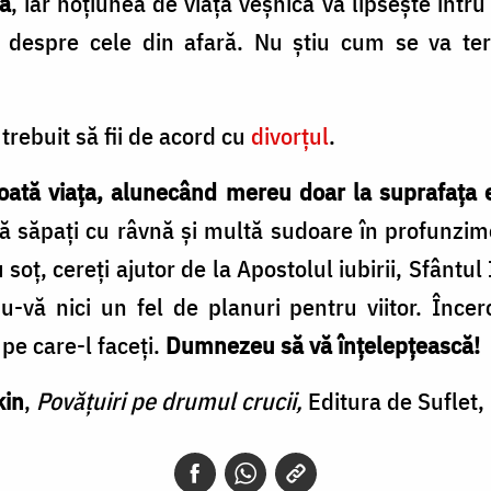
ră
, iar noţiunea de viaţă veşnică vă lipseşte întru
 despre cele din afară. Nu ştiu cum se va t
trebuit să fii de acord cu
divorţul
.
toată viaţa, alunecând mereu doar la suprafaţa e
i să săpaţi cu râvnă şi multă sudoare în profunz
 soţ, cereţi ajutor de la Apostolul iubirii, Sfântul
-vă nici un fel de planuri pentru viitor. Încer
pe care-l faceţi.
Dumnezeu să vă înţelepţească!
kin
,
Povăţuiri pe drumul crucii,
Editura de Suflet,