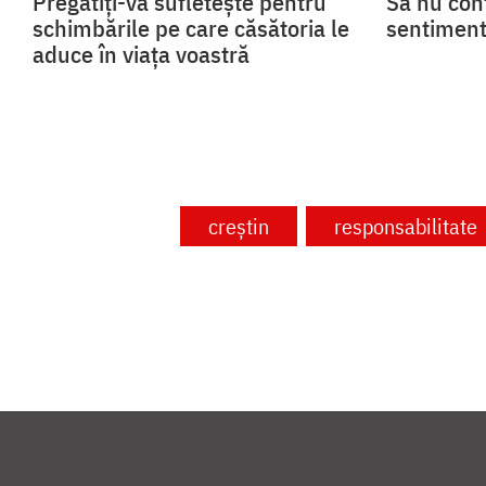
Pregătiți-vă sufletește pentru
Să nu con
schimbările pe care căsătoria le
sentiment
aduce în viața voastră
creștin
responsabilitate