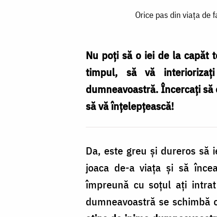
Orice
Orice pas din viața de 
pas
din
viața
Nu poți să o iei de la capăt 
de
timpul, să vă interioriza
familie
dumneavoastră. Încercați să e
contează
să vă înțelepțească!
‒
vă
Da, este greu şi dureros să i
poate
joaca de-a viaţa şi să înc
duce
împreună cu soţul aţi intrat
spre
dumneavoastră se schimbă cu 
unitate