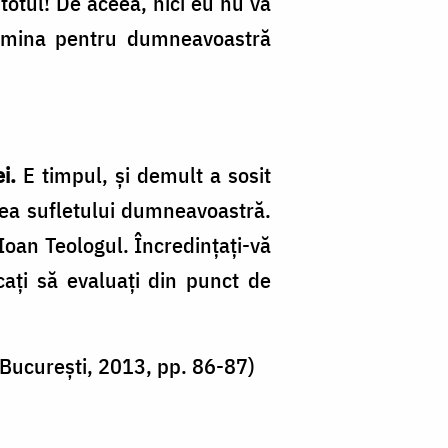
 totul! De aceea, nici eu nu vă
ermina pentru dumneavoastră
i.
E timpul, şi demult a sosit
imea sufletului dumneavoastră.
 Ioan Teologul. Încredinţaţi-vă
caţi să evaluați din punct de
 Bucureşti, 2013, pp. 86-87)