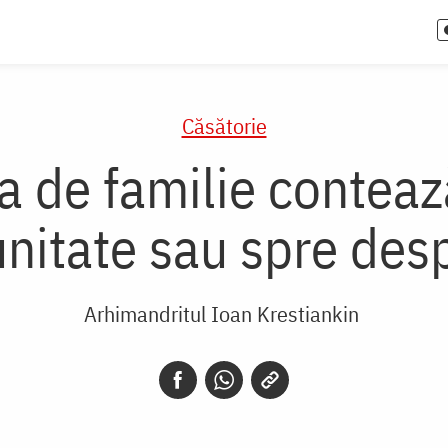
Căsătorie
ța de familie contea
unitate sau spre desp
Arhimandritul Ioan Krestiankin