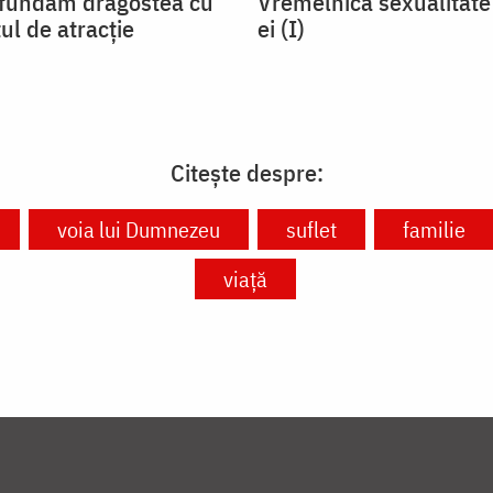
fundăm dragostea cu
Vremelnica sexualitate 
ul de atracție
ei (I)
Citește despre:
voia lui Dumnezeu
suflet
familie
viață