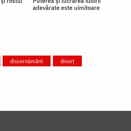
și rostul
Puterea și lucrarea iubirii
adevărate este uimitoare
discernământ
divorț