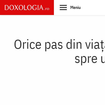
Skip
Meniu
to
main
Main
content
navigation
Orice pas din via
spre 