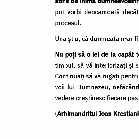
atins de inima dumneavoast
sau
pot vorbi deocamdată decât
spre
procesul.
despărțire
/
Una ştiu, că dumneata n-ar fi 
Foto:
Nu poţi să o iei de la capăt 
Oana
timpul, să vă interiorizaţi ş
Nechifor
Continuaţi să vă rugaţi pentru
voii lui Dumnezeu, nefăcându
vedere creştinesc fiecare pas 
(
Arhimandritul Ioan Krestian