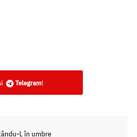
și
Telegram
!
tându-L în umbre