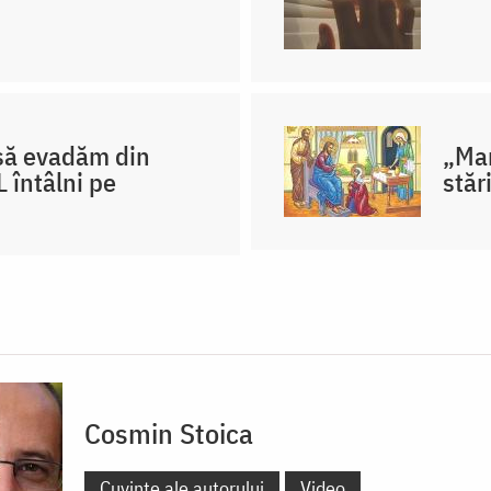
– să evadăm din
„Mar
 întâlni pe
stăr
Cosmin Stoica
Cuvinte ale autorului
Video