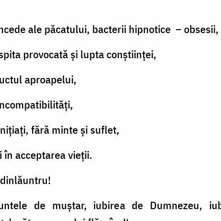
ncede ale păcatului, bacterii hipnotice – obsesii,
spita provocată şi lupta conştiinţei,
ructul aproapelui,
incompatibilităţi,
iniţiaţi, fără minte şi suflet,
 în acceptarea vieţii.
 dinlăuntru!
răuntele de muştar, iubirea de Dumnezeu, iub