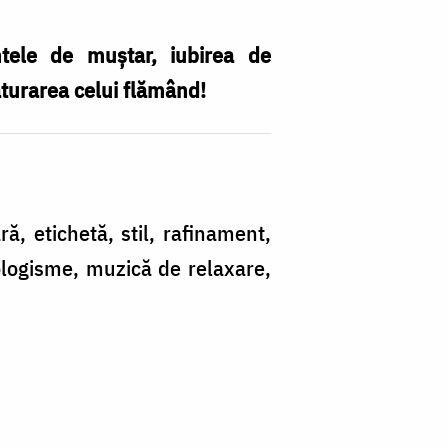
ntele de muştar, iubirea de
ăturarea celui flămând!
ă, etichetă, stil, rafinament,
eologisme, muzică de relaxare,