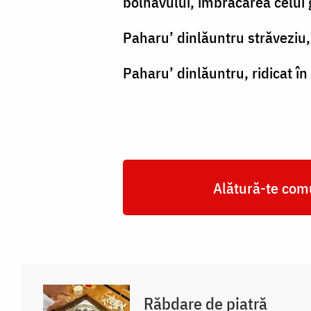
bolnavului, îmbrăcarea celui 
Paharu’ dinlăuntru străveziu, 
Paharu’ dinlăuntru, ridicat în
Alătură-te comu
Răbdare de piatră