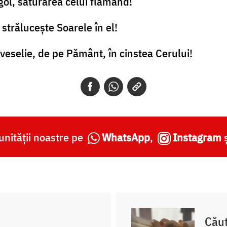
gol, săturarea celui flămând!
străluceşte Soarele în el!
 veselie, de pe Pământ, în cinstea Cerului!
nității noastre pe
WhatsApp
,
Instagram
Cău