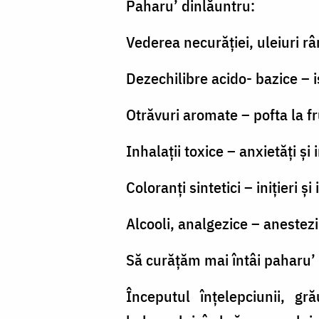
Paharu’ dinlăuntru:
Vederea necurăţiei, uleiuri râ
Dezechilibre acido- bazice – i
Otrăvuri aromate – pofta la f
Inhalaţii toxice – anxietăţi şi 
Coloranţi sintetici – iniţieri şi 
Alcooli, analgezice – anestezii
Să curăţăm mai întâi paharu’
Începutul înţelepciunii, g