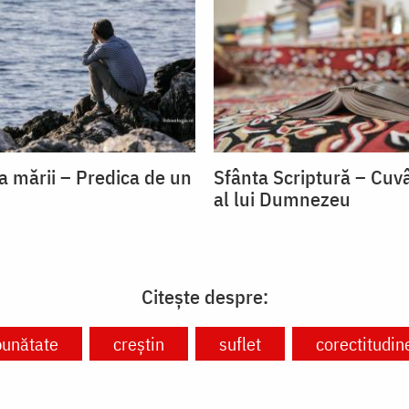
a mării – Predica de un
Sfânta Scriptură – Cuvâ
al lui Dumnezeu
Citește despre:
bunătate
creștin
suflet
corectitudin