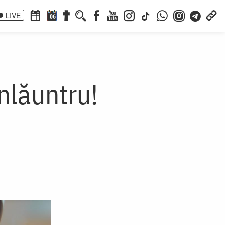
LIVE
06
nlăuntru!