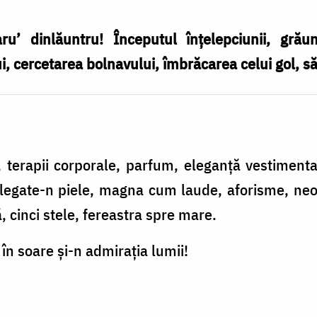
u’ dinlăuntru! Începutul înţelepciunii, grău
 cercetarea bolnavului, îmbrăcarea celui gol, s
i, terapii corporale, parfum, eleganţă vestimentar
ţi legate-n piele, magna cum laude, aforisme, n
, cinci stele, fereastra spre mare.
 în soare şi-n admiraţia lumii!