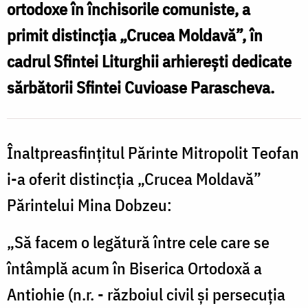
ortodoxe în închisorile comuniste, a
T
primit distincția „Crucea Moldavă”, în
cadrul Sfintei Liturghii arhierești dedicate
sărbătorii Sfintei Cuvioase Parascheva.
Înaltpreasfințitul Părinte Mitropolit Teofan
i-a oferit distincția „Crucea Moldavă”
Părintelui Mina Dobzeu:
„Să facem o legătură între cele care se
întâmplă acum în Biserica Ortodoxă a
Antiohie (n.r. - războiul civil și persecuția