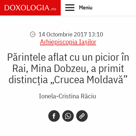
Skip
Meniu
to
main
Main
content
navigation
14 Octombrie 2017 13:10
Arhiepiscopia Iaşilor
Părintele aflat cu un picior în
Rai, Mina Dobzeu, a primit
distincția „Crucea Moldavă”
Ionela-Cristina Răciu