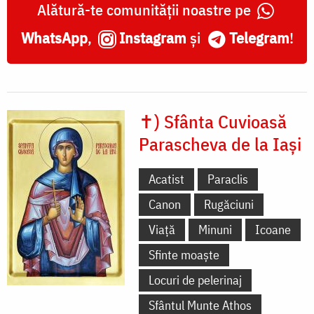
Alătură-te comunității noastre pe
WhatsApp
,
Instagram
și
Telegram
!
✝) Sfânta Cuvioasă
Parascheva de la Iași
Acatist
Paraclis
Canon
Rugăciuni
Viață
Minuni
Icoane
Sfinte moaște
Locuri de pelerinaj
Sfântul Munte Athos