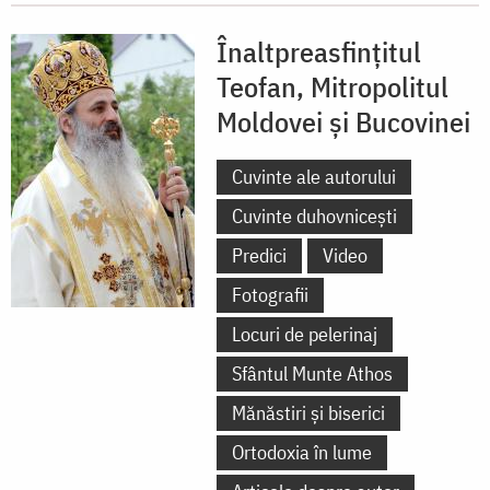
Înaltpreasfințitul
Teofan, Mitropolitul
Moldovei și Bucovinei
Cuvinte ale autorului
Cuvinte duhovnicești
Predici
Video
Fotografii
Locuri de pelerinaj
Sfântul Munte Athos
Mănăstiri și biserici
Ortodoxia în lume