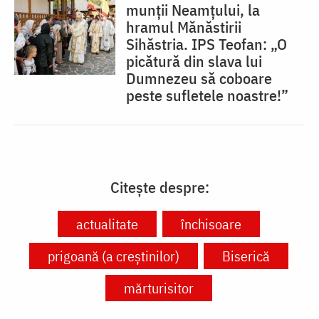
munții Neamțului, la
hramul Mănăstirii
Sihăstria. IPS Teofan: „O
picătură din slava lui
Dumnezeu să coboare
peste sufletele noastre!”
Citește despre:
actualitate
închisoare
prigoană (a creștinilor)
Biserică
mărturisitor