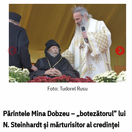
Foto:
Foto: Tudorel Rusu
Tudorel
Rusu
Părintele Mina Dobzeu – „botezătorul” lui
N. Steinhardt și mărturisitor al credinței
F