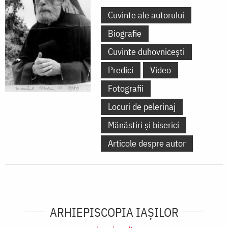
Cuvinte ale autorului
Biografie
Cuvinte duhovnicești
Predici
Video
Fotografii
Locuri de pelerinaj
Mănăstiri și biserici
Articole despre autor
ARHIEPISCOPIA IAŞILOR