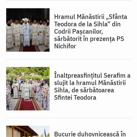
Hramul Mănăstirii „Sfânta
Teodora de la Sihla” din
Codrii Pașcanilor,
sărbătorit în prezența PS
Nichifor
Înaltpreasfințitul Serafim a
slujit la hramul Mănăstirii
Sihla, de sărbătoarea
Sfintei Teodora
Bucurie duhovnicească în