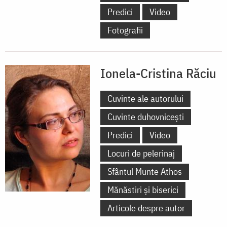
Predici
Video
Fotografii
Ionela-Cristina Răciu
Cuvinte ale autorului
Cuvinte duhovnicești
Predici
Video
Locuri de pelerinaj
Sfântul Munte Athos
Mănăstiri și biserici
Articole despre autor