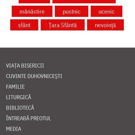
mănăstire
pustnic
ucenic
sfânt
Ţara Sfântă
nevoință
VIAȚA BISERICII
CUVINTE DUHOVNICEȘTI
FAMILIE
LITURGICĂ
BIBLIOTECĂ
ÎNTREABĂ PREOTUL
MEDIA