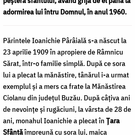
peştera sfântului, având grijă de el până la
Cluci)
adormirea lui întru Domnul, în anul 1960.
Părintele Ioanichie Pârâială s-a născut la
23 aprilie 1909 în apropiere de Râmnicu
Sărat, într-o familie simplă. După ce sora
lui a plecat la mănăstire, tânărul i-a urmat
exemplul şi a mers ca frate la Mănăstirea
Ciolanu din judeţul Buzău. După câţiva ani
de nevoinţe şi rugăciuni, la vârsta de 28 de
ani, monahul Ioanichie a plecat în
Ţara
Sfântă
împreună cu sora lui, maica