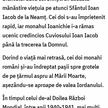
mănăstire vieţuia pe atunci Sfântul Ioan
Iacob de la Neamţ. Cei doi s-au împrietenit
rapid, iar monahul Ioanichie i-a rămas
ucenic credincios Cuviosului Ioan Iacob
până la trecerea la Domnul.
Dorind o viaţă mai retrasă, cei doi monahi
români şi-au îndreptat paşii spre grotele
de pe ţărmul aspru al Mării Moarte,
aşezându-se aproape de valea Iordanului.
În timpul celui de-al Doilea Război
Mondial, între anii 1940-1941, mai mulţi