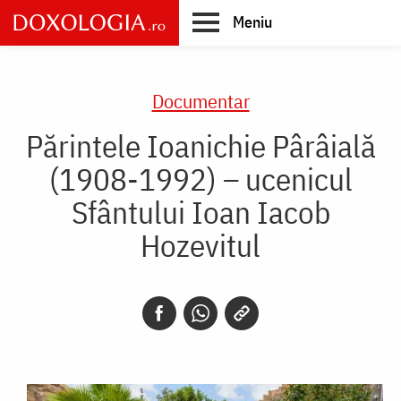
Skip
Meniu
to
main
Main
content
navigation
Documentar
Părintele Ioanichie Pârâială
(1908-1992) – ucenicul
Sfântului Ioan Iacob
Hozevitul