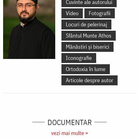
Cuvinte ale autorului
Video
Fotografii
Locuri de pelerinaj
Sfântul Munte Athos
Mănăstiri și biserici
Iconografie
Ortodoxia în lume
Articole despre autor
DOCUMENTAR
vezi mai multe »