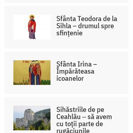
Sfânta Teodora de la
Sihla – drumul spre
sfințenie
Sfânta Irina –
Împărăteasa
icoanelor
Sihăstriile de pe
Ceahlău ‒ să avem
cu toții parte de
rugăciunile