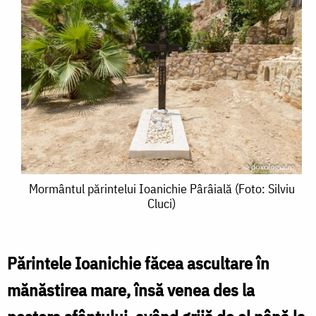
Mormântul
Mormântul părintelui Ioanichie Pârâială (Foto: Silviu
Cluci)
părintelui
Ioanichie
Pârâială
Părintele Ioanichie făcea ascultare în
(Foto:
mănăstirea mare, însă venea des la
Silviu