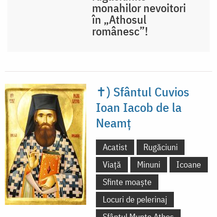
monahilor nevoitori
în „Athosul
românesc”!
✝) Sfântul Cuvios
Ioan Iacob de la
Neamț
Acatist
Rugăciuni
Viață
Minuni
Icoane
Sfinte moaște
Locuri de pelerinaj
Sfântul Munte Athos