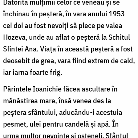
Datorită mulţimii celor ce veneau şi se
închinau în peşteră, în vara anului 1953
cei doi au fost nevoiţi să plece pe valea
Hozeva, unde au aflat o peşteră la Schitul
Sfintei Ana. Viaţa în această peşteră a fost
deosebit de grea, vara fiind extrem de cald,
iar iarna foarte frig.
Părintele Ioanichie făcea ascultare în
mănăstirea mare, însă venea des la
peştera sfântului, aducându-i acestuia
pesmet, ulei pentru candelă şi apă. În
urma multor nevoinţe şi osteneli, Sfântul