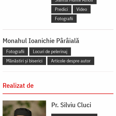
Predici
Video
Fotografii
Monahul Ioanichie Pârâială
Fotografii
Locuri de pelerinaj
Mănăstiri și biserici
Articole despre autor
Realizat de
Pr. Silviu Cluci