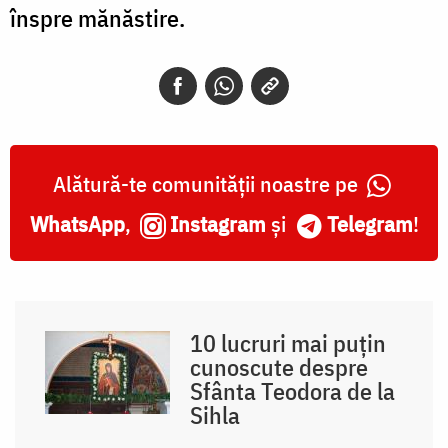
înspre mănăstire.
Alătură-te comunității noastre pe
WhatsApp
,
Instagram
și
Telegram
!
10 lucruri mai puțin
cunoscute despre
Sfânta Teodora de la
Sihla