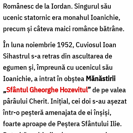
Românesc de la Iordan. Singurul său
ucenic statornic era monahul Ioanichie,
precum şi câteva maici românce bătrâne.
În luna noiembrie 1952, Cuviosul Ioan
Sihastrul s-a retras din ascultarea de
egumen şi, împreună cu ucenicul său
Ioanichie, a intrat în obştea
Mănăstirii
„
Sfântul Gheorghe Hozevitul
”
de pe valea
pârâului Cherit. Iniţial, cei doi s-au aşezat
într-o peşteră amenajata de ei înşişi,
foarte aproape de Peştera Sfântului Ilie.