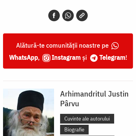
Alătură-te comunității noastre pe
WhatsApp
,
Instagram
și
Telegram
!
Arhimandritul Justin
Pârvu
Cuvinte ale autorului
Biografie