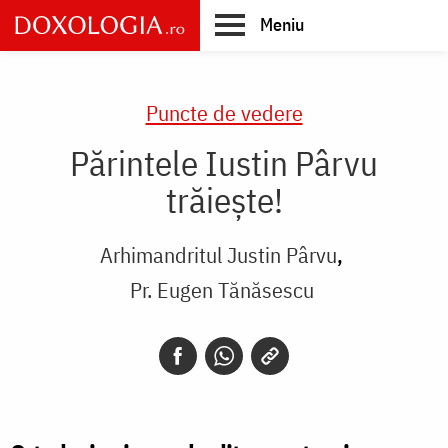
Skip
Meniu
to
main
Main
content
navigation
Puncte de vedere
Părintele Iustin Pârvu
trăieşte!
Arhimandritul Justin Pârvu
Pr. Eugen Tănăsescu