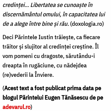
credinţei
…
Libertatea se cunoaşte în
discernământul omului, în capacitatea lui
de a alege între bine şi rău.
(doxologia.ro)
Deci Părintele Iustin trăieşte, ca fiecare
trăitor şi slujitor al credinţei creştine. Îl
vom pomeni cu dragoste, sărutându-i
dreapta în rugăciune, cu nădejdea
(re)vederii la Înviere.
(
Acest text a fost publicat prima data pe
blogul Părintelui Eugen Tănăsescu de pe
adevarul.ro
)