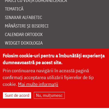
MAICI CU VIAȚĂ DUHOVNICEASCĂ
TEMATICĂ
SINAXAR ALFABETIC
MĂNĂSTIRI ȘI BISERICI
CALENDAR ORTODOX
WIDGET DOXOLOGIA
RADIO DOXOLOGIA
Folosim cookie-uri pentru a îmbunătăți experiența
dumneavoastră pe acest site.
Prin continuarea navigării în această pagină
confirmați acceptarea utilizării fișierelor de tip
cookie.
Mai multe informații
DESPRE NOI
POLITICA DE COOKIES
Sunt de acord
Nu, mulțumesc
DONEAZĂ ONLINE PENTRU CATEDRALA NAȚIONALĂ