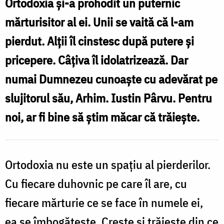
Ortodoxia şi-a prohodit un puternic
mărturisitor al ei. Unii se vaită că l-am
pierdut. Alţii îl cinstesc după putere şi
pricepere. Câţiva îl idolatrizează. Dar
numai Dumnezeu cunoaşte cu adevărat pe
slujitorul său, Arhim. Iustin Pârvu. Pentru
noi, ar fi bine să ştim măcar că trăieşte.
Ortodoxia nu este un spaţiu al pierderilor.
Cu fiecare duhovnic pe care îl are, cu
fiecare mărturie ce se face în numele ei,
ea se îmbogăţeşte. Creşte şi trăieşte din ce