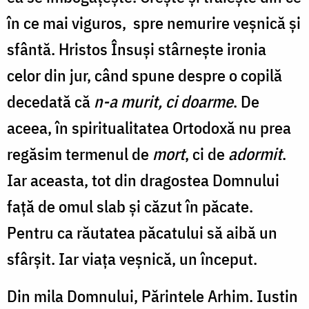
în ce mai viguros, spre nemurire veşnică şi
sfântă. Hristos Însuşi stârneşte ironia
celor din jur, când spune despre o copilă
decedată că
n-a murit, ci doarme
. De
aceea, în spiritualitatea Ortodoxă nu prea
regăsim termenul de
mort
, ci de
adormit
.
Iar aceasta, tot din dragostea Domnului
faţă de omul slab şi căzut în păcate.
Pentru ca răutatea păcatului să aibă un
sfârşit. Iar viaţa veşnică, un început.
Din mila Domnului, Părintele Arhim. Iustin