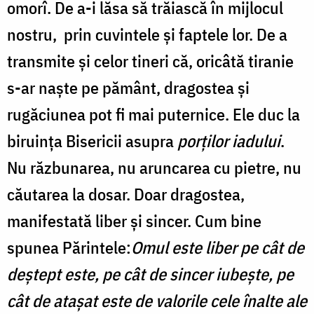
omorî. De a-i lăsa să trăiască în mijlocul
nostru, prin cuvintele şi faptele lor. De a
transmite şi celor tineri că, oricâtă tiranie
s-ar naşte pe pământ, dragostea şi
rugăciunea pot fi mai puternice. Ele duc la
biruinţa Bisericii asupra
porţilor iadului
.
Nu răzbunarea, nu aruncarea cu pietre, nu
căutarea la dosar. Doar dragostea,
manifestată liber şi sincer. Cum bine
spunea Părintele:
Omul este liber pe cât de
deştept este, pe cât de sincer iubeşte, pe
cât de ataşat este de valorile cele înalte ale