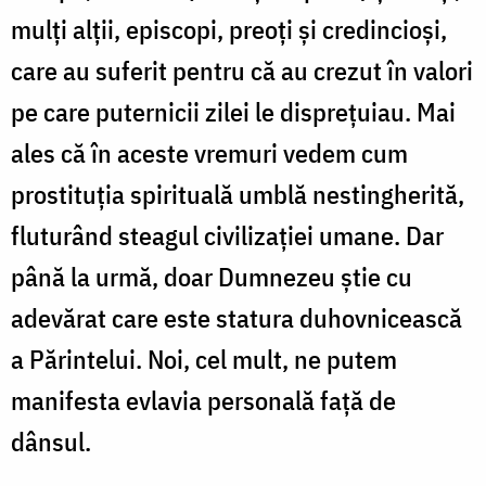
mulţi alţii, episcopi, preoţi şi credincioşi,
care au suferit pentru că au crezut în valori
pe care puternicii zilei le dispreţuiau. Mai
ales că în aceste vremuri vedem cum
prostituţia spirituală umblă nestingherită,
fluturând steagul civilizaţiei umane. Dar
până la urmă, doar Dumnezeu ştie cu
adevărat care este statura duhovnicească
a Părintelui. Noi, cel mult, ne putem
manifesta evlavia personală faţă de
dânsul.