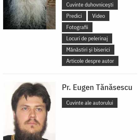
Cuvinte duhovnicești
Predici
Video
Fotografii
Locuri de pelerinaj
Mănăstiri și biserici
Articole despre autor
Pr. Eugen Tănăsescu
Cuvinte ale autorului