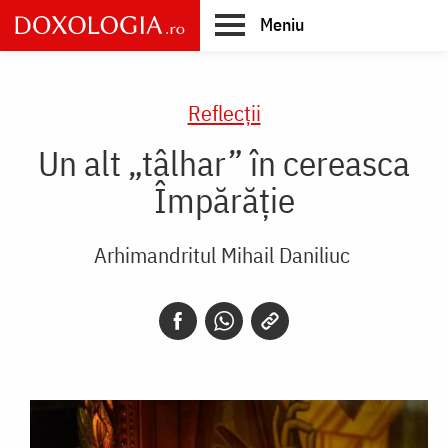
Skip
Meniu
to
main
Main
content
navigation
Reflecții
Un alt „tâlhar” în cereasca
Împărăție
Arhimandritul Mihail Daniliuc