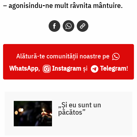
– agonisindu-ne mult râvnita mântuire.
Alătură-te comunității noastre pe
WhatsApp
,
Instagram
și
Telegram
!
„Și eu sunt un
păcătos”