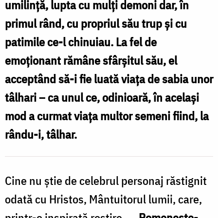
umilință, lupta cu mulți demoni dar, în
Foto:
primul rând, cu propriul său trup și cu
Oana
patimile ce-l chinuiau. La fel de
Nechifor
emoționant rămâne sfârșitul său, el
acceptând să-i fie luată viața de sabia unor
tâlhari – ca unul ce, odinioară, în același
mod a curmat viața multor semeni fiind, la
rându-i, tâlhar.
Cine nu știe de celebrul personaj răstignit
odată cu Hristos, Mântuitorul lumii, care,
printr-o inspirată rostire –
„Pomenește-