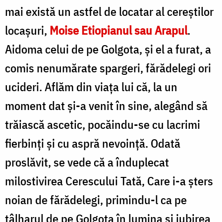
mai există un astfel de locatar al cereștilor
locașuri,
Moise Etiopianul sau Arapul
.
Aidoma celui de pe Golgota, și el a furat, a
comis nenumărate spargeri, fărădelegi ori
ucideri. Aflăm din viața lui că, la un
moment dat și-a venit în sine, alegând să
trăiască ascetic, pocăindu-se cu lacrimi
fierbinți și cu aspră nevoință. Odată
proslăvit, se vede că a înduplecat
milostivirea Cerescului Tată, Care i-a șters
noian de fărădelegi, primindu-l ca pe
tâlharul de pe Golgota în lumina și iubirea