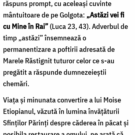
răspuns prompt, cu aceleași cuvinte
mântuitoare de pe Golgota:
„Astăzi vei fi
cu Mine în Rai”
(Luca 23, 43). Adverbul de
timp „astăzi” însemnează o
permanentizare a poftirii adresată de
Marele Răstignit tuturor celor ce s-au
pregătit a răspunde dumnezeieștii
chemări.
Viața și minunata convertire a lui Moise
Etiopianul, văzută în lumina învățăturii
Sfinților Părinți despre căderea în păcat și
posibila restaurare a omului, ne arată că