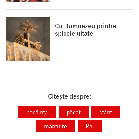
Cu Dumnezeu printre
spicele uitate
Citește despre:
pocăință
păcat
sfânt
mântuire
Rai