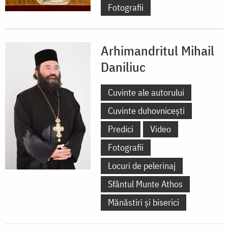
Fotografii
Arhimandritul Mihail
Daniliuc
Cuvinte ale autorului
Cuvinte duhovnicești
Predici
Video
Fotografii
Locuri de pelerinaj
Sfântul Munte Athos
Mănăstiri și biserici