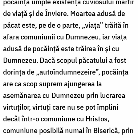
pocăinţa umple existența cuviosului martir
de viaţă şi de Înviere. Moartea adusă de
păcat este, pe de o parte, „viaţa” trăită în
afara comuniunii cu Dumnezeu, iar viaţa
adusă de pocăinţă este trăirea în şi cu
Dumnezeu. Dacă scopul păcatului a fost
dorinţa de „autoîndumnezeire”, pocăinţa
are ca scop suprem ajungerea la
asemănarea cu Dumnezeu prin lucrarea
virtuţilor, virtuţi care nu se pot împlini
decât într-o comuniune cu Hristos,
comuniune posibilă numai în Biserică, prin