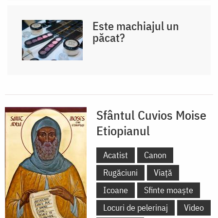
Este machiajul un
păcat?
Sfântul Cuvios Moise
Etiopianul
Acatist
Canon
Rugăciuni
Viață
Icoane
Sfinte moaște
Locuri de pelerinaj
Video