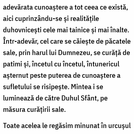
adevărata cunoaştere a tot ceea ce există,
aici cuprinzându-se şi realităţile
duhovniceşti cele mai tainice şi mai înalte.
Într-adevăr, cel care se căieşte de păcatele
sale, prin harul lui Dumnezeu, se curăţă de
patimi şi, încetul cu încetul, întunericul
aşternut peste puterea de cunoaştere a
sufletului se risipeşte. Mintea i se
luminează de către Duhul Sfânt, pe
măsura curăţirii sale.
Toate acelea le regăsim minunat în urcușul