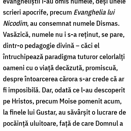
evangheliștii i-au omis numele, deși unele
scrieri apocrife, precum
Evanghelia lui
Nicodim
, au consemnat numele Dismas.
Vasăzică, numele nu i s-a reținut, se pare,
dintr-o pedagogie divină – căci el
întruchipează paradigma tuturor celorlalți
oameni cu o viață decăzută, promiscuă,
despre întoarcerea cărora s-ar crede că ar
fi imposibilă. Dar, odată ce l-au descoperit
pe Hristos, precum Moise pomenit acum,
la finele lui Gustar, au săvârșit o lucrare de
pocăință uluitoare, față de care Domnul a