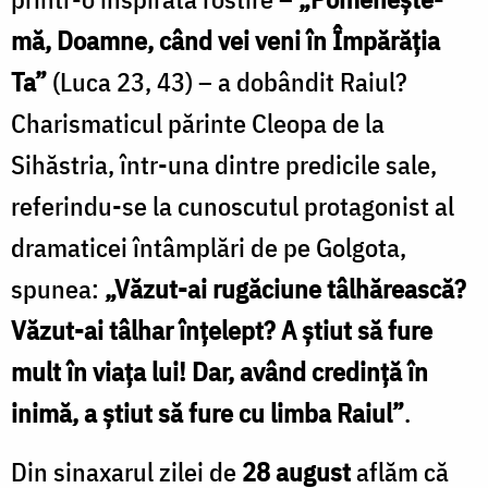
mă, Doamne, când vei veni în Împărăția
Ta”
(Luca 23, 43) – a dobândit Raiul?
Charismaticul părinte Cleopa de la
Sihăstria, într-una dintre predicile sale,
referindu-se la cunoscutul protagonist al
dramaticei întâmplări de pe Golgota,
spunea:
„Văzut-ai rugăciune tâlhărească?
Văzut-ai tâlhar înţelept? A ştiut să fure
mult în viaţa lui! Dar, având credinţă în
inimă, a ştiut să fure cu limba Raiul”
.
Din sinaxarul zilei de
28 august
aflăm că