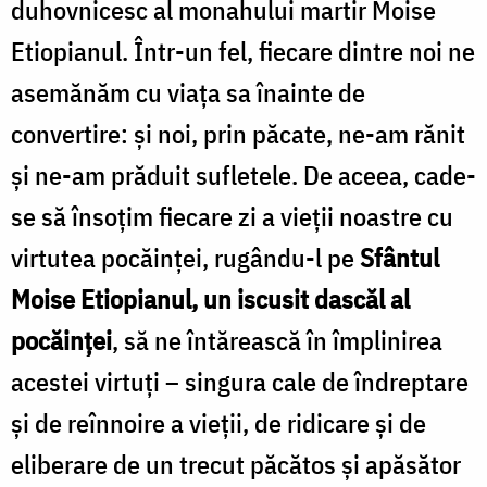
duhovnicesc al monahului martir Moise
Etiopianul. Într-un fel, fiecare dintre noi ne
asemănăm cu viața sa înainte de
convertire: și noi, prin păcate, ne-am rănit
și ne-am prăduit sufletele. De aceea, cade-
se să însoțim fiecare zi a vieții noastre cu
virtutea pocăinței, rugându-l pe
Sfântul
Moise Etiopianul, un iscusit dascăl al
pocăinței
, să ne întărească în împlinirea
acestei virtuți – singura cale de îndreptare
și de reînnoire a vieţii, de ridicare și de
eliberare de un trecut păcătos și apăsător