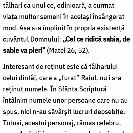
tâlhari ca unul ce, odinioară, a curmat
viața multor semeni în acelaşi însângerat
mod. Așa s-a împlinit în propria existență
cuvântul Domnului:
„Cel ce ridică sabia, de
sabie va pieri”
(Matei 26, 52).
Interesant de reținut este că tâlharului
celui dintâi, care a „furat” Raiul, nu i s-a
reținut numele. În Sfânta Scriptură
întâlnim numele unor persoane care nu au
spus, nici n-au săvârșit lucruri deosebite.
Totuși, acestui personaj, rămas celebru,