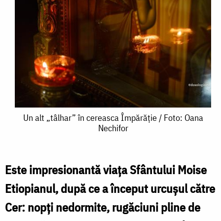
Un
Un alt „tâlhar” în cereasca Împărăție / Foto: Oana
Nechifor
alt
„tâlhar”
în
Este impresionantă viața Sfântului Moise
cereasca
Etiopianul, după ce a început urcușul către
Împărăție
Cer: nopți nedormite, rugăciuni pline de
/