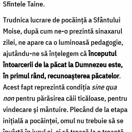
Sfintele Taine.
Trudnica lucrare de pocăință a Sfântului
Moise, după cum ne-o prezintă sinaxarul
zilei, ne apare ca o luminoasă pedagogie,
ajutându-ne să înțelegem că
începutul
întoarcerii de la păcat la Dumnezeu este,
în primul rând, recunoaşterea păcatelor
.
Acest fapt reprezintă condiţia
sine qua
non
pentru părăsirea căii ticăloase, pentru
vindecare şi mântuire. Plecând de la etapa
inițială a pocăinţei, omul nu trebuie să se
învârtă în jurul ei, ci să treacă la o treaptă