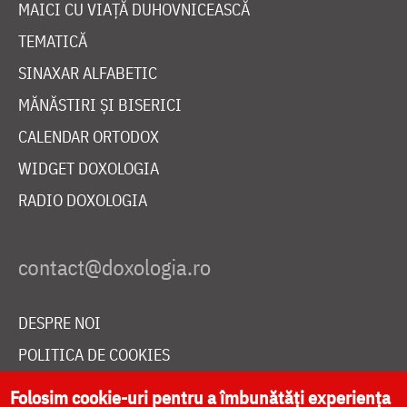
MAICI CU VIAȚĂ DUHOVNICEASCĂ
TEMATICĂ
SINAXAR ALFABETIC
MĂNĂSTIRI ȘI BISERICI
CALENDAR ORTODOX
WIDGET DOXOLOGIA
RADIO DOXOLOGIA
DESPRE NOI
POLITICA DE COOKIES
DONEAZĂ ONLINE PENTRU CATEDRALA NAȚIONALĂ
Folosim cookie-uri pentru a îmbunătăți experiența