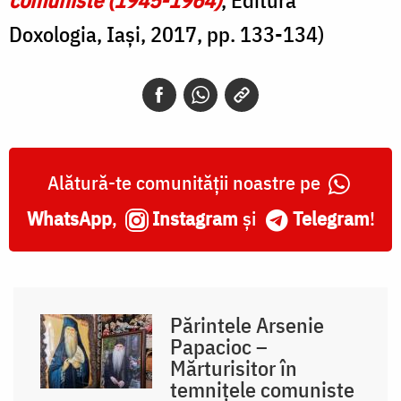
Doxologia, Iași, 2017, pp. 133-134)
Alătură-te comunității noastre pe
WhatsApp
,
Instagram
și
Telegram
!
Părintele Arsenie
Papacioc –
Mărturisitor în
temnițele comuniste