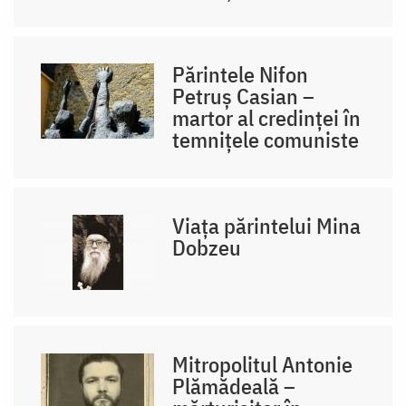
Părintele Nifon
Petruș Casian –
martor al credinței în
temnițele comuniste
Viața părintelui Mina
Dobzeu
Mitropolitul Antonie
Plămădeală –