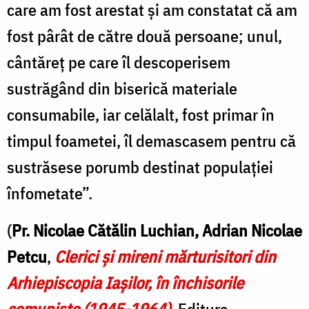
care am fost arestat și am constatat că am
fost pârât de către două persoane; unul,
cântăreț pe care îl descoperisem
sustrăgând din biserică materiale
consumabile, iar celălalt, fost primar în
timpul foametei, îl demascasem pentru că
sustrăsese porumb destinat populației
înfometate”.
(
Pr. Nicolae Cătălin Luchian, Adrian Nicolae
Petcu
,
Clerici şi mireni mărturisitori din
Arhiepiscopia Iaşilor, în închisorile
comuniste (1945-1964)
, Editura