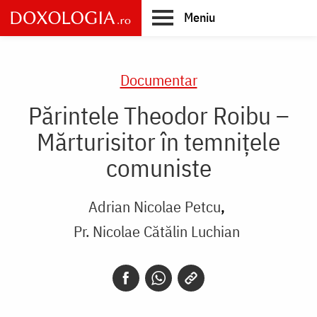
Skip
Meniu
to
main
Main
content
navigation
Documentar
Părintele Theodor Roibu –
Mărturisitor în temnițele
comuniste
Adrian Nicolae Petcu
Pr. Nicolae Cătălin Luchian