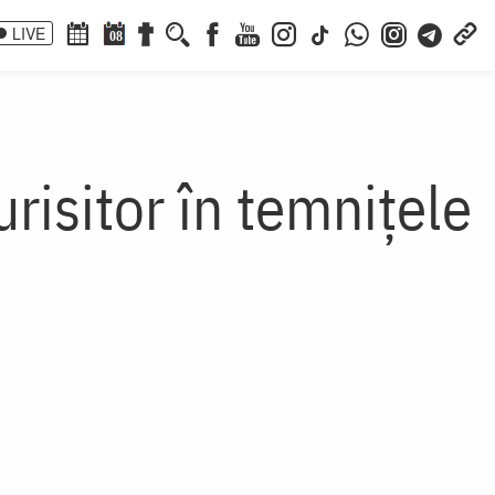
LIVE
08
risitor în temnițele