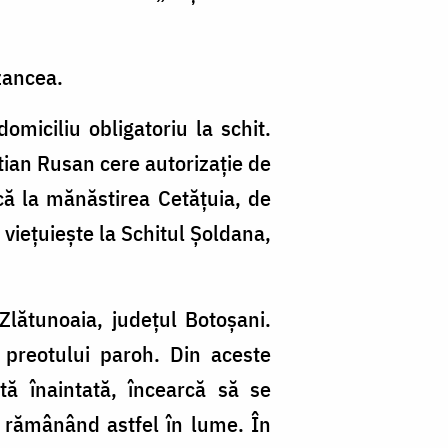
zancea.
omiciliu obligatoriu la schit.
tian Rusan cere autorizație de
scă la mănăstirea Cetățuia, de
 viețuiește la Schitul Șoldana,
Zlătunoaia, județul Botoșani.
a preotului paroh. Din aceste
tă înaintată, încearcă să se
, rămânând astfel în lume. În