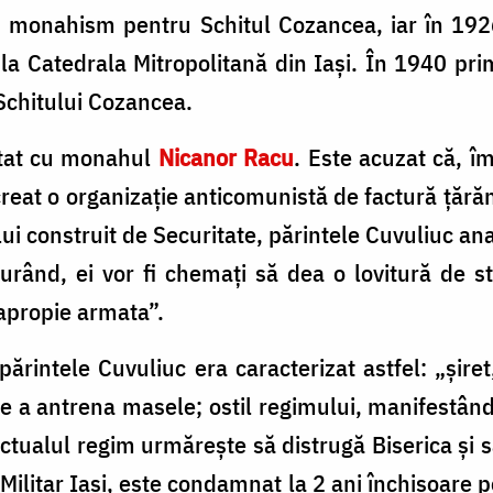
în monahism pentru Schitul Cozancea, iar în 192
 la Catedrala Mitropolitană din Iași. În 1940 pr
Schitului Cozancea.
stat cu monahul
Nicanor Racu
. Este acuzat că, îm
 creat o organizație anticomunistă de factură țărăn
lui construit de Securitate, părintele Cuvuliuc anal
rând, ei vor fi chemați să dea o lovitură de sta
i apropie armata”.
părintele Cuvuliuc era caracterizat astfel: „șire
de a antrena masele; ostil regimului, manifestând
actualul regim urmărește să distrugă Biserica și s
Militar Iași, este condamnat la 2 ani închisoare p