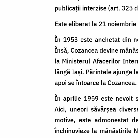
publicații interzise (art. 325 
Este eliberat la 21 noiembrie
În 1953 este anchetat din nou
Însă, Cozancea devine mănăsti
la Ministerul Afacerilor Inte
lângă Iași. Părintele ajunge l
apoi se întoarce la Cozancea.
În aprilie 1959 este nevoit 
Aici, uneori săvârșea divers
motive, este admonestat de 
închinovieze la mănăstirile 