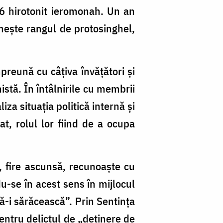
6 hirotonit ieromonah. Un an
imește rangul de protosinghel,
preună cu câțiva învățători și
istă. În întâlnirile cu membrii
iza situația politică internă și
t, rolul lor fiind de a ocupa
t, fire ascunsă, recunoaște cu
u-se în acest sens în mijlocul
ă-i sărăcească”. Prin Sentința
entru delictul de „deținere de