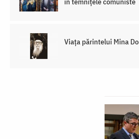
în temnițele comuniste
Viața părintelui Mina D