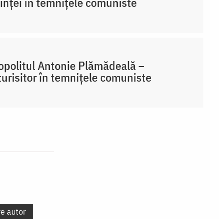
inței în temnițele comuniste
opolitul Antonie Plămădeală –
urisitor în temnițele comuniste
re autor