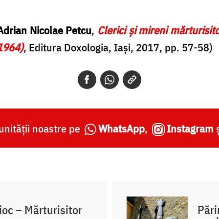
 Adrian Nicolae Petcu
,
Clerici şi mireni mărturisito
1964)
, Editura Doxologia, Iași, 2017, pp. 57-58)
nității noastre pe
WhatsApp
,
Instagram
oc – Mărturisitor
Pări