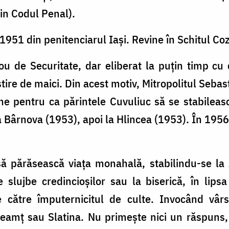
din Codul Penal).
 1951 din penitenciarul Iași. Revine în Schitul Co
 de Securitate, dar eliberat la puțin timp cu d
re de maici. Din acest motiv, Mitropolitul Sebas
rne pentru ca părintele Cuvuliuc să se stabilea
a Bârnova (1953), apoi la Hlincea (1953). În 1956
să părăsească viața monahală, stabilindu-se la 
e slujbe credincioșilor sau la biserică, în lips
către împuternicitul de culte. Invocând vârs
Neamț sau Slatina. Nu primește nici un răspuns