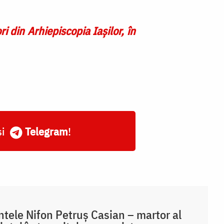
ri din Arhiepiscopia Iaşilor, în
și
Telegram
!
ntele Nifon Petruș Casian – martor al