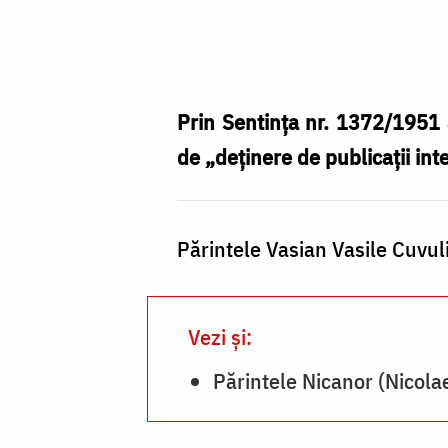
Părintele
Vasian
Vasile
Cuvuliuc
Prin Sentința nr. 1372/1951 a
de „deținere de publicații int
Părintele Vasian Vasile Cuvuli
Vezi și:
Părintele Nicanor (Nicola