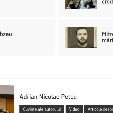
cred
obzeu
Mitr
mărt
Adrian Nicolae Petcu
Cuvinte ale autorului
Video
Articole desp