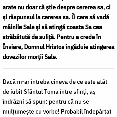
arate nu doar că știe despre cererea sa, ci
Oana
și răspunsul la cererea sa. Îi cere să vadă
Nechifor
mâinile Sale și să atingă coasta Sa cea
străbătută de suliță. Pentru a crede în
Înviere, Domnul Hristos îngăduie atingerea
dovezilor morții Sale.
Dacă m-ar întreba cineva de ce este atât
de iubit Sfântul Toma între sfinți, aș
îndrăzni să spun: pentru că nu se
mulțumește cu vorbe! Probabil îndepărtat