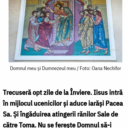
Domnul
Domnul meu și Dumnezeul meu / Foto: Oana Nechifor
meu
și
Trecuseră opt zile de la Înviere. Iisus intră
Dumnezeul
în mijlocul ucenicilor și aduce iarăși Pacea
meu
Sa. Și îngăduirea atingerii rănilor Sale de
/
către Toma. Nu se ferește Domnul să-i
Foto: