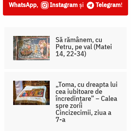
WhatsApp
,
Instagram
și
Telegram
!
Să rămânem, cu
Petru, pe val (Matei
14, 22-34)
„Toma, cu dreapta lui
cea iubitoare de
încredințare” – Calea
spre zorii
Cincizecimii, ziua a
7-a