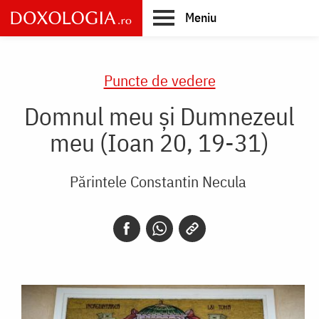
Skip
Meniu
to
main
Main
content
navigation
Puncte de vedere
Domnul meu și Dumnezeul
meu (Ioan 20, 19-31)
Părintele Constantin Necula