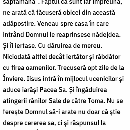
săptămână”. Faptul că sunt iar împreună,
ne arată că făcuseră obicei din această
adăpostire. Veneau spre casa în care
intrând Domnul le reaprinsese nădejdea.
Și îi iertase. Cu dăruirea de mereu.
Niciodată altfel decât iertător și răbdător
cu firea oamenilor. Trecuseră opt zile de la
Înviere. Iisus intră în mijlocul ucenicilor și
aduce iarăși Pacea Sa. Și îngăduirea
atingerii rănilor Sale de către Toma. Nu se
ferește Domnul să-i arate nu doar că știe
despre cererea sa, ci și răspunsul la