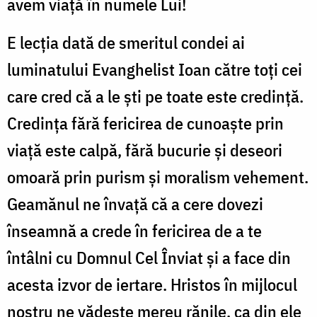
avem viață în numele Lui!
E lecția dată de smeritul condei ai
luminatului Evanghelist Ioan către toți cei
care cred că a le ști pe toate este credință.
Credința fără fericirea de cunoaște prin
viață este calpă, fără bucurie și deseori
omoară prin purism și moralism vehement.
Geamănul ne învață că a cere dovezi
înseamnă a crede în fericirea de a te
întâlni cu Domnul Cel Înviat și a face din
acesta izvor de iertare. Hristos în mijlocul
nostru ne vădește mereu rănile, ca din ele