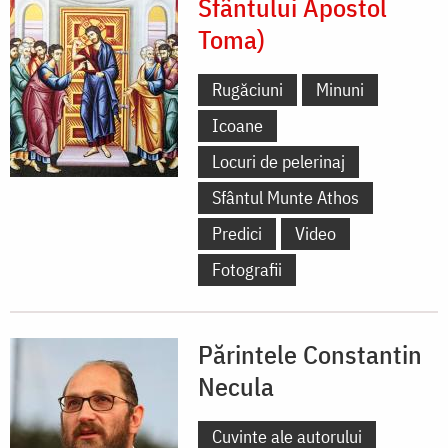
Sfântului Apostol
Toma)
Rugăciuni
Minuni
Icoane
Locuri de pelerinaj
Sfântul Munte Athos
Predici
Video
Fotografii
Părintele Constantin
Necula
Cuvinte ale autorului