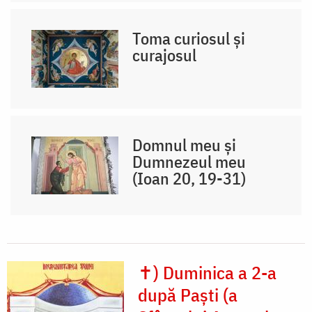
Toma curiosul și
curajosul
Domnul meu și
Dumnezeul meu
(Ioan 20, 19-31)
✝) Duminica a 2-a
după Paști (a