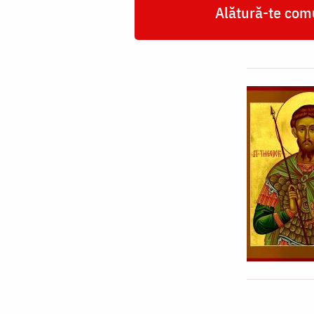
Alătură-te comu