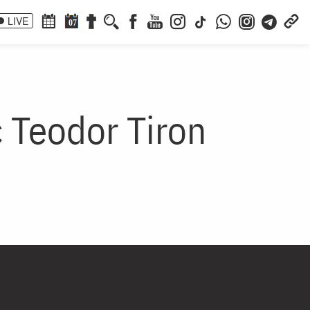
LIVE
07
 Teodor Tiron