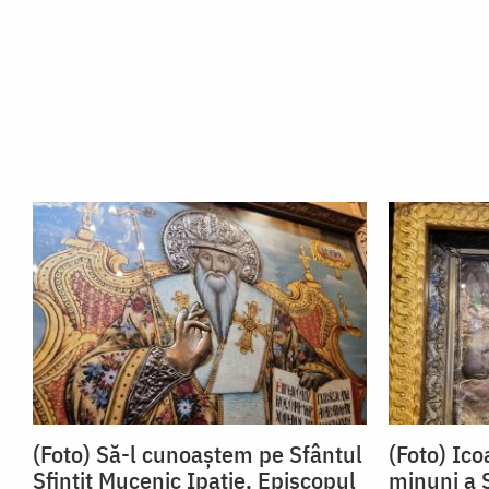
(Foto) Să-l cunoaștem pe Sfântul
(Foto) Ic
Sfințit Mucenic Ipatie, Episcopul
minuni a 