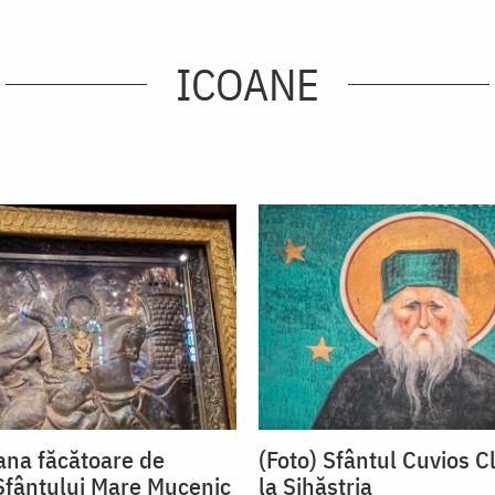
ICOANE
oana făcătoare de
(Foto) Sfântul Cuvios C
Sfântului Mare Mucenic
la Sihăstria