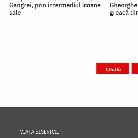
Gangrei, prin intermediul icoane
Gheorghe 
sale
greacă di
icoană
VIAȚA BISERICII