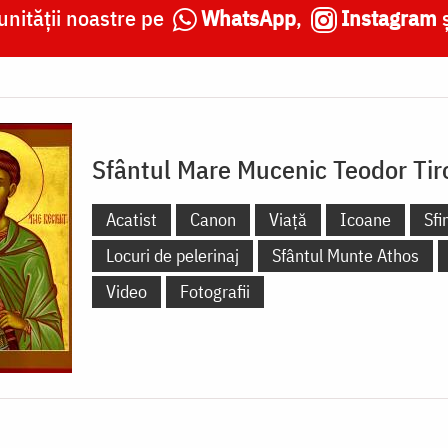
nității noastre pe
WhatsApp
,
Instagram
Sfântul Mare Mucenic Teodor Tir
Acatist
Canon
Viață
Icoane
Sfi
Locuri de pelerinaj
Sfântul Munte Athos
Video
Fotografii