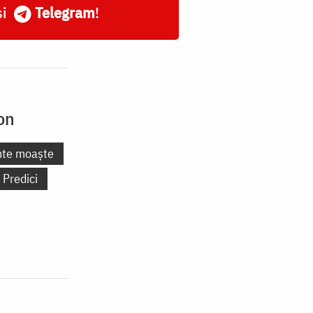
și
Telegram
!
on
nte moaște
Predici