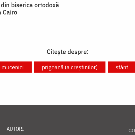
din biserica ortodoxă
n Cairo
Citește despre:
mucenici
prigoană (a creștinilor)
sfânt
AUTORI