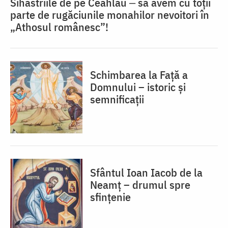
Sihăstriile de pe Ceahlău ‒ să avem cu toții
parte de rugăciunile monahilor nevoitori în
„Athosul românesc”!
Schimbarea la Față a
Domnului – istoric și
semnificații
Sfântul Ioan Iacob de la
Neamț – drumul spre
sfințenie