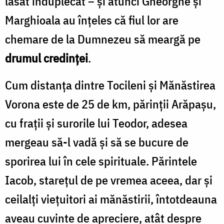
lăsat înduplecat – şi atunci Gheorghe şi
Marghioala au înţeles că fiul lor are
chemare de la Dumnezeu să meargă pe
drumul credinţei
.
Cum distanţa dintre Tocileni şi Mănăstirea
Vorona este de 25 de km, părinţii Arăpaşu,
cu fraţii şi surorile lui Teodor, adesea
mergeau să-l vadă şi să se bucure de
sporirea lui în cele spirituale. Părintele
Iacob, stareţul de pe vremea aceea, dar şi
ceilalţi vieţuitori ai mănăstirii, întotdeauna
aveau cuvinte de apreciere, atât despre