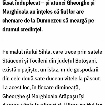
lăsat înduplecat – şi atunci Gheorghe şi
Marghioala au înţeles că fiul lor are
chemare de la Dumnezeu să meargă pe
drumul credinţei.
Pe malul râului Sihla, care trece prin satele
Stăuceni şi Tocileni din judeţul Botoşani,
există o pajişte, un islaz, unde gospodarii
din cele două sate duceau vitele la păscut.
La acest loc, în fiecare dimineaţă,
Gheorghe şi Marghioala Arăpaşu îşi
duceau vitele la păscut şi-l lăsau pe fiul lor,