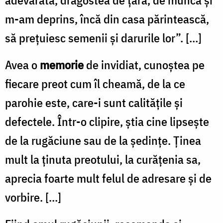
m-am deprins, încă din casa părintească,
să preţuiesc semenii şi darurile lor”. […]
Avea o
memorie
de invidiat, cunoştea pe
fiecare preot cum îl cheamă, de la ce
parohie este, care-i sunt calităţile şi
defectele. Într-o clipire, ştia cine lipseşte
de la rugăciune sau de la şedinţe. Ţinea
mult la ţinuta preotului, la curăţenia sa,
aprecia foarte mult felul de adresare şi de
vorbire. […]