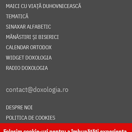
MAICI CU VIAȚĂ DUHOVNICEASCĂ
TEMATICĂ
SINAXAR ALFABETIC
MĂNĂSTIRI ȘI BISERICI
CALENDAR ORTODOX
WIDGET DOXOLOGIA
RADIO DOXOLOGIA
DESPRE NOI
POLITICA DE COOKIES
DONEAZĂ ONLINE PENTRU CATEDRALA NAȚIONALĂ
Folosim cookie-uri pentru a îmbunătăți experiența