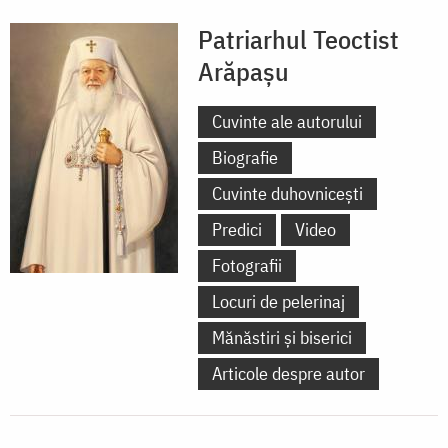
Patriarhul Teoctist
Arăpașu
Cuvinte ale autorului
Biografie
Cuvinte duhovnicești
Predici
Video
Fotografii
Locuri de pelerinaj
Mănăstiri și biserici
Articole despre autor