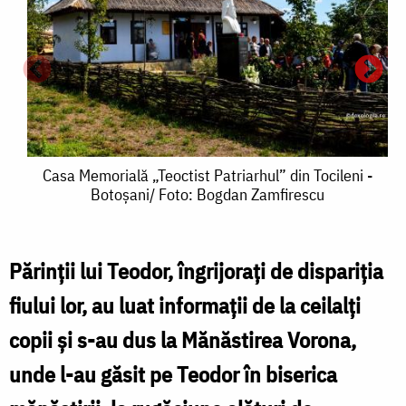
Casa
Casa Memorială „Teoctist Patriarhul” din Tocileni -
Botoşani/ Foto: Bogdan Zamfirescu
Memorială
„Teoctist
Patriarhul”
Părinţii lui Teodor, îngrijoraţi de dispariţia
din
fiului lor, au luat informaţii de la ceilalţi
(
Tocileni
copii şi s-au dus la Mănăstirea Vorona,
T
-
unde l-au găsit pe Teodor în biserica
ș
Botoşani/