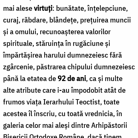
mai alese
virtuţi
: bunătate, înţelepciune,
curaj, răbdare, blândeţe, preţuirea muncii
şi a omului, recunoaşterea valorilor
spirituale, stăruinţa în rugăciune şi
împărtăşirea harului dumnezeiesc fără
zgârcenie, păstrarea chipului dumnezeiesc
până la etatea de
92 de ani
, ca şi multe
alte atribute care i-au împodobit atât de
frumos viaţa Ierarhului Teoctist, toate
acestea îl înscriu, cu toată vrednicia, în
galeria celor mai aleşi dintre Arhipăstorii
Bisericii Ortodoxe Române, dacă ţinem