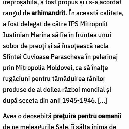
ireproşabilă, a fost propus şi i s-a acordat
rangul de
arhimandrit
. În această calitate,
a fost delegat de către IPS Mitropolit
Iustinian Marina să fie în fruntea unui
sobor de preoţi şi să însoţească racla
Sfintei Cuvioase Parascheva în pelerinaj
prin Mitropolia Moldovei, ca să înalţe
rugăciuni pentru tămăduirea rănilor
produse de al doilea război mondial şi
după seceta din anii 1945-1946. […]
Avea o deosebită
preţuire pentru oamenii
de pe meleagurile Sale, îi sălta inima de