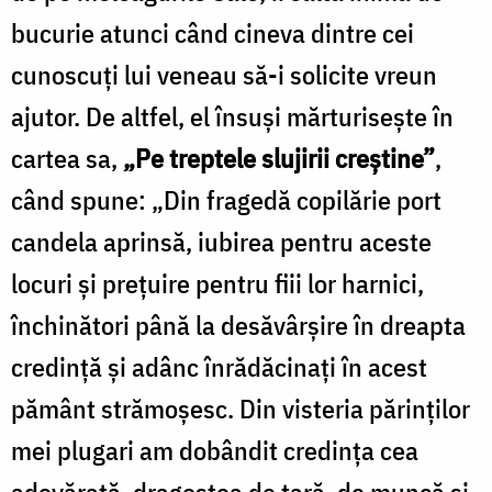
bucurie atunci când cineva dintre cei
cunoscuţi lui veneau să-i solicite vreun
ajutor. De altfel, el însuşi mărturiseşte în
cartea sa,
„Pe treptele slujirii creştine”
,
când spune: „Din fragedă copilărie port
candela aprinsă, iubirea pentru aceste
locuri şi preţuire pentru fiii lor harnici,
închinători până la desăvârşire în dreapta
credinţă şi adânc înrădăcinaţi în acest
pământ strămoşesc. Din visteria părinţilor
mei plugari am dobândit credinţa cea
adevărată, dragostea de ţară, de muncă şi