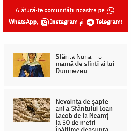
Alătură-te comunității noastre pe
WhatsApp
,
Instagram
și
Telegram
!
Sfânta Nona – o
mamă de sfinți ai lui
Dumnezeu
Nevoința de șapte
ani a Sfântului Ioan
Iacob de la Neamț –
la 30 de metri
înălțime deasupra