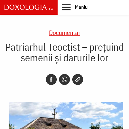
Skip
Meniu
to
main
Main
content
navigation
Documentar
Patriarhul Teoctist – preţuind
semenii şi darurile lor