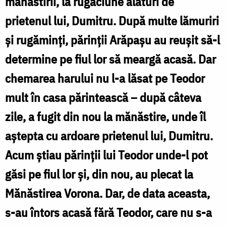
mănăstirii, la rugăciune alături de
Foto:
prietenul lui, Dumitru. După multe lămuriri
Bogdan
şi rugăminţi, părinţii Arăpaşu au reuşit să-l
Zamfirescu
determine pe fiul lor să meargă acasă. Dar
chemarea harului nu l-a lăsat pe Teodor
mult în casa părintească – după câteva
zile, a fugit din nou la mănăstire, unde îl
aştepta cu ardoare prietenul lui, Dumitru.
Acum ştiau părinţii lui Teodor unde-l pot
găsi pe fiul lor şi, din nou, au plecat la
Mănăstirea Vorona. Dar, de data aceasta,
s-au întors acasă fără Teodor, care nu s-a