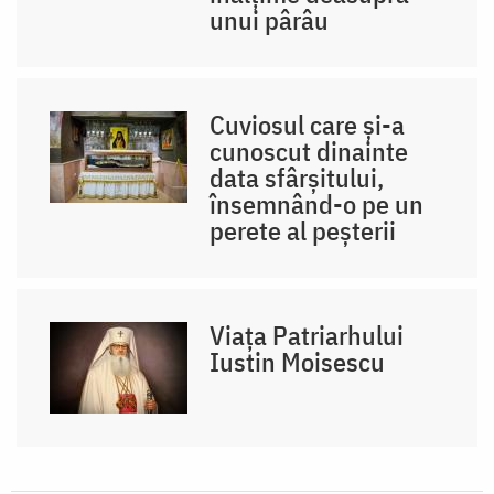
unui pârâu
Cuviosul care și-a
cunoscut dinainte
data sfârșitului,
însemnând-o pe un
perete al peșterii
Viața Patriarhului
Iustin Moisescu