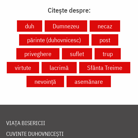
Citește despre:
duh
Dumnezeu
necaz
părinte (duhovnicesc)
post
priveghere
suflet
trup
virtute
lacrimă
Sfânta Treime
nevoință
asemănare
VIAȚA BISERICII
CUVINTE DUHOVNICEȘTI