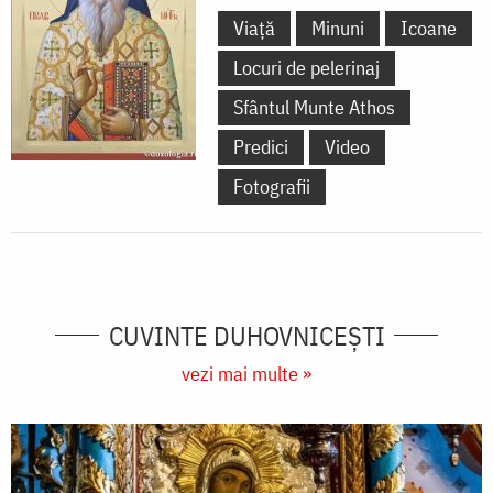
Viață
Minuni
Icoane
Locuri de pelerinaj
Sfântul Munte Athos
Predici
Video
Fotografii
CUVINTE DUHOVNICEȘTI
vezi mai multe »