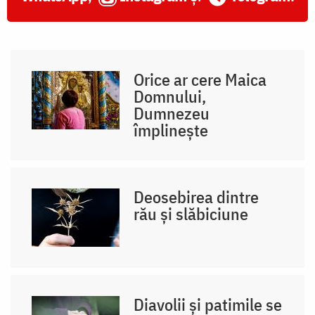
Orice ar cere Maica
Domnului,
Dumnezeu
împlinește
Deosebirea dintre
rău și slăbiciune
Diavolii și patimile se