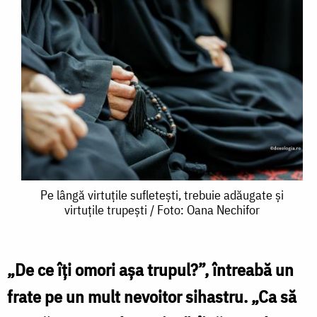
Pe
Pe lângă virtuțile sufletești, trebuie adăugate și
virtuțile trupești / Foto: Oana Nechifor
lângă
virtuțile
sufletești,
„De ce îți omori așa trupul?”, întreabă un
trebuie
frate pe un mult nevoitor sihastru. „Ca să
adăugate