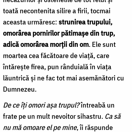
toată necontenita silire a firii, tocmai
aceasta urmăresc:
strunirea trupului,
omorârea pornirilor pătimașe din trup,
adică omorârea morții din om
. Ele sunt
moartea cea făcătoare de viață, care
întărește firea, pun rânduială în viața
lăuntrică și ne fac tot mai asemănători cu
Dumnezeu.
De ce îți omori așa trupul?
întreabă un
frate pe un mult nevoitor sihastru.
Ca să
nu mă omoare el pe mine
, îi răspunde