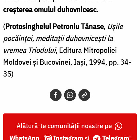
creșterea omului duhovnicesc
.
(
Protosinghelul Petroniu Tănase
,
Ușile
pocăinței, meditații duhovnicești la
vremea Triodului
, Editura Mitropoliei
Moldovei și Bucovinei, Iași, 1994, pp. 34-
35)
Alătură-te comunității noastre pe
WhatsApp
,
Instagram
și
Telegram
!