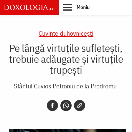
Skip
Meniu
to
main
Main
content
navigation
Cuvinte duhovnicești
Pe lângă virtuțile sufletești,
trebuie adăugate și virtuțile
trupești
Sfântul Cuvios Petroniu de la Prodromu