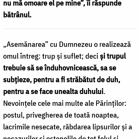
nu mă omoare el pe mine”, îi răspunde
și
bătrânul.
virtuțile
trupești
/
„Asemănarea” cu Dumnezeu o realizează
Foto:
omul întreg: trup și suflet; deci
și trupul
Oana
trebuie să se înduhovnicească, sa se
Nechifor
subțieze, pentru a fi străbătut de duh,
pentru a se face unealta duhului
.
Nevoințele cele mai multe ale Părinților:
postul, privegherea de toată noaptea,
lacrimile nesecate, răbdarea lipsurilor și a
necazurilor și ostenelile de tot felul și