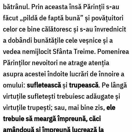
bătrânul. Prin aceasta însă Părinții s-au
făcut „pildă de faptă bună” și povățuitori
celor ce bine călătoresc și s-au învrednicit
a dobândi bunătățile cele veșnice și a
vedea nemijlocit Sfânta Treime. Pomenirea
Părinților nevoitori ne atrage atenția
asupra acestei îndoite lucrări de înnoire a
omului:
sufletească
și
trupească
. Pe lângă
virtuțile sufletești trebuiesc adăugate și
virtuțile trupești; sau, mai bine zis,
ele
trebuie să meargă împreună, căci
amândouă și împreună lucrează la