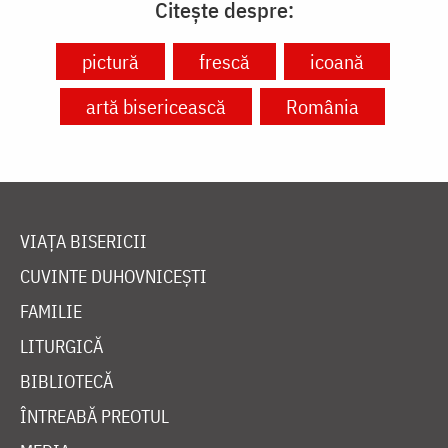
Citește despre:
pictură
frescă
icoană
artă bisericească
România
VIAȚA BISERICII
CUVINTE DUHOVNICEȘTI
FAMILIE
LITURGICĂ
BIBLIOTECĂ
ÎNTREABĂ PREOTUL