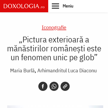
Skip
Meniu
to
main
Main
content
navigation
Iconografie
„Pictura exterioară a
mănăstirilor românești este
un fenomen unic pe glob”
Maria Burlă
Arhimandritul Luca Diaconu