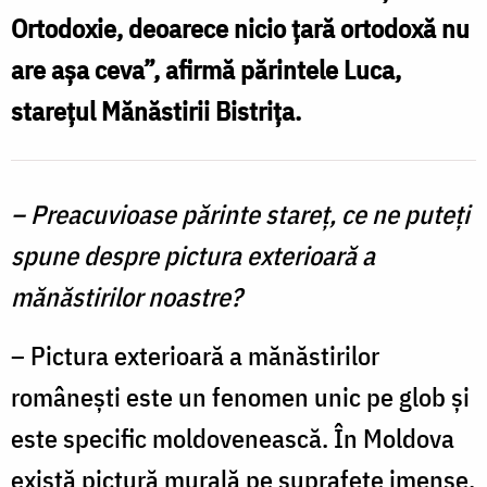
Ortodoxie, deoarece nicio țară ortodoxă nu
/
Cluci
F
are așa ceva”, afirmă părintele Luca,
P
starețul Mănăstirii Bistrița.
S
C
– Preacuvioase părinte stareț, ce ne puteți
spune despre pictura exterioară a
mănăstirilor noastre?
– Pictura exterioară a mănăstirilor
românești este un fenomen unic pe glob și
este specific moldovenească. În Moldova
există pictură murală pe suprafețe imense.