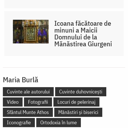
Icoana făcătoare de
minuni a Maicii
Domnului de la
Mănăstirea Giurgeni
Maria Burlă
Cuvinte ale autorului
Cuvinte duhovnicești
Video
Fotografii
Locuri de pelerinaj
Sfântul Munte Athos
Mănăstiri și biserici
Iconografie
Ortodoxia în lume