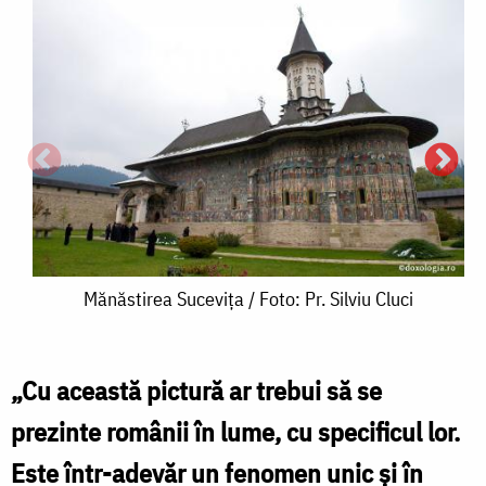
Mănăstirea
Mănăstirea Sucevița / Foto: Pr. Silviu Cluci
Sucevița
/
„Cu această pictură ar trebui să se
Foto:
prezinte românii în lume, cu specificul lor.
Pr.
Este într-adevăr un fenomen unic și în
S
Silviu