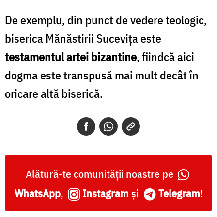
De exemplu, din punct de vedere teologic,
biserica Mănăstirii Sucevița este
testamentul artei bizantine
, fiindcă aici
dogma este transpusă mai mult decât în
oricare altă biserică.
Alătură-te comunității noastre pe
WhatsApp
,
Instagram
și
Telegram
!