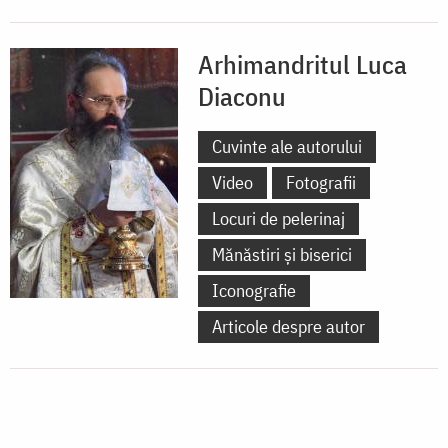
Arhimandritul Luca
Diaconu
Cuvinte ale autorului
Video
Fotografii
Locuri de pelerinaj
Mănăstiri și biserici
Iconografie
Articole despre autor