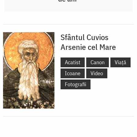
Sfântul Cuvios
Arsenie cel Mare
Acatist
Canon
Viață
Icoane
Video
Fotografii