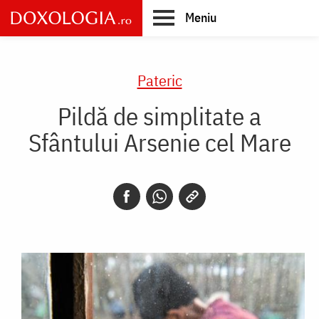
Skip
Meniu
to
main
Main
content
navigation
Pateric
Pildă de simplitate a
Sfântului Arsenie cel Mare