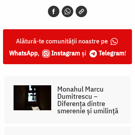
Alătură-te comunității noastre pe
WhatsApp
,
Instagram
și
Telegram
!
Monahul Marcu
Dumitrescu –
Diferența dintre
smerenie și umilință