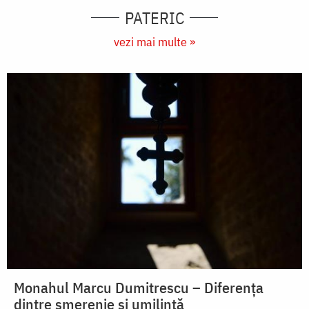
PATERIC
vezi mai multe »
Monahul Marcu Dumitrescu – Diferența
dintre smerenie și umilință