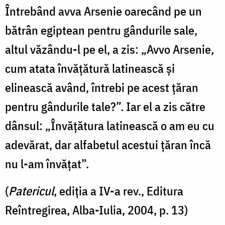
Întrebând avva Arsenie oarecând pe un
/
Foto:
bătrân egiptean pentru gândurile sale,
Oana
altul văzându-l pe el, a zis: „Avvo Arsenie,
Nechifor
cum atata învățătură latinească și
elinească având, întrebi pe acest țăran
pentru gândurile tale?”. Iar el a zis către
dânsul: „Învățătura latinească o am eu cu
adevărat, dar alfabetul acestui țăran încă
nu l-am învățat”.
(
Patericul
, ediția a IV-a rev., Editura
Reîntregirea, Alba-Iulia, 2004, p. 13)