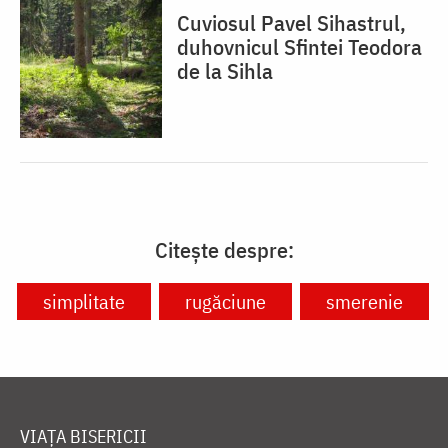
Cuviosul Pavel Sihastrul,
duhovnicul Sfintei Teodora
de la Sihla
Citește despre:
simplitate
rugăciune
smerenie
VIAȚA BISERICII