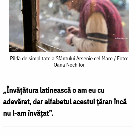
Pildă
Pildă de simplitate a Sfântului Arsenie cel Mare / Foto:
Oana Nechifor
de
simplitate
a
„Învățătura latinească o am eu cu
Sfântului
adevărat, dar alfabetul acestui țăran încă
Arsenie
nu l-am învățat”.
cel
Mare