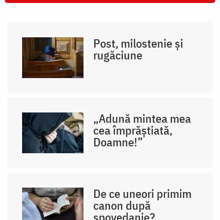
Post, milostenie și
rugăciune
„Adună mintea mea
cea împrăștiată,
Doamne!”
De ce uneori primim
canon după
spovedanie?