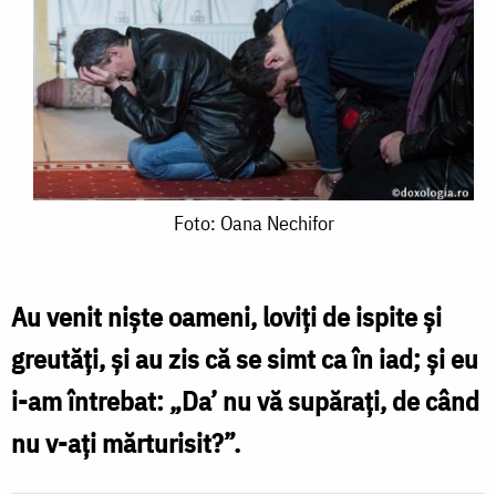
Foto:
Foto: Oana Nechifor
Oana
Nechifor
Au venit niște oameni, loviți de ispite și
greutăți, și au zis că se simt ca în iad; și eu
i-am întrebat: „Da’ nu vă supărați, de când
nu v-ați mărturisit?”.