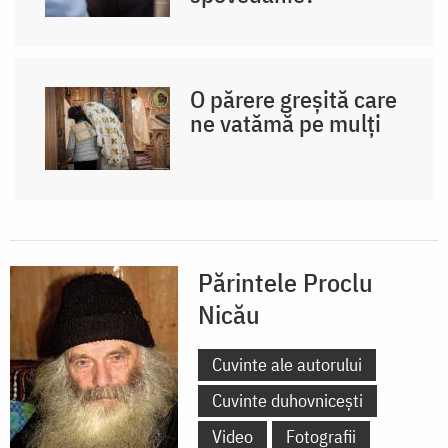
O părere greșită care
ne vatămă pe mulți
Părintele Proclu
Nicău
Cuvinte ale autorului
Cuvinte duhovnicești
Video
Fotografii