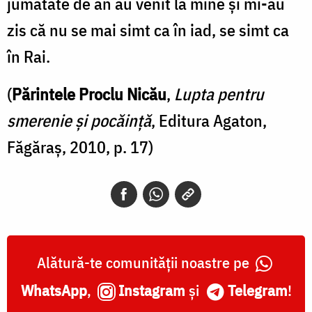
jumătate de an au venit la mine și mi-au
zis că nu se mai simt ca în iad, se simt ca
în Rai.
(
Părintele Proclu Nicău
,
Lupta pentru
smerenie și pocăință
, Editura Agaton,
Făgăraș, 2010, p. 17)
Alătură-te comunității noastre pe
WhatsApp
,
Instagram
și
Telegram
!