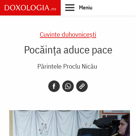
Skip
Meniu
to
main
Main
content
navigation
Cuvinte duhovnicești
Pocăința aduce pace
Părintele Proclu Nicău