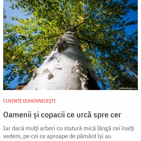
CUVINTE DUHOVNICEȘTI
Oamenii și copacii ce urcă spre cer
Iar dacă mulţi arbori cu statură mică lângă cei înalţi
vedem, pe cei ce aproape de pământ îşi au