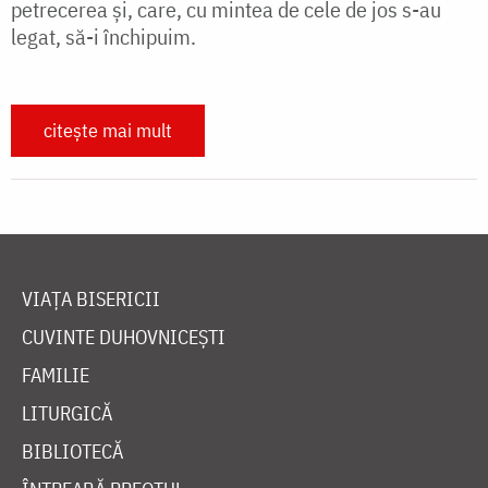
petrecerea şi, care, cu mintea de cele de jos s-au
legat, să-i închipuim.
citește mai mult
VIAȚA BISERICII
CUVINTE DUHOVNICEȘTI
FAMILIE
LITURGICĂ
BIBLIOTECĂ