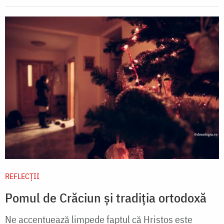
REFLECȚII
Pomul de Crăciun și tradiția ortodoxă
Ne accentuează limpede faptul că Hristos este