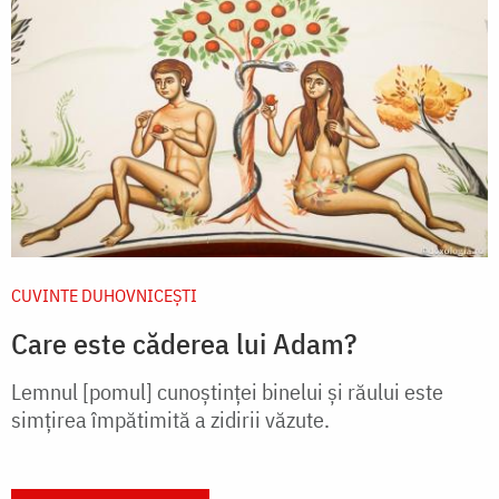
CUVINTE DUHOVNICEȘTI
Care este căderea lui Adam?
Lemnul [pomul] cunoştinţei binelui şi răului este
simţirea împătimită a zidirii văzute.