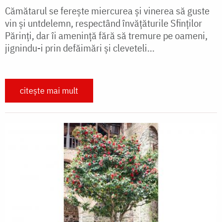
Cămătarul se fereşte miercurea şi vinerea să guste
vin şi untdelemn, respectând învăţăturile Sfinţilor
Părinţi, dar îi ameninţă fără să tremure pe oameni,
jignindu-i prin defăimări şi cleveteli...
citește mai mult