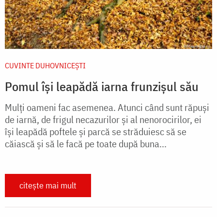
CUVINTE DUHOVNICEȘTI
Pomul îşi leapădă iarna frunzişul său
Mulţi oameni fac asemenea. Atunci când sunt răpuşi
de iarnă, de frigul necazurilor şi al nenorocirilor, ei
îşi leapădă poftele şi parcă se străduiesc să se
căiască şi să le facă pe toate după buna...
citește mai mult