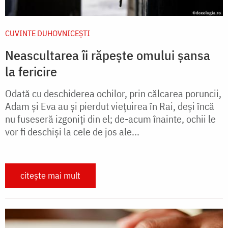
CUVINTE DUHOVNICEȘTI
Neascultarea îi răpește omului șansa
la fericire
Odată cu deschiderea ochilor, prin călcarea poruncii,
Adam şi Eva au şi pierdut vieţuirea în Rai, deşi încă
nu fuseseră izgoniţi din el; de-acum înainte, ochii le
vor fi deschişi la cele de jos ale...
citește mai mult