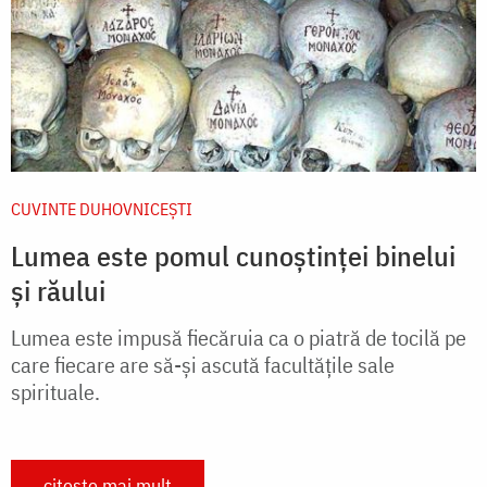
CUVINTE DUHOVNICEȘTI
Lumea este pomul cunoştinţei binelui
şi răului
Lumea este impusă fiecăruia ca o piatră de tocilă pe
care fiecare are să-şi ascută facultăţile sale
spirituale.
citește mai mult