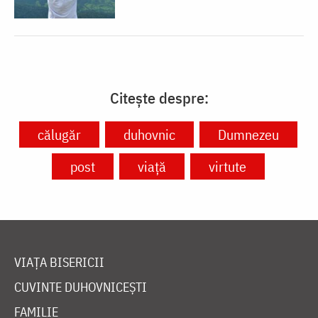
Citește despre:
călugăr
duhovnic
Dumnezeu
post
viață
virtute
VIAȚA BISERICII
CUVINTE DUHOVNICEȘTI
FAMILIE