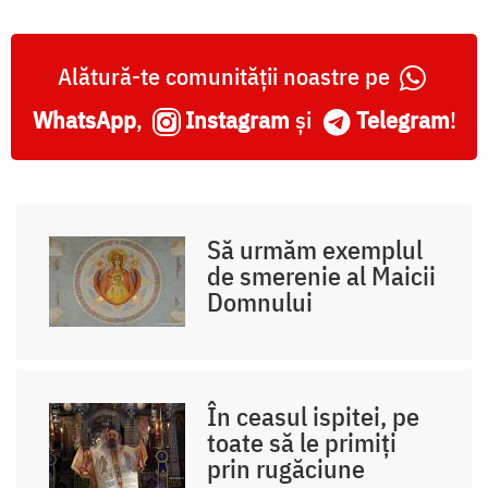
Alătură-te comunității noastre pe
WhatsApp
,
Instagram
și
Telegram
!
Să urmăm exemplul
de smerenie al Maicii
Domnului
În ceasul ispitei, pe
toate să le primiți
prin rugăciune