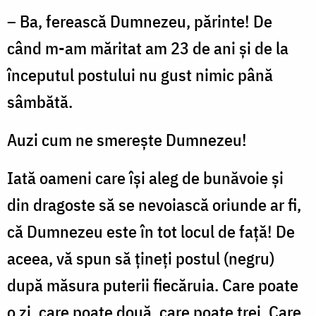
– Ba, ferească Dumnezeu, părinte! De
când m-am măritat am 23 de ani și de la
începutul postului nu gust nimic până
sâmbătă.
Auzi cum ne smerește Dumnezeu!
Iată oameni care își aleg de bunăvoie și
din dragoste să se nevoiască oriunde ar fi,
că Dumnezeu este în tot locul de față! De
aceea, vă spun să țineți postul (negru)
după măsura puterii fiecăruia. Care poate
o zi, care poate două, care poate trei. Care