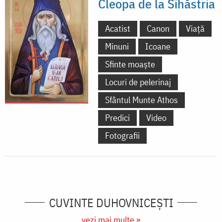
Cleopa de la Sihăstria
Acatist
Canon
Viață
Minuni
Icoane
Sfinte moaște
Locuri de pelerinaj
Sfântul Munte Athos
Predici
Video
Fotografii
CUVINTE DUHOVNICEȘTI
vezi mai multe »