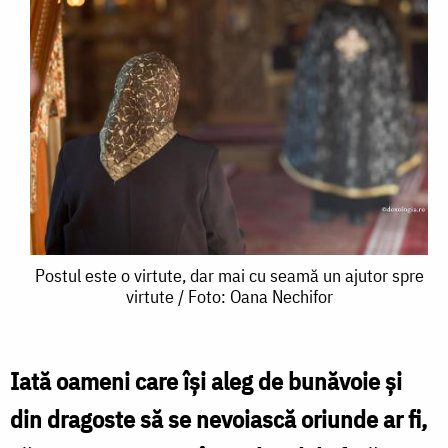
Postul
Postul este o virtute, dar mai cu seamă un ajutor spre
virtute / Foto: Oana Nechifor
este
o
virtute,
Iată oameni care își aleg de bunăvoie și
dar
din dragoste să se nevoiască oriunde ar fi,
mai