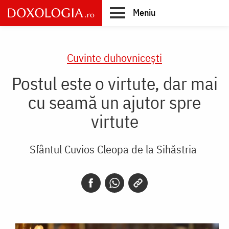
Skip
Meniu
to
main
Main
content
navigation
Cuvinte duhovnicești
Postul este o virtute, dar mai
cu seamă un ajutor spre
virtute
Sfântul Cuvios Cleopa de la Sihăstria