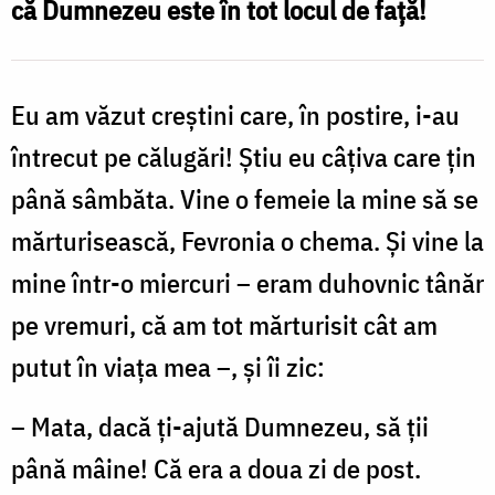
că Dumnezeu este în tot locul de față!
cu
seamă
Eu am văzut creștini care, în postire, i-au
un
ajutor
întrecut pe călugări! Știu eu câțiva care țin
spre
până sâmbăta. Vine o femeie la mine să se
virtute
mărturisească, Fevronia o chema. Și vine la
/
mine într-o miercuri – eram duhovnic tânăr
Foto:
pe vremuri, că am tot mărturisit cât am
Oana
putut în viața mea –, și îi zic:
Nechifor
– Mata, dacă ți-ajută Dumnezeu, să ții
până mâine! Că era a doua zi de post.