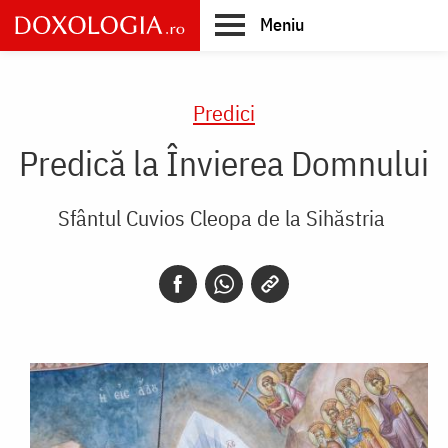
Skip
Meniu
to
main
Main
content
navigation
Predici
Predică la Învierea Domnului
Sfântul Cuvios Cleopa de la Sihăstria