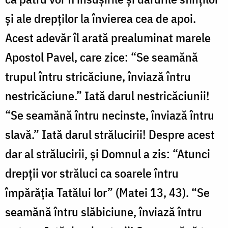
și ale drepților la învierea cea de apoi.
Acest adevăr îl arată prealuminat marele
Apostol Pavel, care zice: “Se seamănă
trupul întru stricăciune, înviază întru
nestricăciune.” Iată darul nestricăciunii!
“Se seamănă întru necinste, înviază întru
slavă.” Iată darul strălucirii! Despre acest
dar al strălucirii, și Domnul a zis: “Atunci
drepții vor străluci ca soarele întru
împărăția Tatălui lor” (Matei 13, 43). “Se
seamănă întru slăbiciune, înviază întru