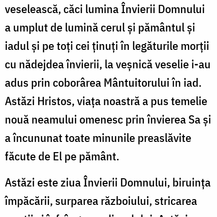
veselească, căci lumina Învierii Domnului
a umplut de lumină cerul și pământul și
iadul și pe toți cei ținuți în legăturile morții
cu nădejdea învierii, la veșnică veselie i-au
adus prin coborârea Mântuitorului în iad.
Astăzi Hristos, viața noastră a pus temelie
nouă neamului omenesc prin învierea Sa și
a încununat toate minunile preaslăvite
făcute de El pe pământ.
Astăzi este ziua Învierii Domnului, biruința
împăcării, surparea războiului, stricarea