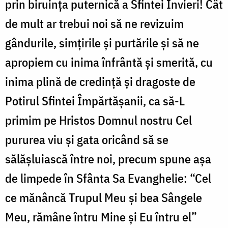
prin biruința puternică a Sfintei Învieri! Cât
de mult ar trebui noi să ne revizuim
gândurile, simțirile și purtările și să ne
apropiem cu inima înfrântă și smerită, cu
inima plină de credință și dragoste de
Potirul Sfintei Împărtășanii, ca să-L
primim pe Hristos Domnul nostru Cel
pururea viu și gata oricând să se
sălășluiască între noi, precum spune așa
de limpede în Sfânta Sa Evanghelie: “Cel
ce mănâncă Trupul Meu și bea Sângele
Meu, rămâne întru Mine și Eu întru el”