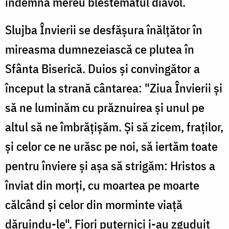
îndemna mereu blestematul diavol.
Slujba Învierii se desfășura înălțător în
mireasma dumnezeiască ce plutea în
Sfânta Biserică. Duios și convingător a
început la strană cântarea: "Ziua Învierii și
să ne luminăm cu prăznuirea și unul pe
altul să ne îmbrățișăm. Și să zicem, fraților,
și celor ce ne urăsc pe noi, să iertăm toate
pentru înviere și așa să strigăm: Hristos a
înviat din morți, cu moartea pe moarte
călcând și celor din morminte viață
dăruindu-le". Fiori puternici i-au zguduit