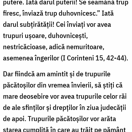
putere. Iată darul puterii! Se seamănă trup
firesc, înviază trup duhovnicesc.” Iată
darul subțirătății! Cei înviați vor avea
trupuri ușoare, duhovnicești,
nestricăcioase, adică nemuritoare,
asemenea îngerilor (I Corinteni 15, 42-44).
Dar fiindcă am amintit și de trupurile
păcătoșilor din vremea învierii, să știți că
mare deosebire vor avea trupurile celor răi
de ale sfinților și drepților în ziua judecății
de apoi. Trupurile păcătoșilor vor arăta
starea cumplită în care au trăit pe pământ