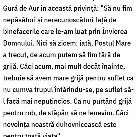
Gură de Aur în această privință: "Să nu fim
nepăsători și nerecunoscători față de
binefacerile care le-am luat prin Învierea
Domnului. Nici să zicem: iată, Postul Mare
a trecut, de acum putem să fim fără de
grijă. Căci acum, mai mult decât înainte,
trebuie să avem mare grijă pentru suflet ca
nu cumva trupul întărindu-se, pe suflet să-
l facă mai neputincios. Ca nu purtând grijă
pentru rob, de stăpân să ne lenevim. Căci
nevoința noastră duhovnicească este
pentru toată viața".