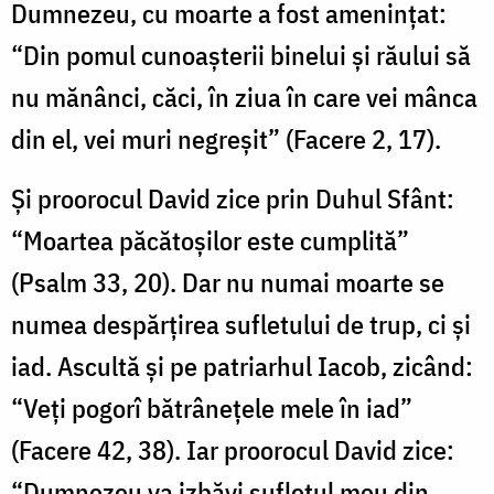
Dumnezeu, cu moarte a fost amenințat:
“Din pomul cunoașterii binelui și răului să
nu mănânci, căci, în ziua în care vei mânca
din el, vei muri negreșit” (Facere 2, 17).
Și proorocul David zice prin Duhul Sfânt:
“Moartea păcătoșilor este cumplită”
(Psalm 33, 20). Dar nu numai moarte se
numea despărțirea sufletului de trup, ci și
iad. Ascultă și pe patriarhul Iacob, zicând:
“Veți pogorî bătrânețele mele în iad”
(Facere 42, 38). Iar proorocul David zice:
“Dumnezeu va izbăvi sufletul meu din