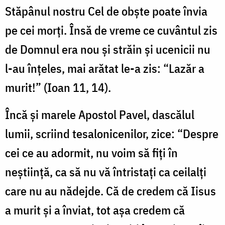
Stăpânul nostru Cel de obște poate învia
pe cei morți. Însă de vreme ce cuvântul zis
de Domnul era nou și străin și ucenicii nu
l-au înțeles, mai arătat le-a zis: “Lazăr a
murit!” (Ioan 11, 14).
Încă și marele Apostol Pavel, dascălul
lumii, scriind tesalonicenilor, zice: “Despre
cei ce au adormit, nu voim să fiți în
neștiință, ca să nu vă întristați ca ceilalți
care nu au nădejde. Că de credem că Iisus
a murit și a înviat, tot așa credem că