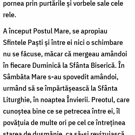
pornea prin purtările și vorbele sale cele
rele.
A început Postul Mare, se apropiau
Sfintele Paști și între ei nici o schimbare
nu se făcuse, măcar că mergeau amândoi
în fiecare Duminică la Sfânta Biserică. În
Sâmbăta Mare s-au spovedit amândoi,
urmând să se împărtășească la Sfânta
Liturghie, în noaptea Învierii. Preotul, care
cunoștea bine ce se petrecea între ei, îl
povățuia de multe ori pe cel ce întreținea
starea de dușmănie, ca să-și revizuiască