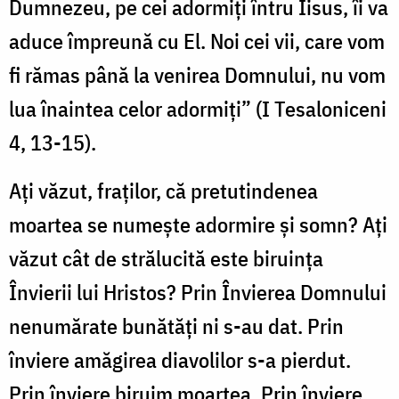
Dumnezeu, pe cei adormiți întru Iisus, îi va
aduce împreună cu El. Noi cei vii, care vom
fi rămas până la venirea Domnului, nu vom
lua înaintea celor adormiți” (I Tesaloniceni
4, 13-15).
Ați văzut, fraților, că pretutindenea
moartea se numește adormire și somn? Ați
văzut cât de strălucită este biruința
Învierii lui Hristos? Prin Învierea Domnului
nenumărate bunătăți ni s-au dat. Prin
înviere amăgirea diavolilor s-a pierdut.
Prin înviere biruim moartea. Prin înviere