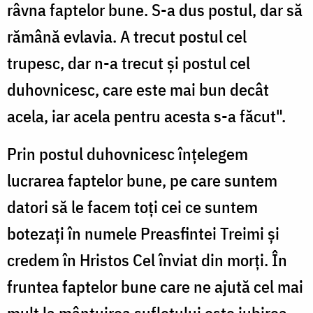
râvna faptelor bune. S-a dus postul, dar să
rămână evlavia. A trecut postul cel
trupesc, dar n-a trecut și postul cel
duhovnicesc, care este mai bun decât
acela, iar acela pentru acesta s-a făcut".
Prin postul duhovnicesc înțelegem
lucrarea faptelor bune, pe care suntem
datori să le facem toți cei ce suntem
botezați în numele Preasfintei Treimi și
credem în Hristos Cel înviat din morți. În
fruntea faptelor bune care ne ajută cel mai
mult la mântuirea sufletului este iubirea