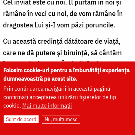
Cel înviat este cu noi. Îl purtăm în noi și
rămâne în veci cu noi, de vom rămâne în
dragostea Lui și-I vom păzi poruncile.
Cu această credință dătătoare de viață,
care ne dă putere și biruință, să cântăm
împreună cântarea Învierii: "Hristos a
Folosim cookie-uri pentru a îmbunătăți experiența
înviat din morți, cu moartea pe moarte
dumneavoastră pe acest site.
călcând și celor din morminte viață
Prin continuarea navigării în această pagină
confirmați acceptarea utilizării fișierelor de tip
dăruindu-le". Amin.
cookie.
Mai multe informații
Hristos a înviat !
Sunt de acord
Nu, mulțumesc