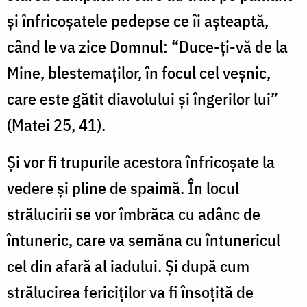
și înfricoșatele pedepse ce îi așteaptă,
când le va zice Domnul: “Duce-ți-vă de la
Mine, blestemaților, în focul cel veșnic,
care este gătit diavolului și îngerilor lui”
(Matei 25, 41).
Și vor fi trupurile acestora înfricoșate la
vedere și pline de spaimă. În locul
strălucirii se vor îmbrăca cu adânc de
întuneric, care va semăna cu întunericul
cel din afară al iadului. Și după cum
strălucirea fericiților va fi însoțită de