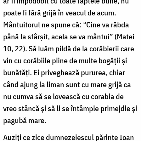
ar fi împodobit cu toate faptele bune, nu
poate fi fără grijă în veacul de acum.
Mântuitorul ne spune că: “Cine va răbda
până la sfârșit, acela se va mântui” (Matei
10, 22). Să luăm pildă de la corăbierii care
vin cu corăbiile pline de multe bogății și
bunătăți. Ei priveghează pururea, chiar
când ajung la liman sunt cu mare grijă ca
nu cumva să se lovească cu corabia de
vreo stâncă și să li se întâmple primejdie și
pagubă mare.
Auziți ce zice dumnezeiescul părinte Ioan