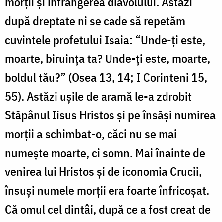
morții și înfrângerea diavolului. Astăzi
după dreptate ni se cade să repetăm
cuvintele profetului Isaia: “Unde-ți este,
moarte, biruința ta? Unde-ți este, moarte,
boldul tău?” (Osea 13, 14; I Corinteni 15,
55). Astăzi ușile de aramă le-a zdrobit
Stăpânul Iisus Hristos și pe însăși numirea
morții a schimbat-o, căci nu se mai
numește moarte, ci somn. Mai înainte de
venirea lui Hristos și de iconomia Crucii,
însuși numele morții era foarte înfricoșat.
Că omul cel dintâi, după ce a fost creat de