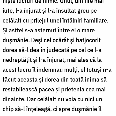
niște lucruri de nimic. Unul, din fire mai
iute, l-a înjurat și l-a insultat greu pe
celălalt cu prilejul unei întâlniri familiare.
Și astfel s-a așternut între ei o mare
dușmănie. Deși cel ocărât și batjocorit
dorea să-l dea în judecată pe cel ce l-a
nedreptățit și l-a înjurat, mai ales că la
acest lucru îl îndemnau mulți, el totuși n-a
făcut aceasta și dorea din toată inima să
restabilească pacea și prietenia cea mai
dinainte. Dar celălalt nu voia cu nici un
chip să-l înțeleagă, ci spre dușmănie îl