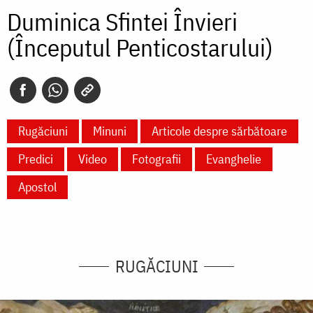
Duminica Sfintei Învieri
(Începutul Penticostarului)
Rugăciuni
Minuni
Articole despre sărbătoare
Predici
Video
Fotografii
Evanghelie
Apostol
RUGĂCIUNI