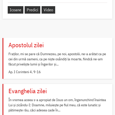
Icoane
Predici
Video
Apostolul zilei
Fraților, mi se pare că Dumnezeu, pe noi, apostolii, ne-a arătat ca pe
cei din urmă oameni, ca pe niște osândiți la moarte, fiindcă ne-am
făcut priveliște lumii și îngerilor și...
Ap. I Corinteni 4, 9-16
Evanghelia zilei
În vremea aceea s-a apropiat de Iisus un om, îngenunchind înaintea
Lui și zicându-I: Doamne, miluiește pe fiul meu, că este lunatic și
pătimește rău, căci adesea cade în...