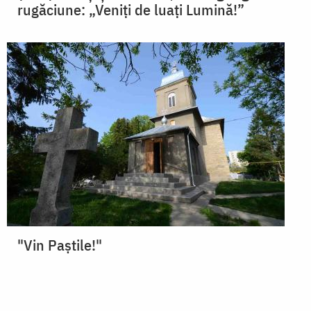
rugăciune: „Veniți de luați Lumină!”
"Vin Paştile!"