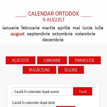
CALENDAR ORTODOX
9 AUGUST
ianuarie
februarie
martie
aprilie
mai
iunie
iulie
august
septembrie
octombrie
noiembrie
decembrie
ACATISTE
CANOANE
PARACLISE
RUGĂCIUNI
SLUJBE
Caută în calendar după dată