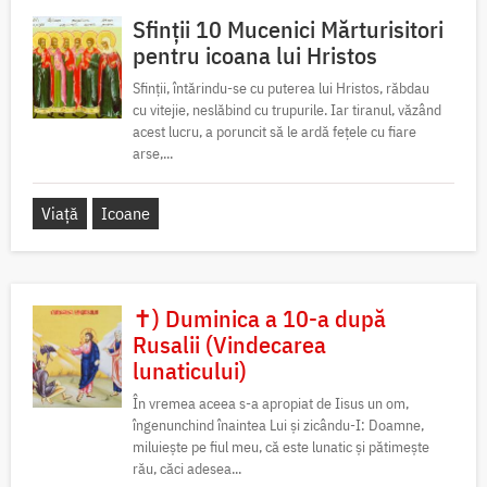
Sfinții 10 Mucenici Mărturisitori
pentru icoana lui Hristos
Sfinții, întărindu-se cu puterea lui Hristos, răbdau
cu vitejie, neslăbind cu trupurile. Iar tiranul, văzând
acest lucru, a poruncit să le ardă fețele cu fiare
arse,...
Viață
Icoane
✝) Duminica a 10-a după
Rusalii (Vindecarea
lunaticului)
În vremea aceea s-a apropiat de Iisus un om,
îngenunchind înaintea Lui și zicându-I: Doamne,
miluiește pe fiul meu, că este lunatic și pătimește
rău, căci adesea...