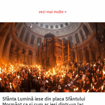
vezi mai multe »
Sfânta Lumină iese din placa Sfântului
Mormânt ca și cum ar ieși dintr-un lac