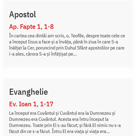
Apostol
Ap. Fapte 1, 1-8
În cartea cea dintâi am scris, o, Teofile, despre toate cele ce
a început Iisus a face și a învăța, până în ziua în care S-a
înălțat la Cer, poruncind prin Duhul Sfânt apostolilor pe care
i-a ales, cărora S-a și înfățișat pe...
Evanghelie
Ev. Ioan 1, 1-17
La început era Cuvântul și Cuvântul era la Dumnezeu și
Dumnezeu era Cuvântul. Acesta era întru început la
Dumnezeu. Toate prin El s-au făcut; și fără El nimic nu s-a
făcut din ce s-a făcut. Întru El era viața și viața era...