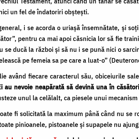
Vechiul Testament, atunci când un tânăr se căsăt
ici un fel de îndatoriri obşteşti.
n general, i se acorda o uriaşă însemnătate, şi soţ
tor”, pentru ca mai apoi căsnicia lor să fie traini
 se ducă la război şi să nu i se pună nici o sarc
elească pe femeia sa pe care a luat-o” (Deuteron
lie având fiecare caracterul său, obiceiurile sal
Ei au nevoie neapărată să devină una în căsători
usteze unul la celălalt, ca piesele unui mecanism
oate fi solicitată la maximum până când nu se 
toate pinioanele, pistoanele şi supapele nu ajung