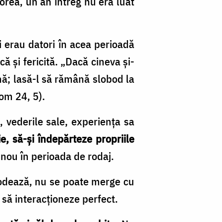
orea, un an întreg nu era luat
ii erau datori în acea perioadă
că şi fericită. „Dacă cineva şi-
ină; lasă-l să rămână slobod la
om 24, 5).
e, vederile sale, experienţa sa
e, să-şi îndepărteze propriile
 nou în perioada de rodaj.
rodează, nu se poate merge cu
 să interacţioneze perfect.