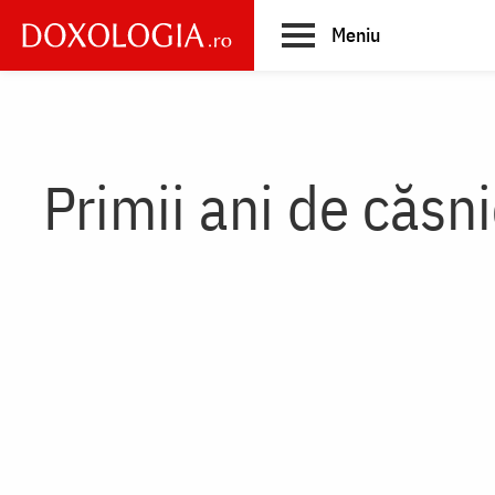
Skip
Meniu
to
main
Main
content
navigation
Primii ani de căsni