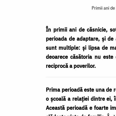
Primii
Primii ani de
ani
de
căsnicie
În primii ani de căsnicie, s
sunt
perioada de adaptare, și de a
cruciali
sunt multiple: și lipsa de m
pentru
deoarece căsătoria nu este 
viața
reciprocă a poverilor.
de
familie
Prima perioadă este una de rod
ulterioară
o şcoală a relaţiei dintre ei,
/
Această perioadă e foarte im
Foto: