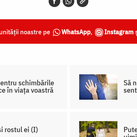
nității noastre pe
WhatsApp
,
Instagram
pentru schimbările
Să 
ce în viața voastră
sent
 rostul ei (I)
Pute
uimi