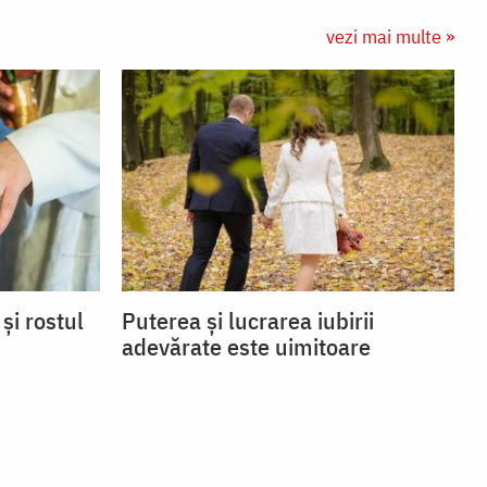
vezi mai multe »
și rostul
Puterea și lucrarea iubirii
adevărate este uimitoare