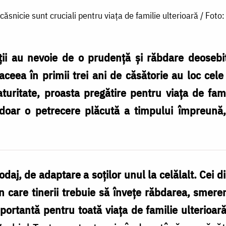
 căsnicie sunt cruciali pentru viața de familie ulterioară / Foto
oții au nevoie de o prudență și răbdare deosebi
ceea în primii trei ani de căsătorie au loc cel
aturitate, proasta pregătire pentru viața de fa
doar o petrecere plăcută a timpului împreună,
aj, de adaptare a soţilor unul la celălalt. Cei di
în care tinerii trebuie să înveţe răbdarea, smere
portantă pentru toată viaţa de familie ulterioar