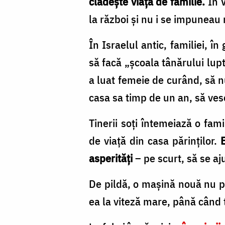
clădeşte viaţa de familie.
În 
Oana
la război şi nu i se impuneau n
Nechifor
În Israelul antic, familiei, î
să facă „şcoala tânărului luptă
a luat femeie de curând, să nu
casa sa timp de un an, să ves
Tinerii soţi întemeiază o fami
de viaţă din casa părinţilor.
asperităţi
– pe scurt, să se aj
De pildă, o maşină nouă nu p
ea la viteză mare, până când 