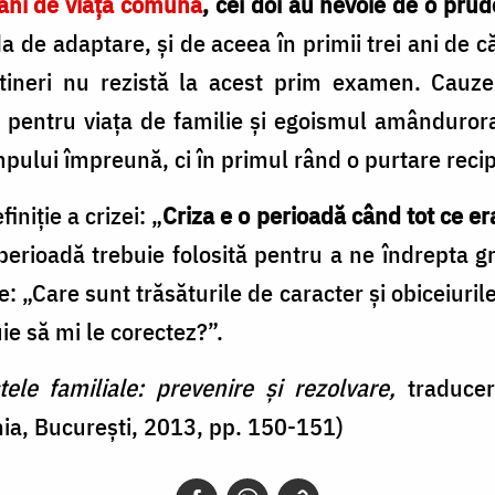
 ani de viaţă comună
, cei doi au nevoie de o pru
a de adaptare, şi de aceea în primii trei ani de 
 tineri nu rezistă la acest prim examen. Cauze
e pentru viaţa de familie şi egoismul amânduror
mpului împreună, ci în primul rând o purtare recip
niţie a crizei: „
Criza e o perioadă când tot ce era
 perioadă trebuie folosită pentru a ne îndrepta 
 „Care sunt trăsăturile de caracter şi obiceiurile 
uie să mi le corectez?”.
tele familiale: prevenire și rezolvare,
traducer
ia, București, 2013, pp. 150-151)