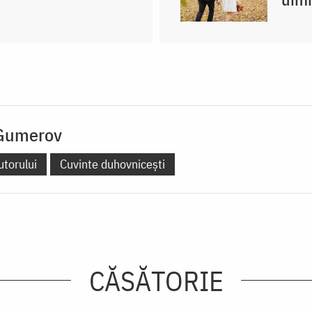
 Gumerov
utorului
Cuvinte duhovnicești
CĂSĂTORIE