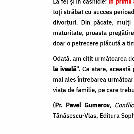
La fel şi în căsnicie:
în primii
toţi străbat cu succes perioad
divorţuri. Din păcate, mulţi
maturitate, proasta pregătir
doar o petrecere plăcută a ti
Odată, am citit următoarea defi
la iveală
”. Ca atare, această
mai ales întrebarea următoare:
viaţa de familie, pe care treb
(
Pr. Pavel Gumerov
,
Conflic
Tănăsescu-Vlas, Editura Soph