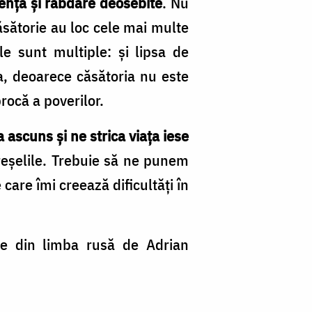
denţă şi răbdare deosebite
. Nu
căsătorie au loc cele mai multe
le sunt multiple: şi lipsa de
a, deoarece căsătoria nu este
rocă a poverilor.
 ascuns şi ne strica viaţa iese
greşelile. Trebuie să ne punem
care îmi creează dificultăţi în
e din limba rusă de Adrian