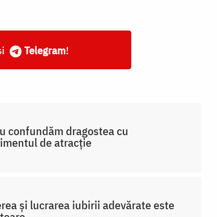
și
Telegram
!
nu confundăm dragostea cu
imentul de atracție
rea și lucrarea iubirii adevărate este
toare