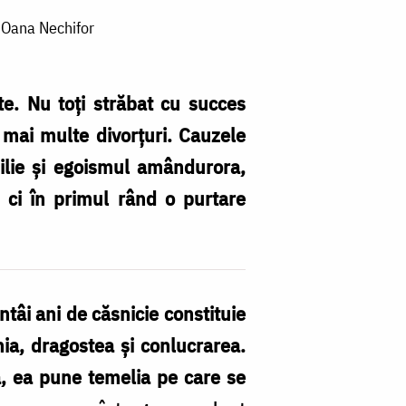
: Oana Nechifor
te. Nu toți străbat cu succes
e mai multe divorțuri. Cauzele
milie și egoismul amândurora,
 ci în primul rând o purtare
ntâi ani de căsnicie constituie
nia, dragostea şi conlucrarea.
ă, ea pune temelia pe care se