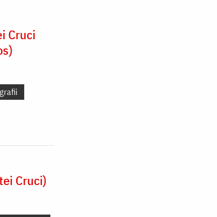
i Cruci
os)
grafii
tei Cruci)