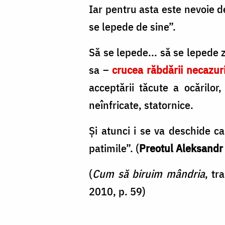
Iar pentru asta este nevoie d
se lepede de sine”.
Să se lepede... să se lepede z
sa –
crucea răbdării necazuri
acceptării tăcute a ocărilor,
neînfricate, statornice.
Și atunci i se va deschide c
patimile”. (
Preotul Aleksandr
(
Cum să biruim mândria
, tr
2010, p. 59)