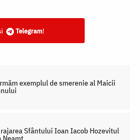
și
Telegram
!
rmăm exemplul de smerenie al Maicii
nului
rajarea Sfântului Ioan Iacob Hozevitul
a Neamț