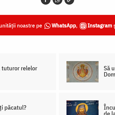
nității noastre pe
WhatsApp
,
Instagram
 tuturor relelor
Să u
Dom
ți păcatul?
Încu
de l