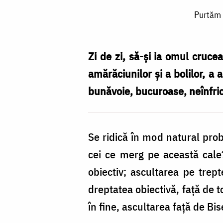
Purtăm
Purtăm 
crucea
care
mântuiește
Zi de zi, să-și ia omul crucea
sau
amărăciunilor și a bolilor, a a
trăim
bună­voie, bucuroase, neînfric
împotrivindu-
ne?
Se ridică în mod natural pro
/
cei ce merg pe aceas­tă cal
Foto:
obiectiv; asculta­rea pe trep
doxologia.ro
dreptatea obiectivă, față de t
în fine, ascultarea față de Bise