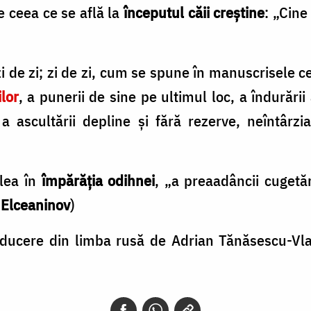
e ceea ce se află la
începutul căii creștine
: „Cine
i de zi; zi de zi, cum se spune în manuscrisele c
lor
, a punerii de sine pe ultimul loc, a îndurării 
 a ascul­tării depline și fără rezerve, neîntârz
alea în
împărăția odihnei
, „a preaadâncii cugetăr
 Elceaninov
)
aducere din limba rusă de Adrian Tănăsescu-Vla