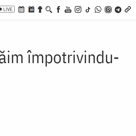
LIVE
09
ăim împotrivindu-