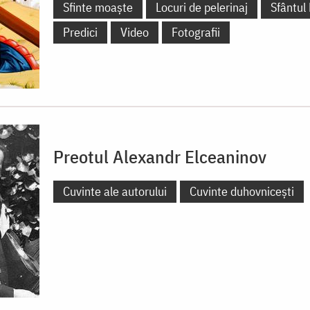
Sfinte moaște
Locuri de pelerinaj
Sfântul
Predici
Video
Fotografii
Preotul Alexandr Elceaninov
Cuvinte ale autorului
Cuvinte duhovnicești