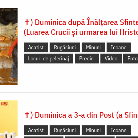
✝) Duminica după Înălțarea Sfinte
(Luarea Crucii și urmarea lui Hrist
Acatist
Rugăciuni
Minuni
Icoane
Locuri de pelerinaj
Predici
Video
Foto
✝) Duminica a 3-a din Post (a Sfin
Acatist
Rugăciuni
Minuni
Icoane