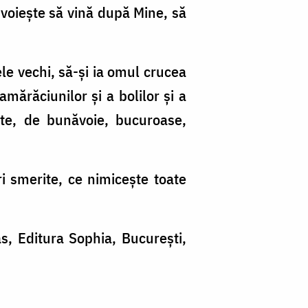
 voiește să vină după Mine, să
ele vechi, să-și ia omul crucea
amărăciunilor și a bolilor și a
iate, de bună­voie, bucuroase,
i smerite, ce nimicește toate
s, Editura Sophia, București,