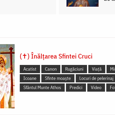
(✝) Înălțarea Sfintei Cruci
Acatist
Canon
Rugăciuni
Viață
Mi
Icoane
Sfinte moaște
Locuri de pelerinaj
Sfântul Munte Athos
Predici
Video
Fo