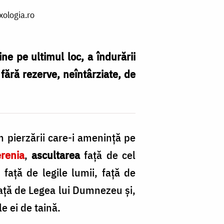
xologia.ro
ine pe ultimul loc, a îndurării
i fără rezerve, neîntârziate, de
 pierzării care-i amenință pe
renia
,
ascultarea
față de cel
 față de legile lumii, față de
 față de Legea lui Dumnezeu și,
le ei de taină.