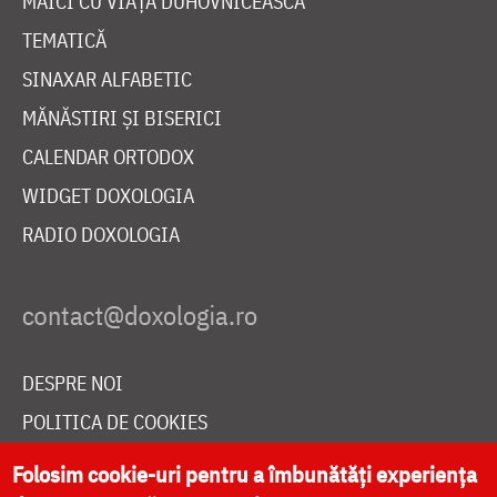
MAICI CU VIAȚĂ DUHOVNICEASCĂ
TEMATICĂ
SINAXAR ALFABETIC
MĂNĂSTIRI ȘI BISERICI
CALENDAR ORTODOX
WIDGET DOXOLOGIA
RADIO DOXOLOGIA
DESPRE NOI
POLITICA DE COOKIES
DONEAZĂ ONLINE PENTRU CATEDRALA NAȚIONALĂ
Folosim cookie-uri pentru a îmbunătăți experiența