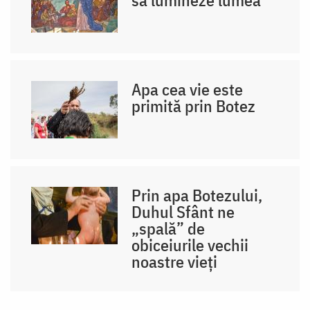
să lumineze lumea
Apa cea vie este
primită prin Botez
Prin apa Botezului,
Duhul Sfânt ne
„spală” de
obiceiurile vechii
noastre vieți