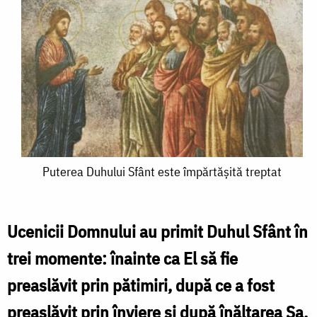
Puterea
Puterea Duhului Sfânt este împărtășită treptat
Duhului
Sfânt
Ucenicii Domnului au primit Duhul Sfânt în
este
trei momente: înainte ca El să fie
împărtășită
preaslăvit prin pătimiri, după ce a fost
treptat
preaslăvit prin înviere şi după înălţarea Sa.