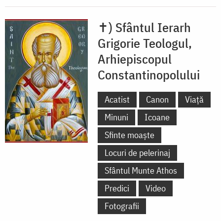
✝) Sfântul Ierarh
Grigorie Teologul,
Arhiepiscopul
Constantinopolului
Acatist
Canon
Viață
Minuni
Icoane
Sfinte moaște
Locuri de pelerinaj
Sfântul Munte Athos
Predici
Video
Fotografii