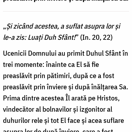
„
Şi zicând acestea, a suflat asupra lor şi
le-a zis: Luaţi Duh Sfânt!
”
(In. 20, 22)
Ucenicii Domnului au primit Duhul Sfânt în
trei momente: înainte ca El să fie
preaslăvit prin pătimiri, după ce a fost
preaslăvit prin înviere şi după înălţarea Sa.
Prima dintre acestea Îl arată pe Hristos,
vindecător al bolnavilor şi izgonitor al
duhurilor rele şi tot El face și acea suflare
asupra lor de după înviere, care a fost