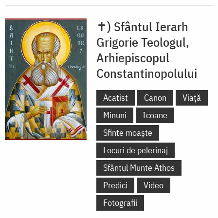
✝) Sfântul Ierarh
Grigorie Teologul,
Arhiepiscopul
Constantinopolului
Acatist
Canon
Viață
Minuni
Icoane
Sfinte moaște
Locuri de pelerinaj
Sfântul Munte Athos
Predici
Video
Fotografii