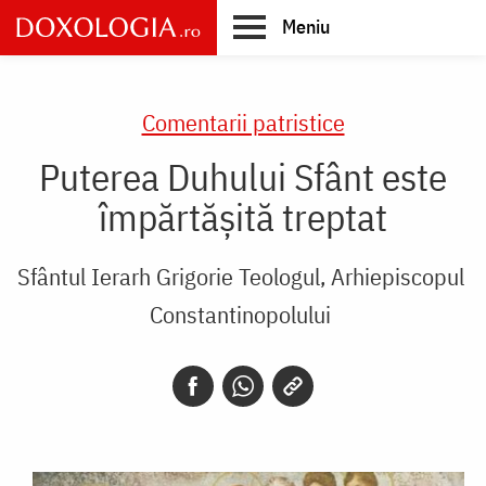
Skip
Meniu
to
main
Main
content
navigation
Comentarii patristice
Puterea Duhului Sfânt este
împărtășită treptat
Sfântul Ierarh Grigorie Teologul, Arhiepiscopul
Constantinopolului