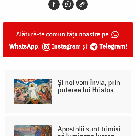
Alătură-te comunității noastre pe
WhatsApp
,
Instagram
și
Telegram
!
Și noi vom învia, prin
puterea lui Hristos
Apostolii sunt trimiși