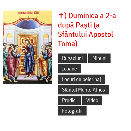
✝) Duminica a 2-a
după Paști (a
Sfântului Apostol
Toma)
Rugăciuni
Minuni
Icoane
Locuri de pelerinaj
Sfântul Munte Athos
Predici
Video
Fotografii