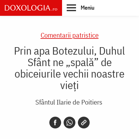
Skip
Meniu
to
main
Main
content
navigation
Comentarii patristice
Prin apa Botezului, Duhul
Sfânt ne „spală” de
obiceiurile vechii noastre
vieți
Sfântul Ilarie de Poitiers