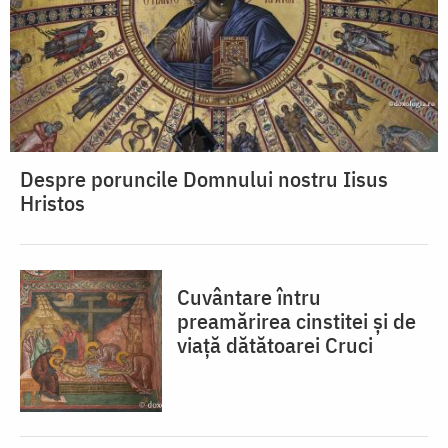
Despre poruncile Domnului nostru Iisus
Hristos
Cuvântare întru
preamărirea cinstitei și de
viață dătătoarei Cruci