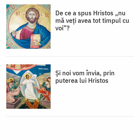
De ce a spus Hristos „nu
mă veţi avea tot timpul cu
voi”?
Și noi vom învia, prin
puterea lui Hristos