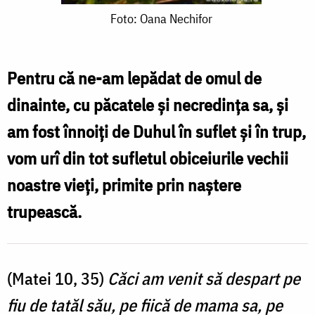
Foto:
Foto: Oana Nechifor
Oana
Nechifor
Pentru că ne-am lepădat de omul de
dinainte, cu păcatele și necredința sa, și
am fost înnoiți de Duhul în suflet și în trup,
vom urî din tot sufletul obiceiurile vechii
noastre vieți, primite prin naștere
trupească.
(Matei 10, 35)
Căci am venit să despart pe
fiu de tatăl său, pe fiică de mama sa, pe