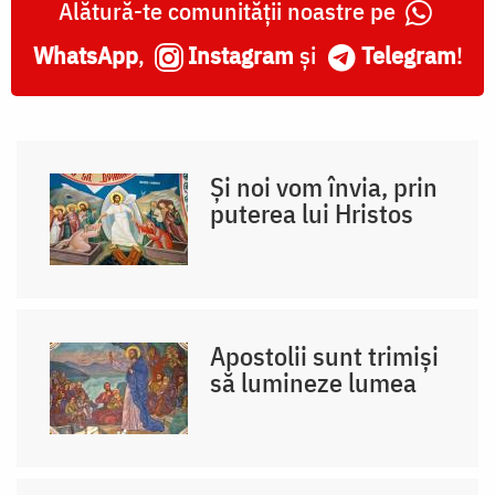
Alătură-te comunității noastre pe
WhatsApp
,
Instagram
și
Telegram
!
Și noi vom învia, prin
puterea lui Hristos
Apostolii sunt trimiși
să lumineze lumea