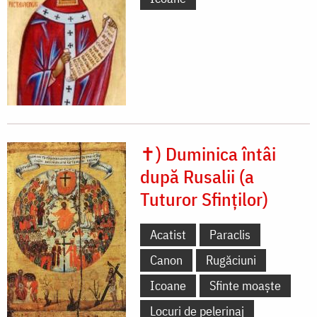
✝) Duminica întâi
după Rusalii (a
Tuturor Sfinților)
Acatist
Paraclis
Canon
Rugăciuni
Icoane
Sfinte moaște
Locuri de pelerinaj