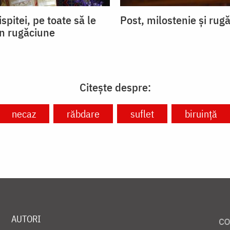
ispitei, pe toate să le
Post, milostenie și rug
in rugăciune
Citește despre:
necaz
răbdare
suflet
biruință
AUTORI