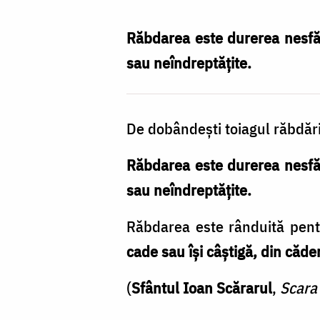
tăierea
scuzelor
Răbdarea este durerea nesfărâ
și
sau neîndreptățite.
luarea
aminte
De dobândești toiagul răbdării
la
sine
Răbdarea este durerea nesfărâ
/
sau neîndreptățite.
Foto:
Răbdarea este rânduită pentr
Oana
cade sau își câștigă, din căder
Nechifor
(
Sfântul Ioan Scărarul
,
Scara