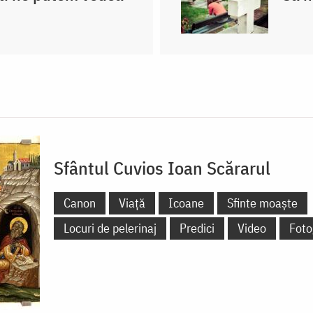
Sfântul Cuvios Ioan Scărarul
Canon
Viață
Icoane
Sfinte moaște
Locuri de pelerinaj
Predici
Video
Foto