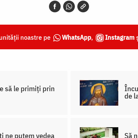
nității noastre pe
WhatsApp
,
Instagram
e să le primiți prin
Încu
de l
ti ne putem vedea
Să n