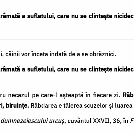
mată a sufletului, care nu se clintește nicidec
, câinii vor înceta îndată de a se obrăznici.
mată a sufletului, care nu se clintește nicidec
u necazul pe care-l așteaptă în fiecare zi.
Răb
i, biruințe.
Răbdarea e tăierea scuzelor și luarea 
 dumnezeiescului urcuș
, cuvântul XXVII, 36, în
F