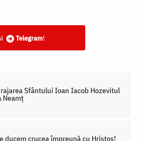
și
Telegram
!
rajarea Sfântului Ioan Iacob Hozevitul
a Neamț
e ducem crucea împreună cu Hristos!