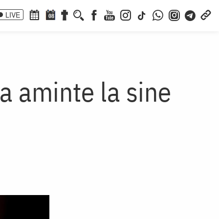
LIVE
08
a aminte la sine