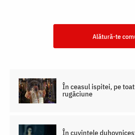
Alătură-te comu
În ceasul ispitei, pe toat
rugăciune
În cuvintele duhovniceș