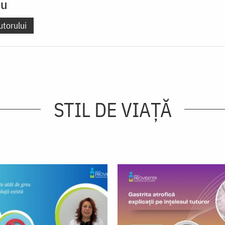
cu
utorului
STIL DE VIAŢĂ