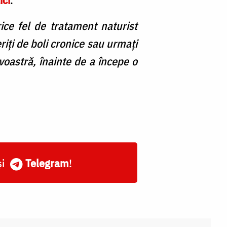
ice fel de tratament naturist
riți de boli cronice sau urmați
astră, înainte de a începe o
și
Telegram
!