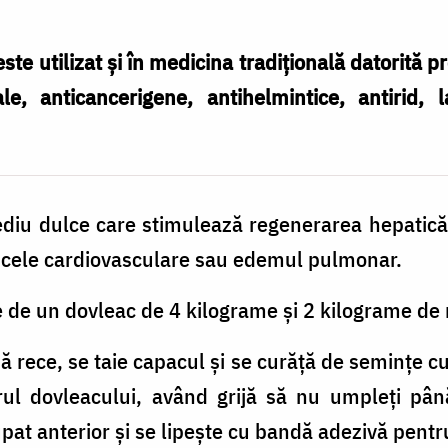
ste utilizat și în medicina tradițională datorită p
le, anticancerigene, antihelmintice, antirid, 
iu dulce care stimulează regenerarea hepatică,
 pe cele cardiovasculare sau edemul pulmonar.
e de un dovleac de 4 kilograme și 2 kilograme de
ă rece, se taie capacul și se curăță de semințe c
rul dovleacului, având grijă să nu umpleți până
at anterior și se lipește cu bandă adezivă pentru