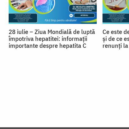
28 iulie – Ziua Mondială de luptă
Ce este d
împotriva hepatitei: informații
și de ce e
importante despre hepatita C
renunți l