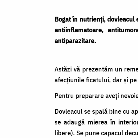
dovleac
pentru
Bogat în nutrienți, dovleacul e
regenerare
antiinflamatoare, antitumora
hepatică
antiparazitare.
Astăzi vă prezentăm un remed
afecțiunile ficatului, dar și
Pentru preparare aveți nevoi
Dovleacul se spală bine cu ap
se adaugă mierea în interio
libere). Se pune capacul decup