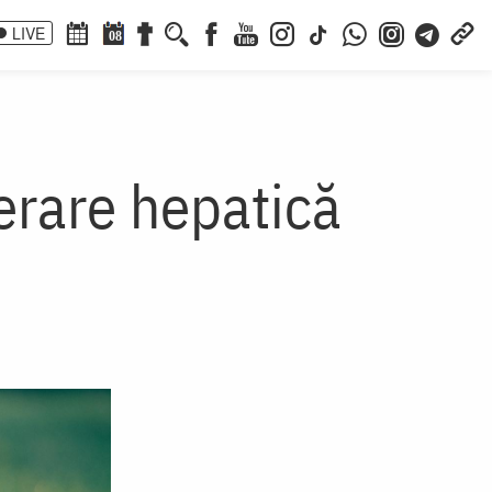
LIVE
08
erare hepatică