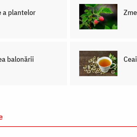
e a plantelor
Zmeu
a balonării
Ceai
e