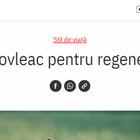
Stil de viaţă
vleac pentru regen