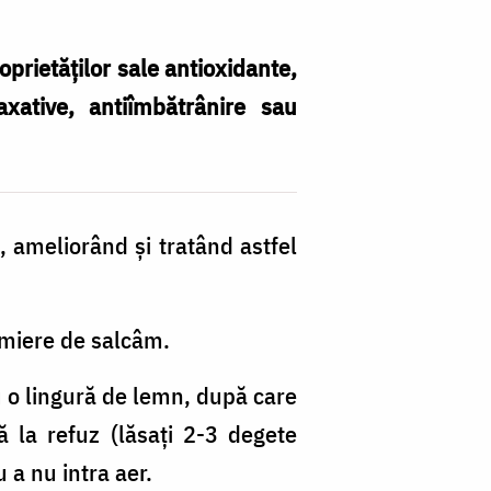
roprietăților sale antioxidante,
laxative, antiîmbătrânire sau
 ameliorând și tratând astfel
 miere de salcâm.
u o lingură de lemn, după care
 la refuz (lăsați 2-3 degete
 a nu intra aer.