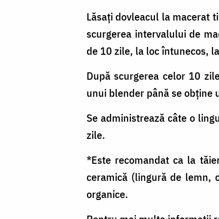
Lăsați dovleacul la macerat t
scurgerea intervalului de mac
de 10 zile, la loc întunecos, 
După scurgerea celor 10 zile,
unui blender până se obține un
Se administrează câte o lingu
zile.
*Este recomandat ca la tăie
ceramică (lingură de lemn, c
organice.
Pentru mai multe informații r