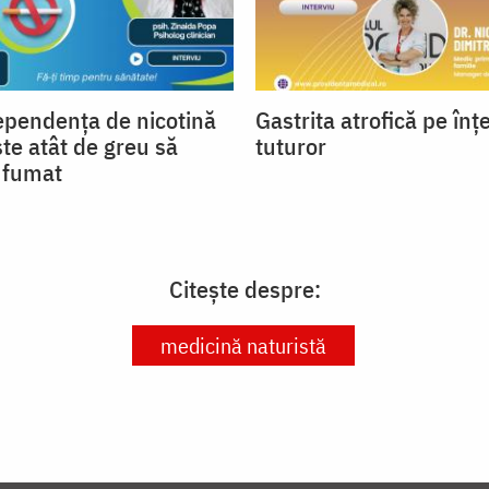
ependența de nicotină
Gastrita atrofică pe înț
ste atât de greu să
tuturor
a fumat
Citește despre:
medicină naturistă