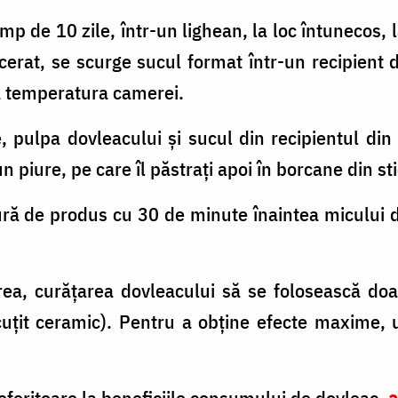
imp de 10 zile, într-un lighean, la loc întunecos
erat, se scurge sucul format într-un recipient d
la temperatura camerei.
 pulpa dovleacului și sucul din recipientul din
 piure, pe care îl păstrați apoi în borcane din sti
ră de produs cu 30 de minute înaintea micului d
rea, curățarea dovleacului să se folosească do
uțit ceramic). Pentru a obține efecte maxime, u
eferitoare la beneficiile consumului de dovleac,
a