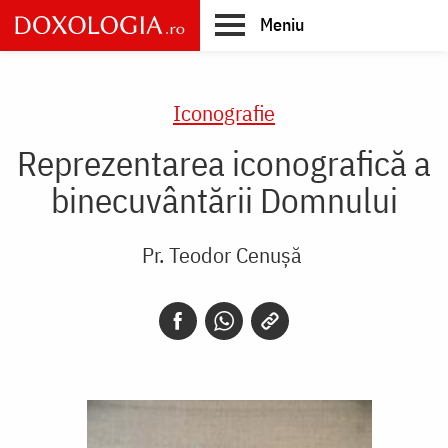
Skip
Meniu
to
main
Main
content
navigation
Iconografie
Reprezentarea iconografică a
binecuvântării Domnului
Pr. Teodor Cenușă