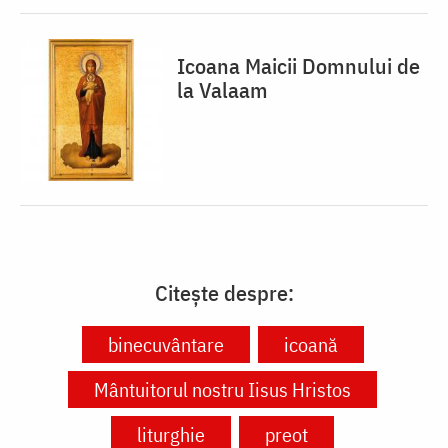
Icoana Maicii Domnului de
la Valaam
Citește despre:
binecuvântare
icoană
Mântuitorul nostru Iisus Hristos
liturghie
preot