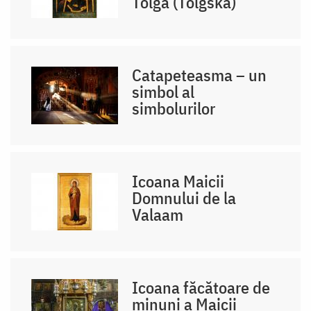
Tolga (Tolgska)
Catapeteasma – un
simbol al
simbolurilor
Icoana Maicii
Domnului de la
Valaam
Icoana făcătoare de
minuni a Maicii