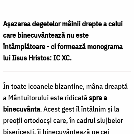
Deisis
cu
Așezarea degetelor mâinii drepte a celui
Apostolii
care binecuvântează nu este
–
întâmplătoare - ci formează monograma
parohia
lui Iisus Hristos: IC XC.
„Sfântul
Nicolae”,
Roman,
În toate icoanele bizantine, mâna dreaptă
sec.
a Mântuitorului este ridicată
spre a
XVI
binecuvânta
. Acest gest îl întâlnim și la
/
preoții ortodocși care, în cadrul slujbelor
Foto:
bisericești, îi binecuvântează pe cei
Pr.