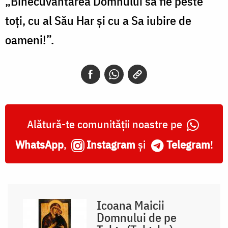
„Binecuvântarea Domnului să fie peste
toți, cu al Său Har și cu a Sa iubire de
oameni!”.
Alătură-te comunității noastre pe
WhatsApp
,
Instagram
și
Telegram
!
Icoana Maicii
Domnului de pe