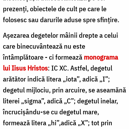
Silviu
prezenți, obiectele de cult pe care le
Cluci
folosesc sau darurile aduse spre sfințire.
Așezarea degetelor mâinii drepte a celui
care binecuvântează nu este
întâmplătoare - ci formează
monograma
lui Iisus Hristos
: IC XC. Astfel, degetul
arătător indică litera „iota”, adică „I”;
degetul mijlociu, prin arcuire, se aseamănă
literei „sigma”, adică „C”; degetul inelar,
încrucișându-se cu degetul mare,
formează litera „hi”,adică „X”; tot prin