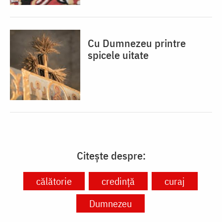
Cu Dumnezeu printre
spicele uitate
Citește despre:
călătorie
credință
curaj
Dumnezeu