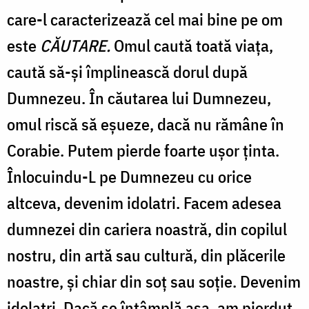
care-l caracterizează cel mai bine pe om
este
CĂUTARE.
Omul caută toată viața,
caută să-și împlinească dorul după
Dumnezeu. În căutarea lui Dumnezeu,
omul riscă să eșueze, dacă nu rămâne în
Corabie. Putem pierde foarte ușor ținta.
Înlocuindu-L pe Dumnezeu cu orice
altceva, devenim idolatri. Facem adesea
dumnezei din cariera noastră, din copilul
nostru, din artă sau cultură, din plăcerile
noastre, și chiar din soț sau soție. Devenim
idolatri. Dacă se întâmplă așa, am pierdut