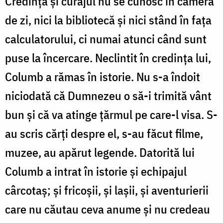
Credința și curajul nu se cunosc în camera
de zi, nici la bibliotecă și nici stând în fața
calculatorului, ci numai atunci când sunt
puse la încercare. Neclintit în credința lui,
Columb a rămas în istorie. Nu s-a îndoit
niciodată că Dumnezeu o să-i trimită vânt
bun și că va atinge țărmul pe care-l visa. S-
au scris cărți despre el, s-au făcut filme,
muzee, au apărut legende. Datorită lui
Columb a intrat în istorie și echipajul
cârcotaș; și fricoșii, și lașii, și aventurierii
care nu căutau ceva anume și nu credeau