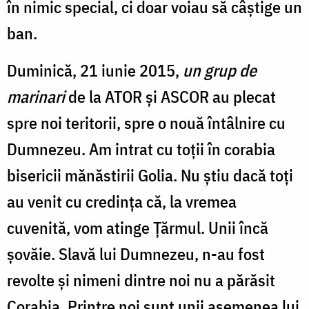
în nimic special, ci doar voiau să câștige un
ban.
Duminică, 21 iunie 2015,
un grup de
marinari
de la ATOR și ASCOR au plecat
spre noi teritorii, spre o nouă întâlnire cu
Dumnezeu. Am intrat cu toții în corabia
bisericii mănăstirii Golia. Nu știu dacă toți
au venit cu credința că, la vremea
cuvenită, vom atinge Țărmul. Unii încă
șovăie. Slavă lui Dumnezeu, n-au fost
revolte și nimeni dintre noi nu a părăsit
Corabia. Printre noi sunt unii asemenea lui