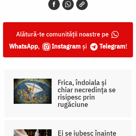
Alătură-te comunității noastre pe
WhatsApp
,
Instagram
și
Telegram
!
Frica, îndoiala și
chiar necredința se
risipesc prin
rugăciune
Ei se iubesc înainte