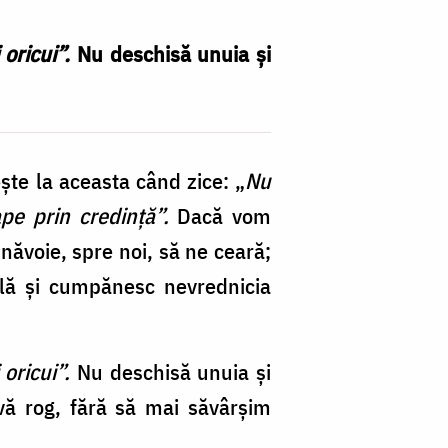
oricui”.
Nu deschisă unuia și
ește la aceasta când zice: „
Nu
pe prin credință”.
Dacă vom
unăvoie, spre noi, să ne ceară;
ilă și cumpănesc nevrednicia
oricui”.
Nu deschisă unuia și
 vă rog, fără să mai săvârșim