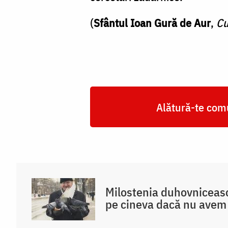
(
Sfântul Ioan Gură de Aur
,
Cu
Alătură-te comu
Milostenia duhovniceas
pe cineva dacă nu avem