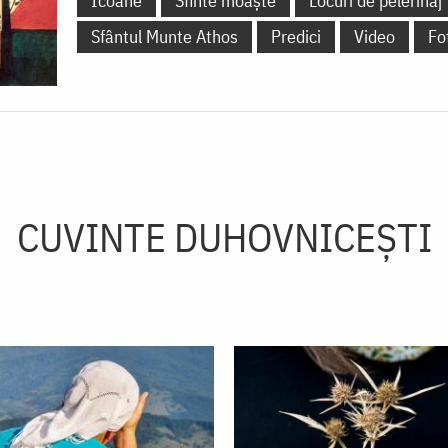
Icoane
Sfinte moaște
Locuri de pelerinaj
Sfântul Munte Athos
Predici
Video
Fo
CUVINTE DUHOVNICEȘTI