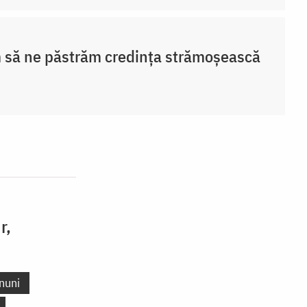
să ne păstrăm credința strămoșească
r,
nuni