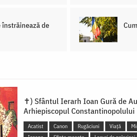
e înstrăinează de
Cum 
✝) Sfântul Ierarh Ioan Gură de Au
Arhiepiscopul Constantinopolului
Acatist
Canon
Rugăciuni
Viață
Mi