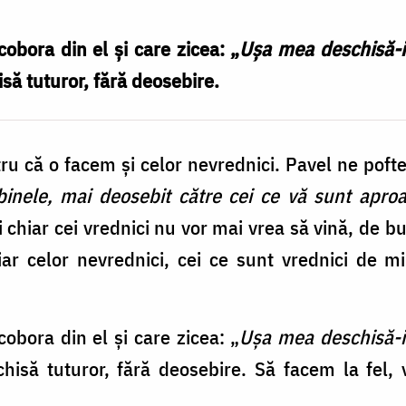
obora din el și care zicea: „
Ușa mea deschisă-i 
isă tuturor, fără deosebire.
tru că o facem și celor nevrednici. Pavel ne poft
binele, mai deosebit către cei ce vă sunt aproa
i chiar cei vrednici nu vor mai vrea să vină, de b
iar celor nevrednici, cei ce sunt vrednici de m
obora din el și care zicea: „
Ușa mea deschisă-i 
schisă tuturor, fără deosebire. Să facem la fel,