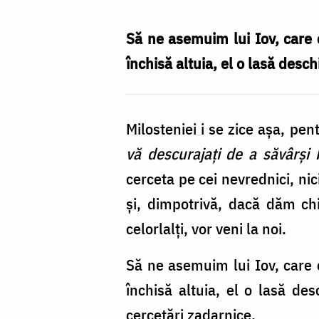
Nechifor
Să ne asemuim lui Iov, care c
închisă altuia, el o lasă desch
Milosteniei i se zice așa, pen
vă descurajați de a săvârși 
cerceta pe cei nevrednici, nic
și, dimpotrivă, dacă dăm ch
celorlalți, vor veni la noi.
Să ne asemuim lui Iov, care c
închisă altuia, el o lasă de
cercetări zadarnice.