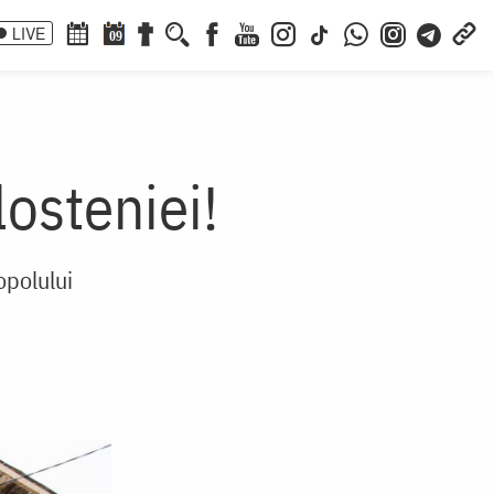
LIVE
09
osteniei!
opolului