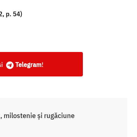
2, p. 54)
și
Telegram
!
, milostenie și rugăciune