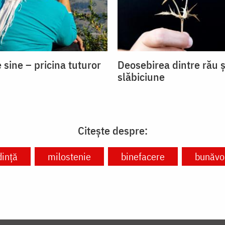
 sine – pricina tuturor
Deosebirea dintre rău ș
slăbiciune
Citește despre:
dință
milostenie
binefacere
bunăvo