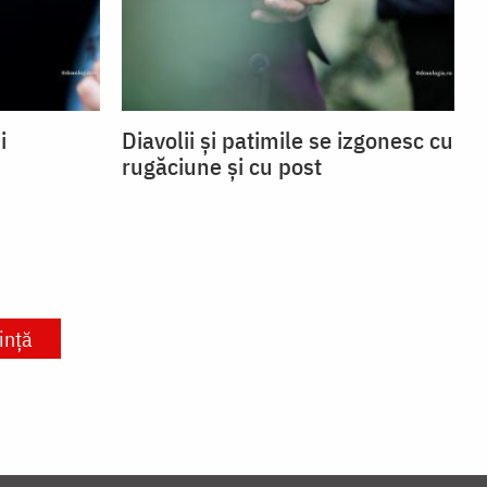
i
Diavolii și patimile se izgonesc cu
rugăciune și cu post
ință