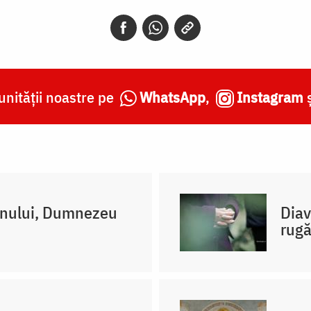
nității noastre pe
WhatsApp
,
Instagram
mnului, Dumnezeu
Diav
rugă