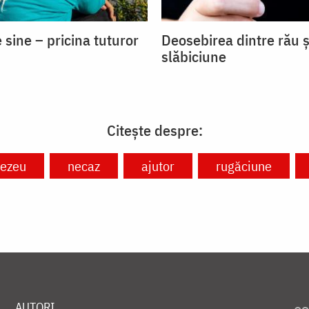
 sine – pricina tuturor
Deosebirea dintre rău ș
slăbiciune
Citește despre:
ezeu
necaz
ajutor
rugăciune
AUTORI