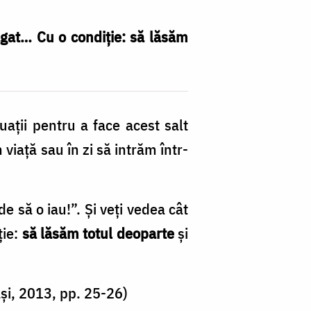
gat… Cu o condiție: să lăsăm
tuații pentru a face acest salt
viață sau în zi să intrăm într-
e să o iau!”. Și veți vedea cât
ție:
să lăsăm totul deoparte
și
ași, 2013, pp. 25-26)