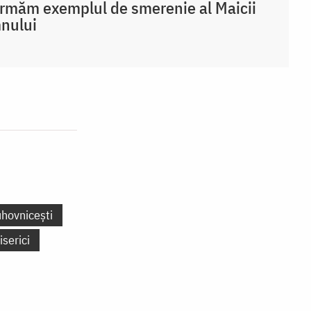
rmăm exemplul de smerenie al Maicii
nului
uhovnicești
iserici