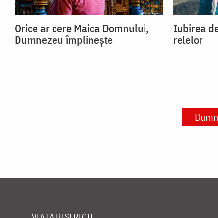
Orice ar cere Maica Domnului,
Iubirea de
Dumnezeu împlinește
relelor
Dumn
VIAȚA BISERICII