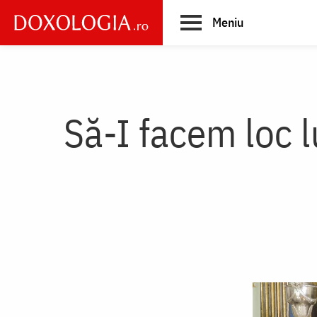
Skip
Meniu
to
main
Main
content
navigation
Să-I facem loc l