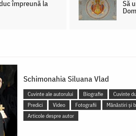
 duc împreună la
Să u
Dom
Schimonahia Siluana Vlad
Cuvinte ale autorului
Biografie
Cuvinte d
Predici
Video
Fotografii
Mănăstiri și b
Articole despre autor