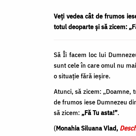
facem
loc
Veți vedea cât de frumos ie
lui
totul deoparte și să zicem: „F
Dumnezeu
în
Să Îi facem loc lui Dumneze
orice
sunt cele în care omul nu mai 
necaz
o situație fără ieșire.
al
nostru
Atunci, să zicem: „Doamne, tre
/
de frumos iese Dumnezeu din 
Foto:
să zicem:
„Fă Tu asta!”
.
Oana
(
Monahia Siluana Vlad,
Desch
Nechifor