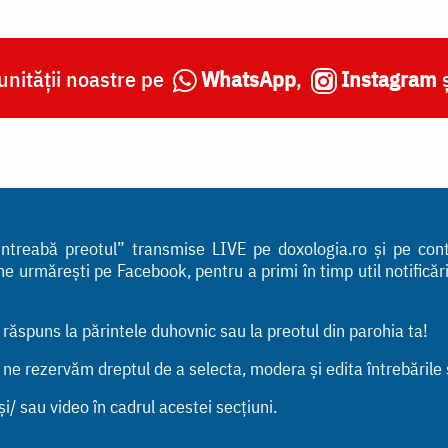
nității noastre pe
WhatsApp
,
Instagram
 „Întreabă preotul” transmise LIVE pe doxologia.ro și pe co
urmărești pe Facebook, pentru a primi în timp util notificările
n răspuns la părintele duhovnic sau la preotul din parohia ta!
, ne rezervăm dreptul de a selecta, modera și edita întrebările
i/ sau video în cadrul acestei secțiuni.