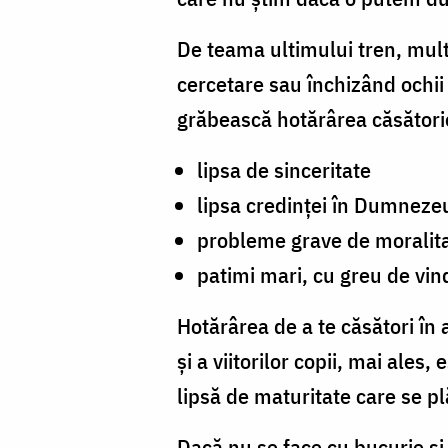
De teama ultimului tren, multe
cercetare sau închizând ochii 
grăbească hotărârea căsători
lipsa de sinceritate
lipsa credinței în Dumnezeu
probleme grave de moralit
patimi mari, cu greu de vin
Hotărârea de a te căsători în
și a viitorilor copii, mai ales
lipsă de maturitate care se p
Dacă nu se face cu bucurie și