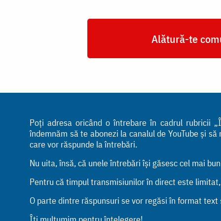
Alătură-te comu
Poți adresa oricând o întrebare în cadrul rubricii
îndemnăm să te abonezi la canalul de YouTube și să ne 
care vor răspunde la întrebări.
Nu uita, însă, că unele întrebări își găsesc cel mai bu
Pentru că timpul transmisiunilor în direct este limitat
O parte dintre răspunsuri se vor regăsi în format text ș
Îți mulțumim pentru înțelegere!