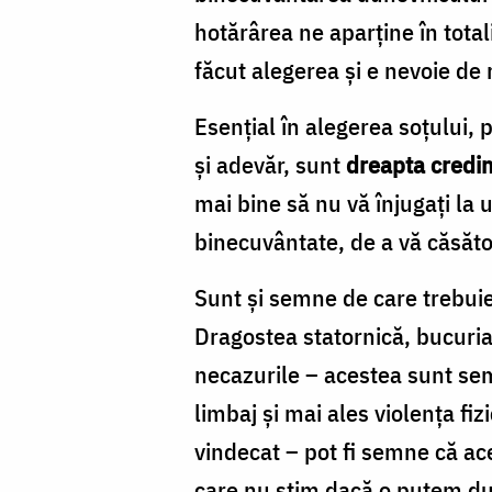
hotărârea ne aparține în total
făcut alegerea și e nevoie de
Esențial în alegerea soțului, 
și adevăr, sunt
dreapta credi
mai bine să nu vă înjugați la u
binecuvântate, de a vă căsăto
Sunt și semne de care trebuie
Dragostea statornică, bucuria 
necazurile – acestea sunt semn
limbaj și mai ales violența f
vindecat – pot fi semne că ac
care nu știm dacă o putem duc