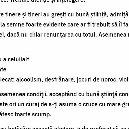
 tinere și tineri au greșit cu bună știință, admițâ
la semne foarte evidente care ar fi trebuit să îi f
ei, dacă nu chiar renunțarea cu totul. Asemenea 
 a celuilalt
ate
decat: alcoolism, desfrânare, jocuri de noroc, vio
 asemenea condiții, acceptând cu bună știință cons
, este ori un curaj de a-ți asuma o cruce cu mare gr
lătesc foarte scump.
 cu hotărâre această alegere, e de preferat să se