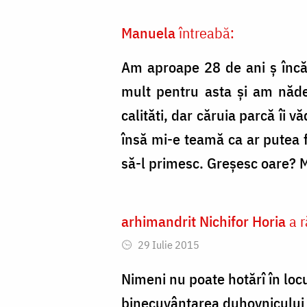
Manuela
întreabă:
Am aproape 28 de ani ș încă
mult pentru asta și am năde
calităti, dar căruia parcă îi
însă mi-e teamă ca ar putea f
să-l primesc. Greșesc oare?
arhimandrit Nichifor Horia
a r
29 Iulie 2015
Nimeni nu poate hotărî în locu
binecuvântarea duhovnicului ș