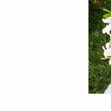
Foto:
doxologia.ro