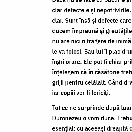
clar defectele și nepotriviril
clar. Sunt însă și defecte car
ducem împreună și greutățile ce
nu are nici o tragere de inim
le va folosi. Sau lui îi plac d
îngrijorare. Ele pot fi chiar pr
înțelegem că în căsătorie treb
grijii pentru celălalt. Când dr
iar copiii vor fi fericiți.
Tot ce ne surprinde după luare
Dumnezeu o vom duce. Trebuie 
esențial: cu aceeași dreaptă cr