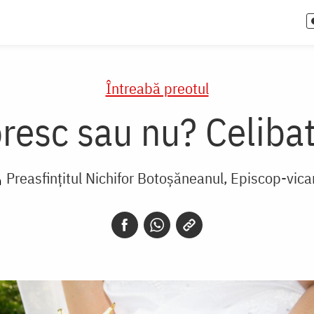
Întreabă preotul
esc sau nu? Celibat
Preasfințitul Nichifor Botoșăneanul, Episcop-vicar