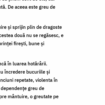
cută. De aceea este greu de
re și sprijin plin de dragoste
cestea două nu se regăsesc, e
inței firești, bune și
ă în luarea hotărârii.
u încredere bucuriile și
nciuni repetate, violenta în
or dependențe greu de
pre mântuire, o greutate pe