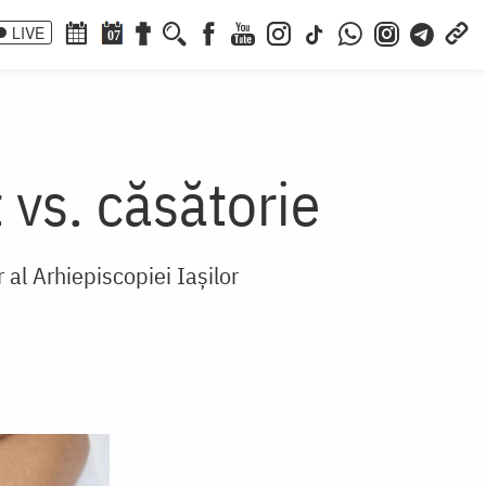
LIVE
07
 vs. căsătorie
 al Arhiepiscopiei Iașilor