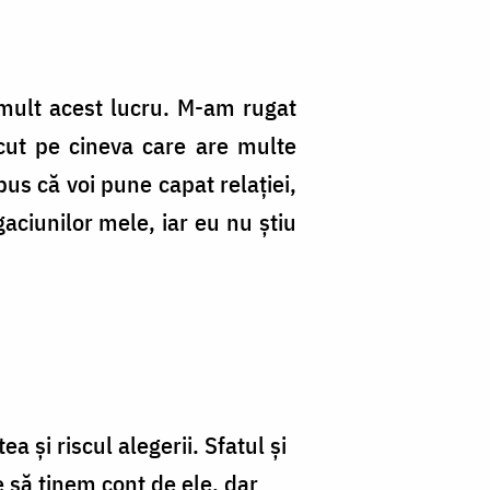
mult acest lucru. M-am rugat
cut pe cineva care are multe
us că voi pune capat relației,
aciunilor mele, iar eu nu știu
 și riscul alegerii. Sfatul și
 să ținem cont de ele, dar