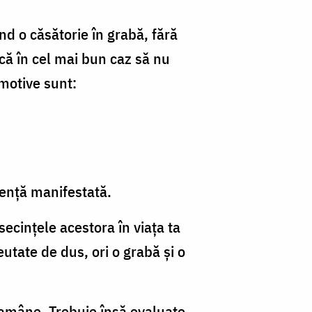
nd o căsătorie în grabă, fără
acă în cel mai bun caz să nu
motive sunt:
lență manifestată.
ecințele acestora în viața ta
eutate de dus, ori o grabă și o
 amâne. Trebuie însă evaluate