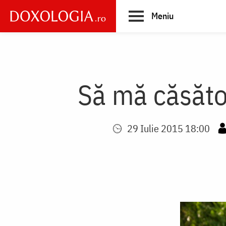
Skip
Meniu
to
main
Main
content
navigation
Să mă căsător
29 Iulie 2015 18:00