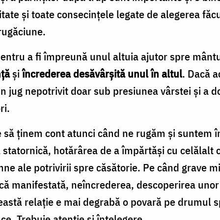
itate și toate consecințele legate de alegerea fă
 rugăciune.
pentru a fi împreună unul altuia ajutor spre mântui
nță
și
încrederea desăvârșită unul în altul
. Dacă a
n jug nepotrivit doar sub presiunea vârstei și a dor
ri.
 să ținem cont atunci când ne rugăm și suntem înc
statornică, hotărârea de a împărtăși cu celălalt c
e ale potrivirii spre căsătorie. Pe când grave mi
izică manifestată, neîncrederea, descoperirea un
eastă relație e mai degrabă o povară pe drumul s
e. Trebuie atenție și înțelegere.