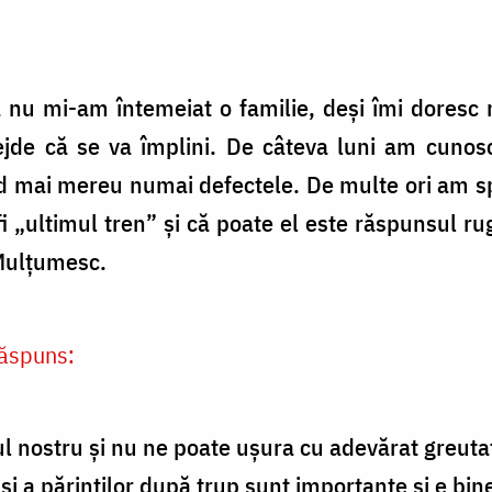
 nu mi-am întemeiat o familie, deși îmi doresc 
jde că se va împlini. De câteva luni am cunos
 văd mai mereu numai defectele. De multe ori am sp
i „ultimul tren” și că poate el este răspunsul rug
 Mulțumesc.
ăspuns:
l nostru și nu ne poate ușura cu adevărat greutatea
i a părinților după trup sunt importante și e bine