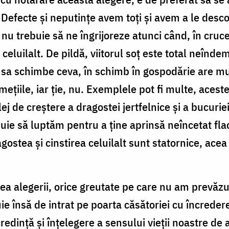
e. Defecte și neputințe avem toți și avem a le des
e nu trebuie să ne îngrijoreze atunci când, în cru
luilalt. De pildă, viitorul soț este total neîndemân
ă sa schimbe ceva, în schimb în gospodărie are m
rumețiile, iar ție, nu. Exemplele pot fi multe, ace
ilej de creștere a dragostei jertfelnice și a bucurie
uie să luptăm pentru a ține aprinsă neîncetat flac
agostea și cinstirea celuilalt sunt statornice, acea
a alegerii, orice greutate pe care nu am prevăzut-o
însă de intrat pe poarta căsătoriei cu încredere
edință și înțelegere a sensului vieții noastre de a