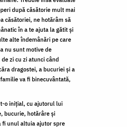
coperi după căsătorie mult mai
cea căsătoriei, ne hotărâm să
atic în a te ajuta la gătit și
ulte alte îndemânări pe care
stea nu sunt motive de
i de zi cu zi atunci când
ăra dragostei, a bucuriei și a
 familie va fi binecuvântată,
 inițial, cu ajutorul lui
, bucurie, hotărâre și
 fi unul altuia ajutor spre