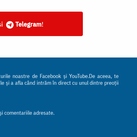
și
Telegram
!
nturile noastre de Facebook și YouTube.De aceea, te
 și a afla când intrăm în direct cu unul dintre preoții
 și comentariile adresate.