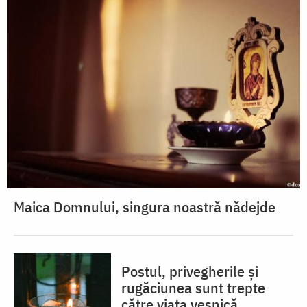
Maica Domnului, singura noastră nădejde
Postul, privegherile și
rugăciunea sunt trepte
către viața veșnică