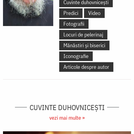
Cuvinte duhovnicești
Predici
Video
Fotografii
Locuri de pelerinaj
Mănăstiri și biserici
Iconografie
Articole despre autor
CUVINTE DUHOVNICEȘTI
vezi mai multe »