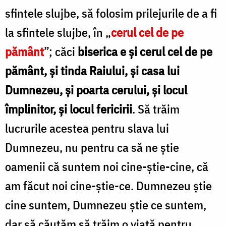
sfintele slujbe, să folosim prilejurile de a fi
la sfintele slujbe, în „
cerul cel de pe
pământ
”; căci
biserica e şi cerul cel de pe
pământ, şi tinda Raiului, şi casa lui
Dumnezeu, şi poarta cerului, şi locul
împlinitor, şi locul fericirii
. Să trăim
lucrurile acestea pentru slava lui
Dumnezeu, nu pentru ca să ne ştie
oamenii că suntem noi cine-știe-cine, că
am făcut noi cine-ştie-ce. Dumnezeu ştie
cine suntem, Dumnezeu ştie ce suntem,
dar să căutăm să trăim o viaţă pentru