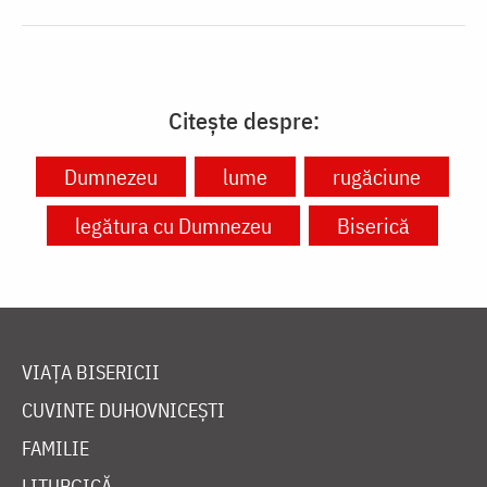
Citește despre:
Dumnezeu
lume
rugăciune
legătura cu Dumnezeu
Biserică
VIAȚA BISERICII
CUVINTE DUHOVNICEȘTI
FAMILIE
LITURGICĂ