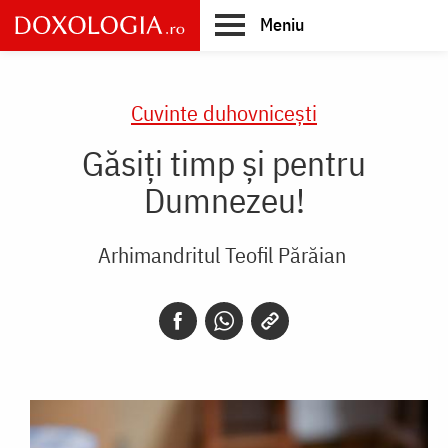
Skip
Meniu
to
main
Main
content
navigation
Cuvinte duhovnicești
Găsiți timp și pentru
Dumnezeu!
Arhimandritul Teofil Părăian