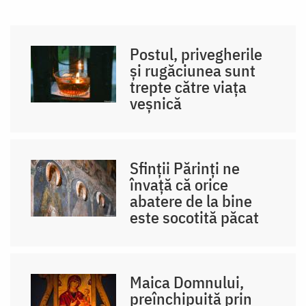
Postul, privegherile
și rugăciunea sunt
trepte către viața
veșnică
Sfinții Părinți ne
învață că orice
abatere de la bine
este socotită păcat
Maica Domnului,
preînchipuită prin