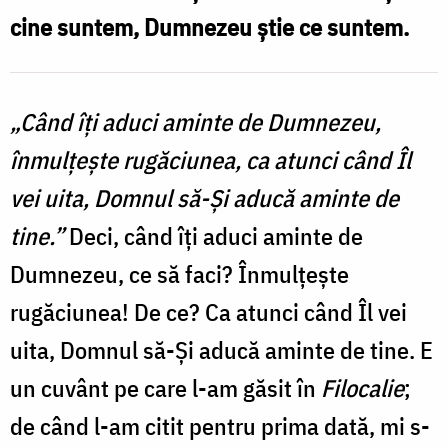
cine suntem, Dumnezeu știe ce suntem.
Oana
Nechifor
„Când îţi aduci aminte de Dumnezeu,
înmulţeşte rugăciunea, ca atunci când Îl
vei uita, Domnul să-Şi aducă aminte de
tine.”
Deci, când îţi aduci aminte de
Dumnezeu, ce să faci? Înmulţeşte
rugăciunea! De ce? Ca atunci când Îl vei
uita, Domnul să-Și aducă aminte de tine. E
un cuvânt pe care l-am găsit în
Filocalie
;
de când l-am citit pentru prima dată, mi s-