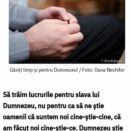
Găsiți
Găsiți timp și pentru Dumnezeu! / Foto: Oana Nechifor
timp
și
Să trăim lucrurile pentru slava lui
pentru
Dumnezeu, nu pentru ca să ne știe
Dumnezeu!
oamenii că suntem noi cine-știe-cine, că
/
am făcut noi cine-știe-ce. Dumnezeu știe
Foto: