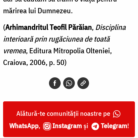
mărirea lui Dumnezeu.
(
Arhimandritul Teofil Părăian
,
Disciplina
interioară prin rugăciunea de toată
vremea
, Editura Mitropolia Olteniei,
Craiova, 2006, p. 50)
Alătură-te comunității noastre pe
WhatsApp
,
Instagram
și
Telegram
!