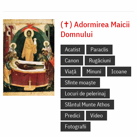
(✝) Adormirea Maicii
Domnului
Acatist
Paraclis
Canon
Rugăciuni
Viață
Minuni
Icoane
Sfinte moaște
Locuri de pelerinaj
Sfântul Munte Athos
Predici
Video
Fotografii