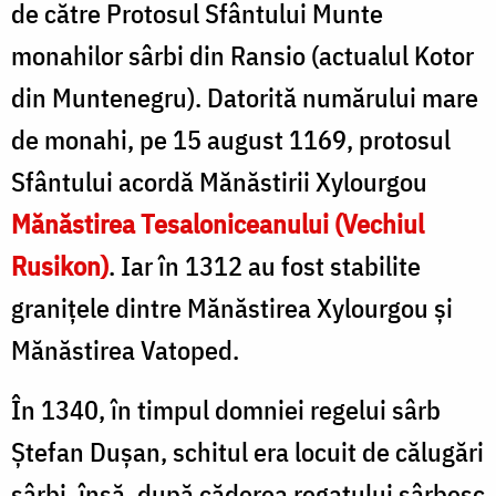
de către Protosul Sfântului Munte
monahilor sârbi din Ransio (actualul Kotor
din Muntenegru). Datorită numărului mare
de monahi, pe 15 august 1169, protosul
Sfântului acordă Mănăstirii Xylourgou
Mănăstirea Tesaloniceanului (Vechiul
Rusikon)
. Iar în 1312 au fost stabilite
granițele dintre Mănăstirea Xylourgou și
Mănăstirea Vatoped.
În 1340, în timpul domniei regelui sârb
Ştefan Duşan, schitul era locuit de călugări
sârbi, însă, după căderea regatului sârbesc