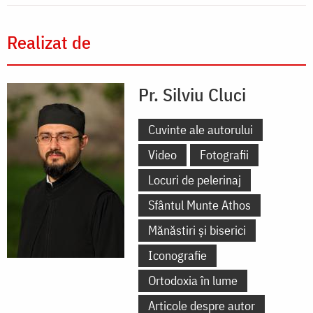
Realizat de
Pr. Silviu Cluci
Cuvinte ale autorului
Video
Fotografii
Locuri de pelerinaj
Sfântul Munte Athos
Mănăstiri și biserici
Iconografie
Ortodoxia în lume
Articole despre autor