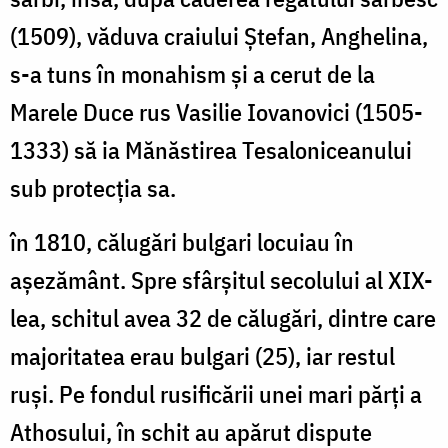
(1509), văduva craiului Ştefan, Anghelina,
s-a tuns în monahism şi a cerut de la
Marele Duce rus Vasilie Iovanovici (1505-
1333) să ia Mănăstirea Tesaloniceanului
sub protecţia sa.
în 1810, călugări bulgari locuiau în
aşezământ. Spre sfârșitul secolului al XIX-
lea, schitul avea 32 de călugări, dintre care
majoritatea erau bulgari (25), iar restul
ruşi. Pe fondul rusificării unei mari părţi a
Athosului, în schit au apărut dispute