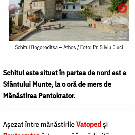
Schitul
Schitul Bogoroditsa – Athos / Foto: Pr. Silviu Cluci
Bogoroditsa
–
Schitul este situat în partea de nord est a
Athos
Sfântului Munte, la o oră de mers de
S
/
Mănăstirea Pantokrator.
B
Foto:
Pr.
Silviu
Aşezat între mănăstirile
Vatoped
şi
/
Cluci