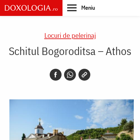
Skip
Meniu
to
main
Main
content
navigation
Locuri de pelerinaj
Schitul Bogoroditsa – Athos