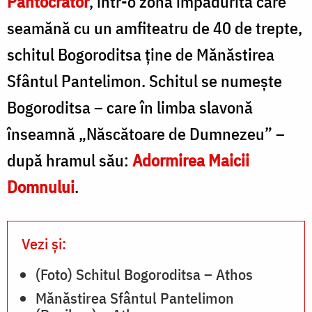
Pantocrator
, într-o zonă împădurită care
F
seamănă cu un amfiteatru de 40 de trepte,
P
schitul Bogoroditsa ține de Mănăstirea
S
Sfântul Pantelimon. Schitul se numeşte
C
Bogoroditsa – care în limba slavonă
înseamnă „Născătoare de Dumnezeu” –
după hramul său:
Adormirea Maicii
Domnului
.
Vezi și:
(Foto) Schitul Bogoroditsa – Athos
Mănăstirea Sfântul Pantelimon