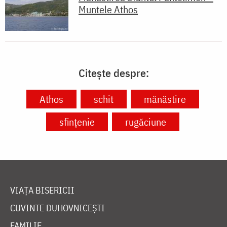
Muntele Athos
Citește despre:
Athos
schit
mănăstire
sfințenie
rugăciune
VIAȚA BISERICII
CUVINTE DUHOVNICEȘTI
FAMILIE