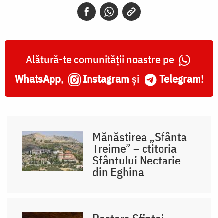
Alătură-te comunității noastre pe
WhatsApp
,
Instagram
și
Telegram
!
Mănăstirea „Sfânta
Treime” – ctitoria
Sfântului Nectarie
din Eghina
Peștera Sfintei