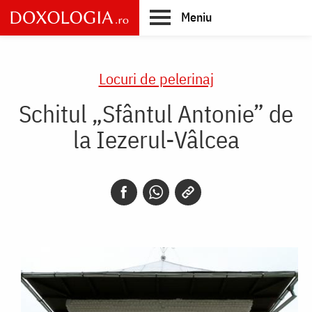
Skip
Meniu
to
main
Main
content
navigation
Locuri de pelerinaj
Schitul „Sfântul Antonie” de
la Iezerul-Vâlcea