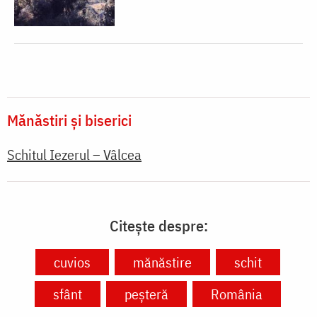
Mănăstiri și biserici
Schitul Iezerul – Vâlcea
Citește despre:
cuvios
mănăstire
schit
sfânt
peșteră
România