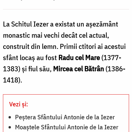
în
S
Biserică
I
a
La Schitul Iezer a existat un așezământ
Maicii
monastic mai vechi decât cel actual,
Domnului”
„
construit din lemn. Primii ctitori ai acestui
î
sfânt locaş au fost
Radu cel Mare
(1377-
B
1383) şi fiul său,
Mircea cel Bătrân
(1386-
1418).
M
Vezi și:
Peștera Sfântului Antonie de la Iezer
Moaștele Sfântului Antonie de la Iezer