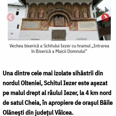
Vechea
Vechea biserică a Schitului Iezer cu hramul „Intrarea
în Biserică a Maicii Domnului”
biserică
a
Schitului
Una dintre cele mai izolate sihăstrii din
Iezer
nordul Olteniei, Schitul Iezer este aşezat
cu
pe malul drept al râului Iezer, la 4 km nord
v
hramul
b
de satul Cheia, în apropiere de oraşul Băile
„Intrarea
Olăneşti din judeţul Vâlcea.