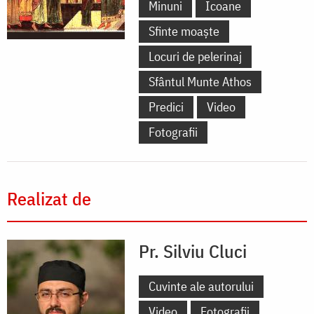
Minuni
Icoane
Sfinte moaște
Locuri de pelerinaj
Sfântul Munte Athos
Predici
Video
Fotografii
Realizat de
Pr. Silviu Cluci
Cuvinte ale autorului
Video
Fotografii