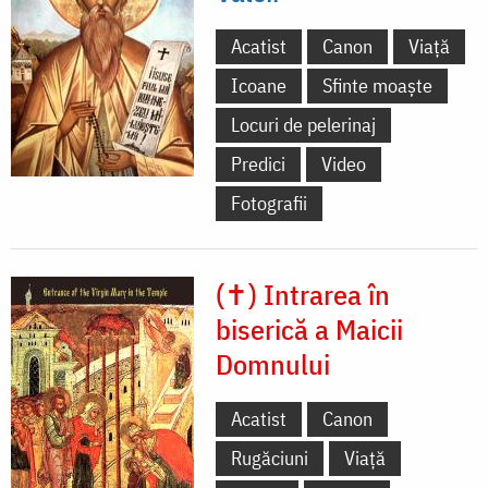
Acatist
Canon
Viață
Icoane
Sfinte moaște
Locuri de pelerinaj
Predici
Video
Fotografii
(✝) Intrarea în
biserică a Maicii
Domnului
Acatist
Canon
Rugăciuni
Viață