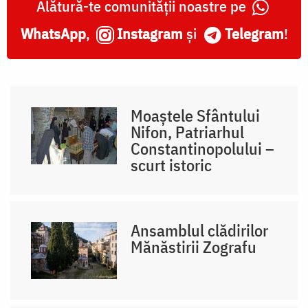
Alătură-te comunității noastre pe
WhatsApp
,
Instagram
și
Telegram
!
Moaștele Sfântului
Nifon, Patriarhul
Constantinopolului –
scurt istoric
Ansamblul clădirilor
Mănăstirii Zografu