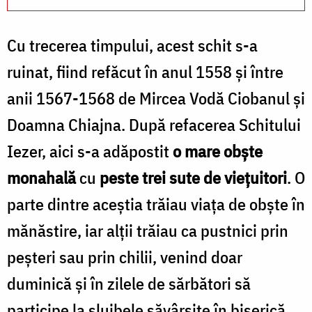
Cu trecerea timpului, acest schit s-a
ruinat, fiind refăcut în anul 1558 și între
anii 1567-1568 de Mircea Vodă Ciobanul şi
Doamna Chiajna. După refacerea Schitului
Iezer, aici s-a adăpostit
o mare obşte
monahală
cu
peste trei sute de vieţuitori
. O
parte dintre aceştia trăiau viaţa de obşte în
mănăstire, iar alţii trăiau ca pustnici prin
peşteri sau prin chilii, venind doar
duminică şi în zilele de sărbători să
participe la slujbele săvârşite în biserică.