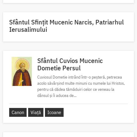
Sfântul Sfinţit Mucenic Narcis, Patriarhul
Ierusalimului
Sfântul Cuvios Mucenic
Dometie Persul
Cuviosul Dometie intrând într-o peșteră, petrecea
acolo săvârșind multe minuni cu numele lui Hristos,
pentru că dădea tămăduiri celor ce veneau la
dânsul și îi aducea de...
Canon
Viață
Icoane