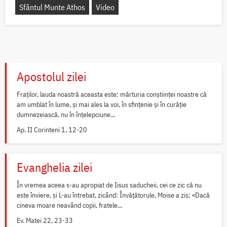
Sfântul Munte Athos
Video
Apostolul zilei
Fraților, lauda noastră aceasta este: mărturia conștiinței noastre că
am umblat în lume, și mai ales la voi, în sfințenie și în curăție
dumnezeiască, nu în înțelepciune...
Ap. II Corinteni 1, 12-20
Evanghelia zilei
În vremea aceea s-au apropiat de Iisus saducheii, cei ce zic că nu
este înviere, și L-au întrebat, zicând: Învățătorule, Moise a zis: «Dacă
cineva moare neavând copii, fratele...
Ev. Matei 22, 23-33