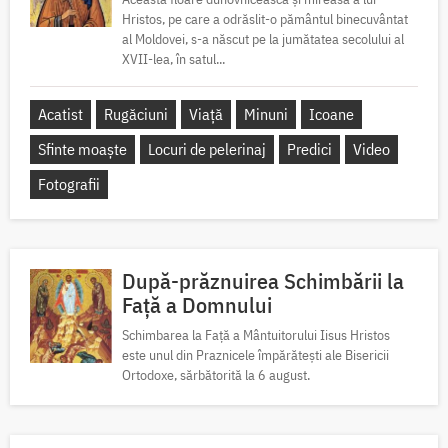
Hristos, pe care a odrăslit-o pământul binecuvântat
al Moldovei, s-a născut pe la jumătatea secolului al
XVII-lea, în satul...
Acatist
Rugăciuni
Viață
Minuni
Icoane
Sfinte moaște
Locuri de pelerinaj
Predici
Video
Fotografii
După-prăznuirea Schimbării la
Față a Domnului
Schimbarea la Față a Mântuitorului Iisus Hristos
este unul din Praznicele împărătești ale Bisericii
Ortodoxe, sărbătorită la 6 august.