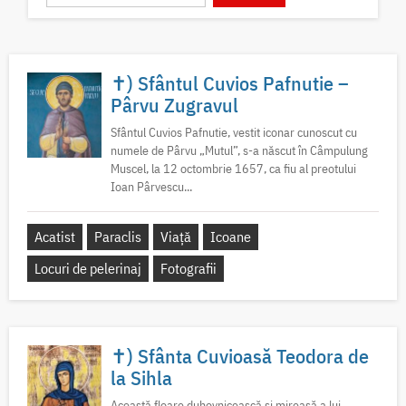
✝) Sfântul Cuvios Pafnutie –
Pârvu Zugravul
Sfântul Cuvios Pafnutie, vestit iconar cunoscut cu
numele de Pârvu „Mutul”, s-a născut în Câmpulung
Muscel, la 12 octombrie 1657, ca fiu al preotului
Ioan Pârvescu...
Acatist
Paraclis
Viață
Icoane
Locuri de pelerinaj
Fotografii
✝) Sfânta Cuvioasă Teodora de
la Sihla
Această floare duhovnicească și mireasă a lui