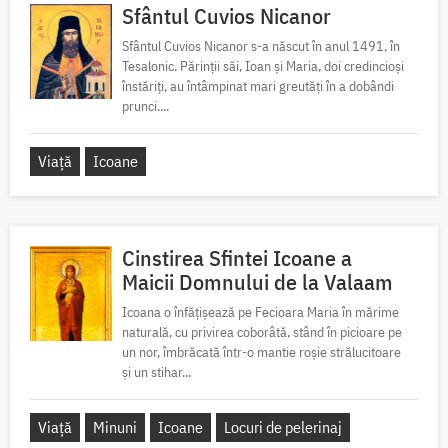
Sfântul Cuvios Nicanor
Sfântul Cuvios Nicanor s-a născut în anul 1491, în
Tesalonic. Părinții săi, Ioan și Maria, doi credincioși
înstăriți, au întâmpinat mari greutăți în a dobândi
prunci....
Viață
Icoane
Cinstirea Sfintei Icoane a
Maicii Domnului de la Valaam
Icoana o înfățișează pe Fecioara Maria în mărime
naturală, cu privirea coborâtă, stând în picioare pe
un nor, îmbrăcată într-o mantie roșie strălucitoare
și un stihar...
Viață
Minuni
Icoane
Locuri de pelerinaj