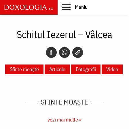
Skip
Meniu
to
main
Main
content
navigation
Schitul Iezerul – Vâlcea
Sfinte moaște
Articole
Fotografii
Video
SFINTE MOAȘTE
vezi mai multe »